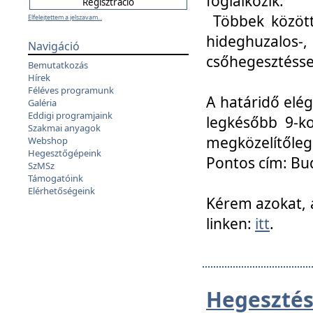
foglalkozik.
Többek között
Elfelejtettem a jelszavam...
hideghuzalo
Navigáció
csőhegesztéssel
Bemutatkozás
Hírek
Féléves programunk
A határidő elég
Galéria
Eddigi programjaink
legkésőbb 9-ko
Szakmai anyagok
megközelítőleg
Webshop
Hegesztőgépeink
Pontos cím: Bud
SzMSz
Támogatóink
Elérhetőségeink
Kérem azokat, a
linken:
itt
.
Hegesztés