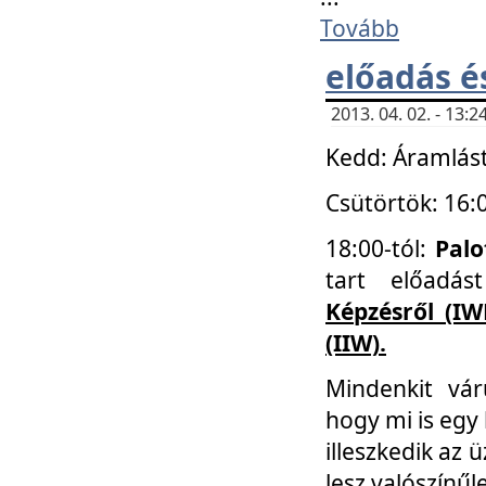
Tovább
előadás é
2013. 04. 02. - 13
Kedd: Áramlást
Csütörtök: 16:
18:00-tól:
Palo
tart előadá
Képzésről (IW
(IIW).
Mindenkit vá
hogy mi is egy
illeszkedik az
lesz valószínűl