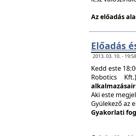
Az előadás ala
Előadás é
2013. 03. 10. - 19
Kedd este 18:0
Robotics Kf
alkalmazásairó
Aki este megjel
Gyülekező az e
Gyakorlati fo