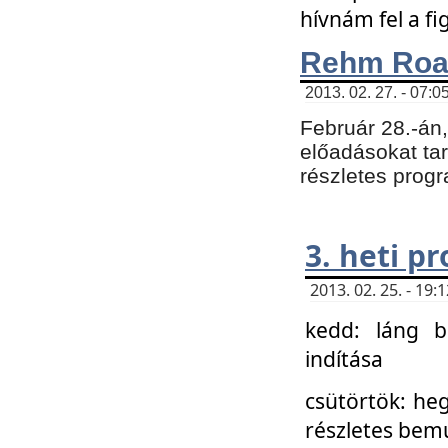
hívnám fel a f
Rehm Roa
2013. 02. 27. - 07:0
Február 28.-án
előadásokat tar
részletes prog
3. heti p
2013. 02. 25. - 19
kedd: láng b
indítása
csütörtök: he
részletes bemu