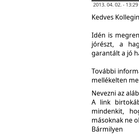
2013. 04. 02. - 13:
Kedves Kollegin
Idén is megren
jórészt, a ha
garantált a jó 
További informá
mellékelten me
Nevezni az aláb
A link birtoká
mindenkit, h
másoknak ne ok
Bármilyen
...