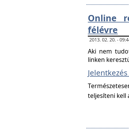
Online r
félévre
2013. 02. 20. - 09
Aki nem tudot
linken kereszt
Jelentkezé
Természetese
teljesíteni kell