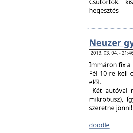
Csütörtök: ki
hegesztés
Neuzer gy
2013. 03. 04. - 21
Immáron fix a 
Fél 10-re kell
elől.
Két autóval 
mikrobusz), í
szeretne jönni!
doodle