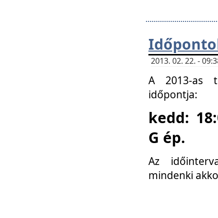
Időponto
2013. 02. 22. - 09
A 2013-as ta
időpontja:
kedd: 18:
G ép.
Az időinter
mindenki akko