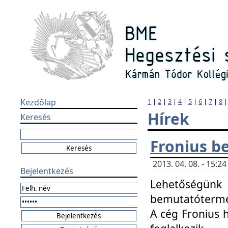
Kezdőlap
1
|
2
|
3
|
4
|
5
|
6
|
7
|
8
Hírek
Keresés
Fronius b
2013. 04. 08. - 15:
Bejelentkezés
Lehetőségünk 
bemutatótermét
A cég Fronius 