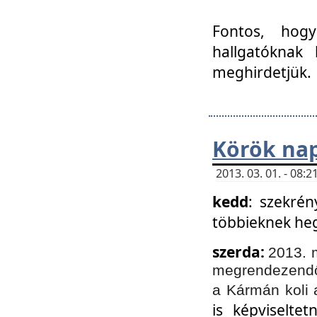
Fontos, hogy
hallgatóknak
meghirdetjük.
Körök nap
2013. 03. 01. - 08
kedd
: szekrén
többieknek he
szerda:
2013. 
megrendezendő 
a Kármán koli 
is képviselte