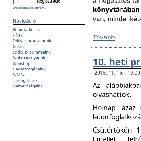
a hegesztés ter
könyvtárában
Elfelejtettem a jelszavam...
van, mindenké
Navigáció
...
Bemutatkozás
Hírek
Tovább
Féléves programunk
Galéria
Eddigi programjaink
Szakmai anyagok
10. heti 
Webshop
Hegesztőgépeink
2015. 11. 16. - 19:
SzMSz
Támogatóink
Az alábbiakb
Elérhetőségeink
olvashattok.
Holnap, azaz 
laborfoglalkozá
Csütörtökön 16
Emellett fe