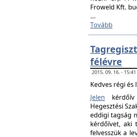
Froweld Kft. bu
...
Tovább
Tagregis
félévre
2015. 09. 16. - 15:
Kedves régi és 
Jelen
kérdőív 
Hegesztési Szak
eddigi tagság n
kérdőívet, aki
felvesszük a le