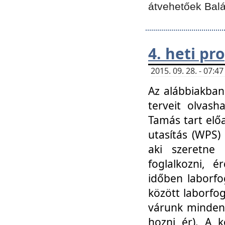
átvehetőek Balá
4. heti p
2015. 09. 28. - 07:
Az alábbiakban 
terveit olvash
Tamás tart elő
utasítás (WPS)
aki szeretne k
foglalkozni, 
időben laborfo
között laborfog
várunk mindenk
hozni ér). A 