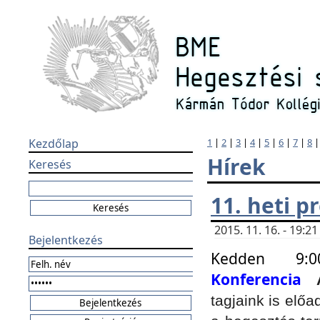
Kezdőlap
1
|
2
|
3
|
4
|
5
|
6
|
7
|
8
Hírek
Keresés
11. heti 
2015. 11. 16. - 19:
Bejelentkezés
Kedden 9:
Konferencia
tagjaink is elő