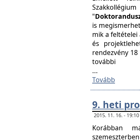
Szakkollégi
"
Doktorandusz
is megismerhet
mik a feltétele
és projektleh
rendezvény 18 
további
...
Tovább
9. heti p
2015. 11. 16. - 19:
Korábban má
szemeszterben