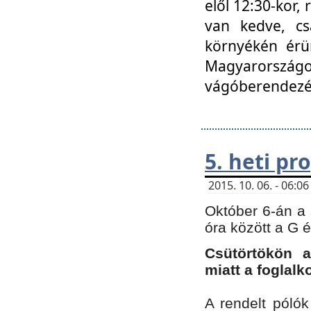
elől 12:30-kor,
van kedve, cs
környékén érün
Magyarországo
vágóberendezé
5. heti p
2015. 10. 06. - 06:
Október 6-án a 
óra között a G 
Csütörtökön a
miatt a foglal
A rendelt póló