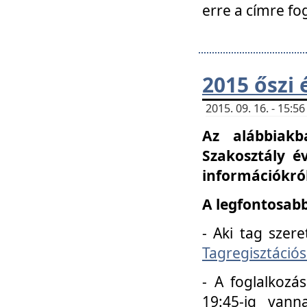
erre a címre fo
2015 őszi 
2015. 09. 16. - 15:
Az alábbiakb
Szakosztály é
információkról
A legfontosabb
- Aki tag szere
Tagregisztációs
- A foglalkozá
19:45-ig vann