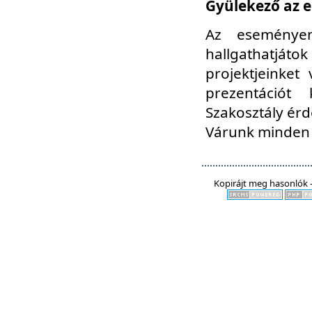
Gyülekező az e
Az eseményen
hallgathatjáto
projektjeinket
prezentációt
Szakosztály ér
Várunk minden 
Kopirájt meg hasonlók -