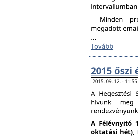
intervallumban
- Minden pro
megadott email 
...
Tovább
2015 őszi 
2015. 09. 12. - 11:
A Hegesztési S
hívunk meg 
rendezvényünk
A Félévnyitó 
oktatási hét)