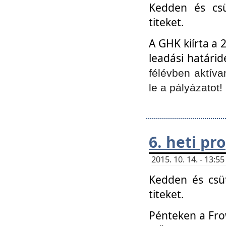
Kedden és csü
titeket.
A GHK kiírta a 
leadási határid
félévben aktíva
le a pályázatot!
6. heti p
2015. 10. 14. - 13:
Kedden és csüt
titeket.
Pénteken a Frow