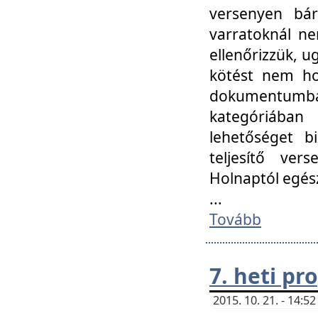
versenyen bár
varratoknál ne
ellenőrizzük, u
kötést nem hoz
dokumentumban 
kategóriába
lehetőséget bi
teljesítő ver
Holnaptól egés
...
Tovább
7. heti p
2015. 10. 21. - 14: