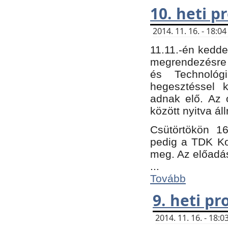
10. heti 
2014. 11. 16. - 18:
11.11.-én kedde
megrendezésre 
és Technológ
hegesztéssel k
adnak elő. Az o
között nyitva ál
Csütörtökön 16
pedig a TDK Kon
meg. Az előadá
...
Tovább
9. heti p
2014. 11. 16. - 18