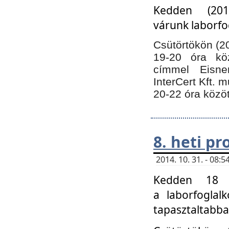
Kedden (201
várunk laborfo
Csütörtökön (20
19-20 óra kö
címmel Eisne
InterCert Kft. 
20-22 óra közöt
8. heti p
2014. 10. 31. - 08
Kedden 18 ó
a laborfoglal
tapasztaltabba