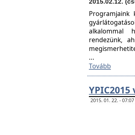
2015.02.12. (cs
Programjaink k
gyárlátogatáso
alkalommal h
rendezünk, ah
megismerhetite
...
Tovább
YPIC2015 
2015. 01. 22. - 07: