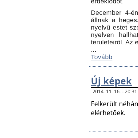
érdeklődőt.
December 4-én
állnak a hegesz
nyelvű estet sz
nyelven hallh
területeiről. A
...
Tovább
Új képek
2014. 11. 16. - 20:
Felkerült néhán
elérhetőek.