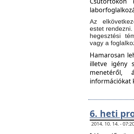
Csütörtökön 
laborfoglalkozá
Az elkövetke
estet rendezni
hegesztési té
vagy a foglalko
Hamarosan lehe
illetve igény
menetéről, á
információkat 
6. heti p
2014. 10. 14. - 07