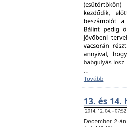
(csütörtökön
kezdődik, elő
beszámolót a 
Bálint pedig ö
jövőbeni terve
vacsorán részt
annyival, hogy
babgulyás lesz
...
Tovább
13. és 14.
2014. 12. 04. - 07:
December 2-án 