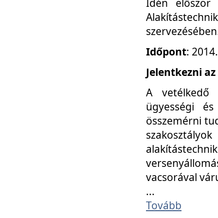
Idén először
Alakítástechni
szervezésében
Időpont
: 2014
Jelentkezni az
A vetélkedő 
ügyességi és
összemérni tud
szakosztályok 
alakítástec
versenyállom
vacsorával vár
...
Tovább