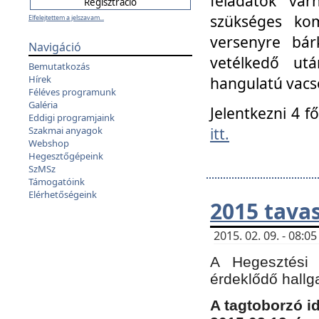
feladatok vá
szükséges kom
Elfelejtettem a jelszavam...
versenyre bár
Navigáció
vetélkedő ut
Bemutatkozás
Hírek
hangulatú vacso
Féléves programunk
Galéria
Jelentkezni 4 f
Eddigi programjaink
itt.
Szakmai anyagok
Webshop
Hegesztőgépeink
SzMSz
Támogatóink
Elérhetőségeink
2015 tavas
2015. 02. 09. - 08:
A Hegesztési 
érdeklődő hallg
A tagtoborzó i