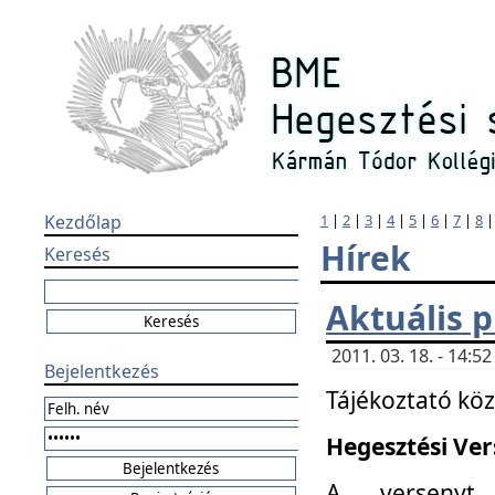
Kezdőlap
1
|
2
|
3
|
4
|
5
|
6
|
7
|
8
Hírek
Keresés
Aktuális 
2011. 03. 18. - 14:
Bejelentkezés
Tájékoztató kö
Hegesztési Vers
A versenyt 