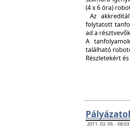
(4 x 6 óra) ro
Az akkreditál
folytatott tan
ad a résztvevő
A tanfolyamok
található robot
Részletekért és
Pályázato
2011. 03. 09. - 08: