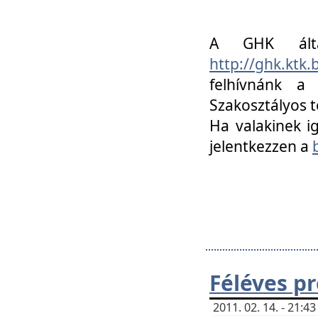
A GHK álta
http://ghk.ktk
felhívnánk a
Szakosztályos t
Ha valakinek i
jelentkezzen a
Féléves p
2011. 02. 14. - 21: