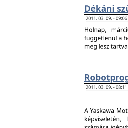
Dékáni sz
2011. 03. 09. - 09:
Holnap, márci
függetlenül a h
meg lesz tartva
Robotpro
2011. 03. 09. - 08:
A Yaskawa Moto
képviseletén, 
számára igényb