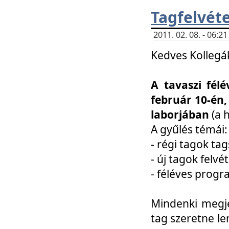
Tagfelvéte
2011. 02. 08. - 06:
Kedves Kollegá
A tavaszi fél
február 10-én,
laborjában
(a 
A gyűlés témái:
- régi tagok t
- új tagok felvé
- féléves prog
Mindenki megje
tag szeretne le