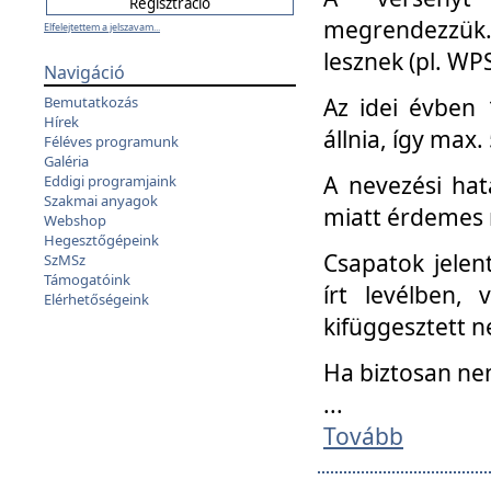
megrendezzük.
Elfelejtettem a jelszavam...
lesznek (pl. WPS
Navigáció
Az idei évben 
Bemutatkozás
Hírek
állnia, így max
Féléves programunk
Galéria
A nevezési hat
Eddigi programjaink
Szakmai anyagok
miatt érdemes 
Webshop
Hegesztőgépeink
Csapatok jele
SzMSz
Támogatóink
írt levélben,
Elérhetőségeink
kifüggesztett n
Ha biztosan ne
...
Tovább