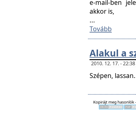
e-mail-ben jel
akkor is,
...
Tovább
Alakul a s
2010. 12. 17. - 22:
Szépen, lassan..
Kopirájt meg hasonlók -