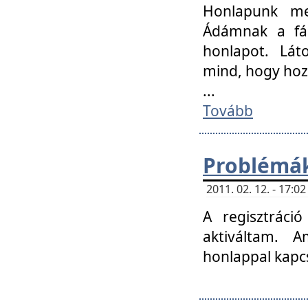
Honlapunk me
Ádámnak a fár
honlapot. Lát
mind, hogy hoz
...
Tovább
Problémák
2011. 02. 12. - 17:
A regisztráci
aktiváltam. 
honlappal kapcs