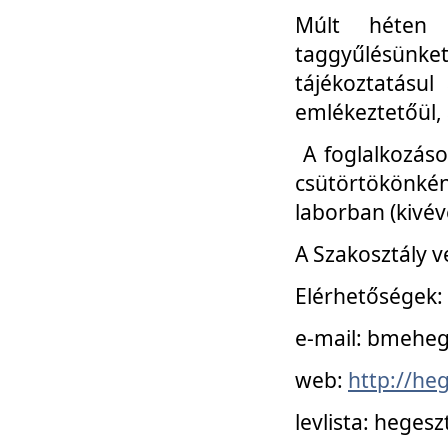
Múlt héten 
taggyűlésünke
tájékoztatásul
emlékeztetőül, a
A foglalkozáso
csütörtökönké
laborban (kivév
A Szakosztály v
Elérhetőségek:
e-mail: bmehe
web:
http://he
levlista: hege