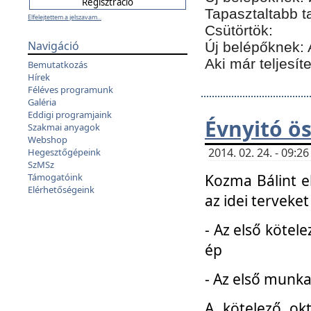
Tapasztaltabb t
Elfelejtettem a jelszavam...
Csütörtök:
Navigáció
Új belépőknek: 
Aki már teljesít
Bemutatkozás
Hírek
Féléves programunk
Galéria
Eddigi programjaink
Évnyitó ö
Szakmai anyagok
Webshop
2014. 02. 24. - 09:
Hegesztőgépeink
SzMSz
Kozma Bálint el
Támogatóink
Elérhetőségeink
az idei terveket
- Az első kötele
ép
- Az első munka
A kötelező ok