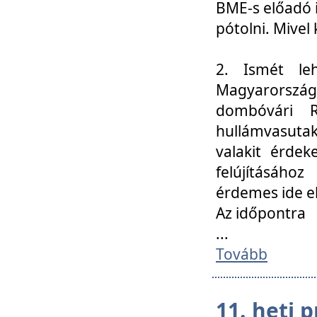
BME-s előadó i
pótolni. Mivel 
2. Ismét le
Magyarország
dombóvári R
hullámvasuta
valakit érdek
felújításáh
érdemes ide el
Az időpontra
...
Tovább
11. heti