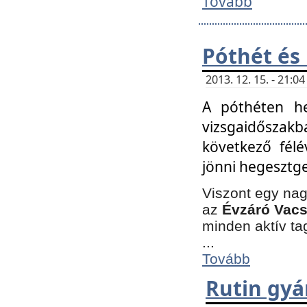
Tovább
Póthét és
2013. 12. 15. - 21:
A póthéten he
vizsgaidőszak
következő félé
jönni hegesztge
Viszont egy nag
az
Évzáró Vacs
minden aktív ta
...
Tovább
Rutin gyá