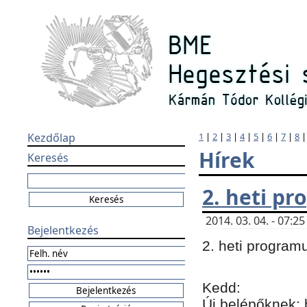
Kezdőlap
1
|
2
|
3
|
4
|
5
|
6
|
7
|
8
Hírek
Keresés
2. heti p
2014. 03. 04. - 07:
Bejelentkezés
2. heti program
Kedd:
Új belépőknek: 