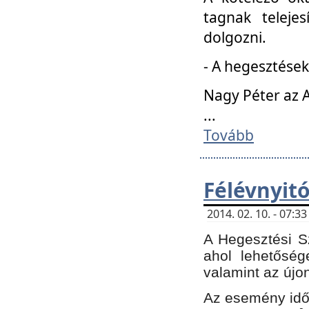
tagnak teleje
dolgozni.
- A hegesztések
Nagy Péter az A
...
Tovább
Félévnyit
2014. 02. 10. - 07:
A Hegesztési Sz
ahol lehetőség
valamint az újo
Az esemény időp