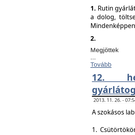
1.
Rutin gyárlá
a dolog, tölts
Mindenképpen 
2.
Megjöttek
...
Tovább
12. h
gyárlátog
2013. 11. 26. - 07
A szokásos lab
1. Csütörtökö