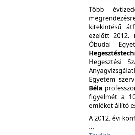
Több évtize
megrendezésr
kitekintésű á
ezelőtt 2012.
Óbudai Egy
Hegesztéstechn
Hegesztési Sz
Anyagvizsgála
Egyetem szerv
Béla
professzor
figyelmét a 10
emléket állító
A 2012. évi ko
...