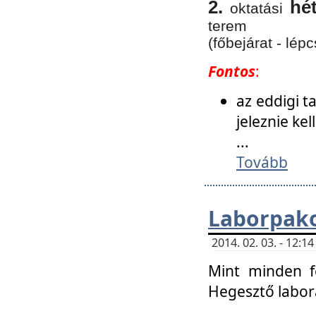
2.
hé
oktatási
terem
(főbejárat - lépc
Fontos
:
az eddigi 
jeleznie ke
...
Tovább
Laborpako
2014. 02. 03. - 12:
Mint minden f
Hegesztő labor