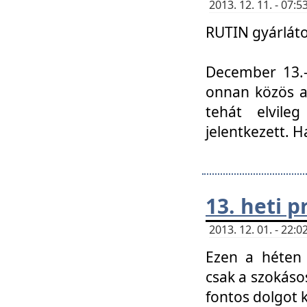
2013. 12. 11. - 07
RUTIN gyárláto
December 13.-á
onnan közös a
tehát elvile
jelentkezett. H
13. heti 
2013. 12. 01. - 22
Ezen a héten
csak a szokáso
fontos dolgot 