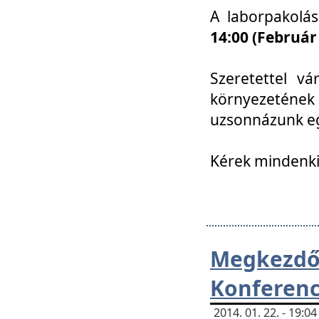
A laborpakolá
14:00 (Február
Szeretettel vá
környezetének
uzsonnázunk eg
Kérek mindenki
Megkezd
Konferenc
2014. 01. 22. - 19: