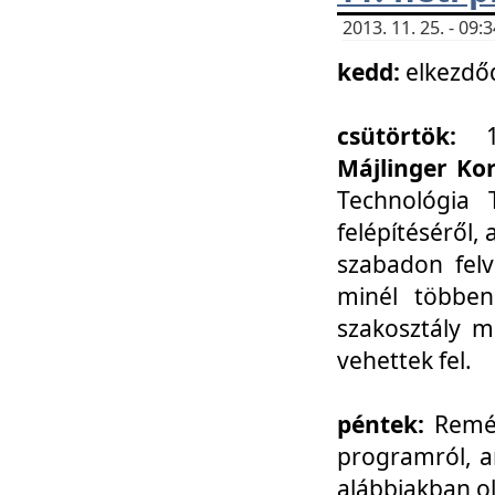
2013. 11. 25. - 09
kedd:
elkezdő
csütörtök:
Májlinger Ko
Technológia 
felépítéséről,
szabadon felv
minél többen
szakosztály m
vehettek fel.
péntek:
Remél
programról, a
alábbiakban ol