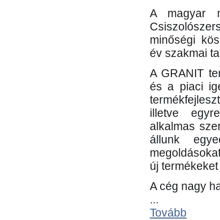
A magyar m
Csiszolósze
minőségi kös
év szakmai tap
A GRANIT ter
és a piaci i
termékfejles
illetve egy
alkalmas sze
állunk egye
megoldásokat
új termékeket 
A cég nagy ha
...
Tovább