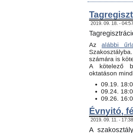
Tagregiszt
2019. 09. 18. - 04:5
Tagregisztráci
Az
alábbi űrl
Szakosztályba.
számára is köte
​A kötelező b
oktatáson minde
09.19. 18:0
09.24. 18:0
09.26. 16:0
Évnyitó, f
2019. 09. 11. - 17:3
A szakosztál