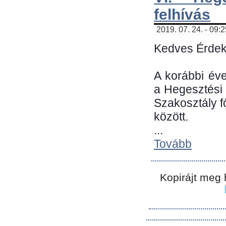
felhívás
2019. 07. 24. - 09:
Kedves Érdek
A korábbi év
a Hegesztési
Szakosztály 
között.
...
Tovább
Kopirájt meg 