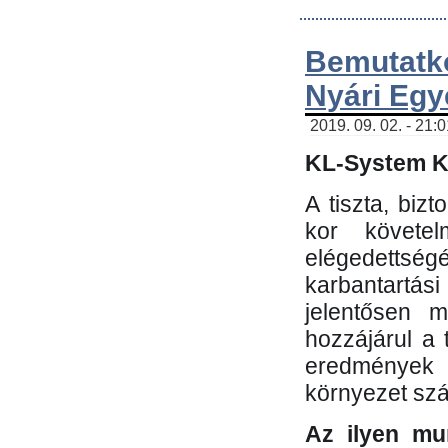
Bemutatk
Nyári Egy
2019. 09. 02. - 21:
KL-System Kf
A tiszta, bi
kor követe
elégedettség
karbantartás
jelentősen m
hozzájárul a
eredmények e
környezet sz
Az ilyen mu