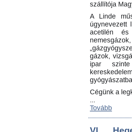
szállítója Ma
A Linde műs
úgynevezett 
acetilén és
nemesgáz
„gázgyógysze
gázok, vizsg
ipar szin
kereskedele
gyógyászatb
Cégünk a leg
...
Tovább
VI. Heg