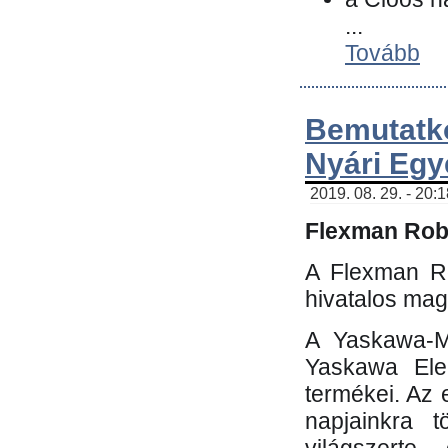
...
Tovább
Bemutatk
Nyári Egy
2019. 08. 29. - 20:
Flexman Robo
A Flexman Ro
hivatalos mag
A Yaskawa-Mo
Yaskawa Elec
termékei. Az e
napjainkra t