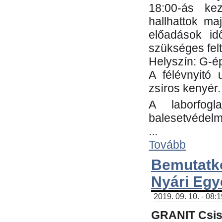
18:00-ás kez
hallhattok ma
előadások id
szükséges fel
Helyszín: G-ép
A félévnyitó 
zsíros kenyér.
A laborfogl
balesetvédelm
...
Tovább
Bemutatk
Nyári Egy
2019. 09. 10. - 08:
GRANIT Csis