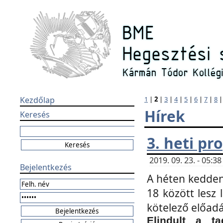
Kezdőlap
1
|
2
|
3
|
4
|
5
|
6
|
7
|
8
Hírek
Keresés
3. heti p
2019. 09. 23. - 05:
Bejelentkezés
A héten kedden
18 között lesz 
kötelező előad
Elindult a ta