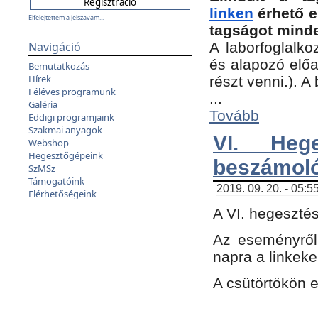
linken
érhető e
Elfelejtettem a jelszavam...
tagságot minde
Navigáció
A laborfoglalko
és alapozó előa
Bemutatkozás
Hírek
részt venni.). 
Féléves programunk
...
Galéria
Tovább
Eddigi programjaink
Szakmai anyagok
VI. Heg
Webshop
Hegesztőgépeink
beszámol
SzMSz
Támogatóink
2019. 09. 20. - 05:5
Elérhetőségeink
A VI. hegeszté
Az eseményről
napra a linkeke
A csütörtökön 