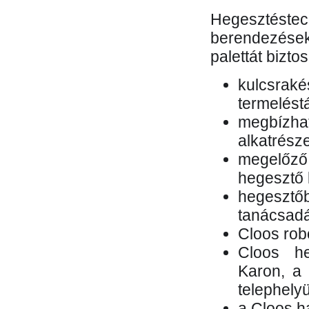
Hegesztés
berendezések 
palettát bizto
kulcsr
termelés
megbízh
alkatrésze
megelőző
hegesztő 
hegesztő
tanácsad
Cloos rob
Cloos he
Karon, a 
telephely
a Cloos h