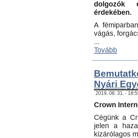
dolgozók 
érdekében.
A fémiparba
vágás, forgác
...
Tovább
Bemutatk
Nyári Egy
2019. 08. 31. - 18:
Crown Interna
Cégünk a Cro
jelen a haz
kizárólagos m