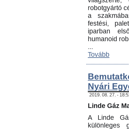
világszerte
robotgyártó c
a szakmában:
festési, pale
iparban els
humanoid robo
...
Tovább
Bemutatk
Nyári Egy
2019. 08. 27. - 18:
Linde Gáz Ma
A Linde Gáz
különleges 