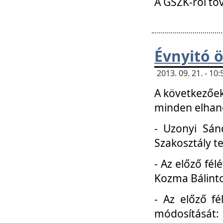
A GSZK-ról to
Évnyitó 
2013. 09. 21. - 1
A következőek
minden elhang
- Uzonyi Sánd
Szakosztály t
- Az előző fél
Kozma Bálinto
- Az előző f
módosítását: