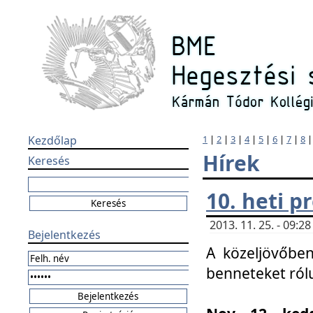
Kezdőlap
1
|
2
|
3
|
4
|
5
|
6
|
7
|
8
Hírek
Keresés
10. heti 
2013. 11. 25. - 09:
Bejelentkezés
A közeljövőben
benneteket ról