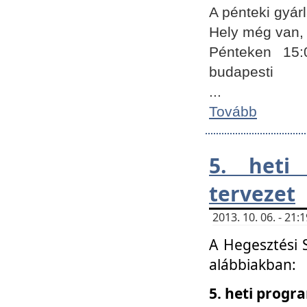
A pénteki gyár
Hely még van, 
Pénteken 15:
budapesti
...
Tovább
5. heti
tervezet
2013. 10. 06. - 21
A Hegesztési 
alábbiakban:
5. heti prog