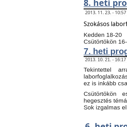
8. heti p
2013. 11. 23. - 10:
Szokásos labor
Kedden 18-20
Csütörtökön 16
7. heti pr
2013. 10. 21. - 16:17
Tekintettel 
laborfoglalkozá
ez is inkább csa
Csütörtökön e
hegesztés témáb
Sok izgalmas el
6. heti p