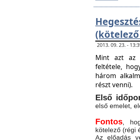
Hegesz
(kötelező
2013. 09. 23. - 13
Mint azt az 
feltétele, ho
három alkalm
részt venni).
Első időpo
első emelet, e
Fontos
, ho
kötelező (régi 
Az előadás vé