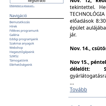
Nov. 12, kedd
tekintettel. 
Elfelejtettem a jelszavam...
TECHNOLÓGIA s
Navigáció
előadások 8:30
Bemutatkozás
Hírek
épület aulájába
Féléves programunk
jár.
Galéria
Eddigi programjaink
Szakmai anyagok
Nov. 14., csüt
Webshop
Hegesztőgépeink
SzMSz
Támogatóink
Nov 15., pénte
Elérhetőségeink
délelőtt:
gyárlátogatásr
...
Tovább