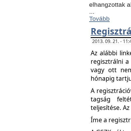
elhangzottak a
...
Tovább
Regisztrá
2013. 09. 21. - 1
Az alábbi lin
regisztrálni a
vagy ott nem
hónapig tartju
A regisztráció
tagság felt
teljesítése. A
Íme a regisztr