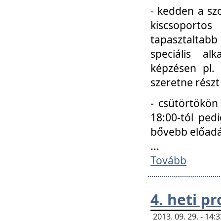
- kedden a szo
kiscsoportos
tapasztaltab
speciális a
képzésen pl.
szeretne részt
- csütörtökön
18:00-tól ped
bővebb előadá
...
Tovább
4. heti p
2013. 09. 29. - 14