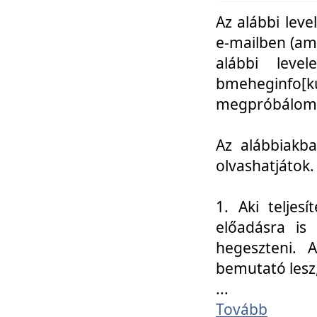
Az alábbi leve
e-mailben (am
alábbi leve
bmeheginfo[k
megpróbálom k
Az alábbiakba
olvashatjátok.
1. Aki teljes
előadásra is
hegeszteni. 
bemutató lesz
...
Tovább