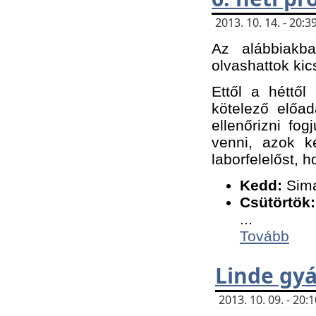
2013. 10. 14. - 20
Az alábbiakb
olvashattok kic
Ettől a héttől
kötelező előa
ellenőrizni fo
venni, azok k
laborfelelőst, h
K
edd:
Sima
Csütörtök:
...
Tovább
Linde gyá
2013. 10. 09. - 20