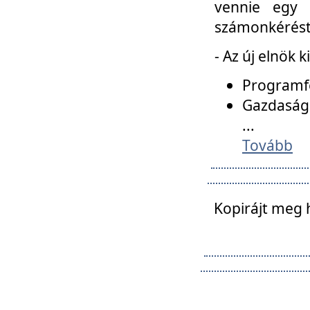
vennie egy 
számonkérést t
- Az új elnök 
Programfe
Gazdasági
...
Tovább
Kopirájt meg 