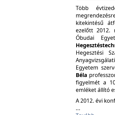
Több évtize
megrendezésr
kitekintésű á
ezelőtt 2012.
Óbudai Egy
Hegesztéstechn
Hegesztési Sz
Anyagvizsgála
Egyetem szerv
Béla
professzor
figyelmét a 10
emléket állító
A 2012. évi ko
...