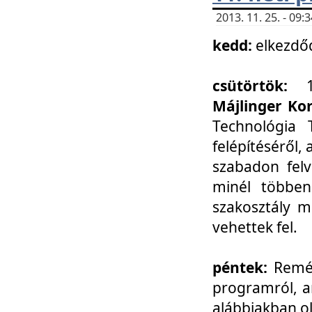
2013. 11. 25. - 09
kedd:
elkezdő
csütörtök:
Májlinger Ko
Technológia 
felépítéséről,
szabadon felv
minél többen
szakosztály m
vehettek fel.
péntek:
Remél
programról, a
alábbiakban ol