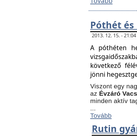
Tovább
Póthét és
2013. 12. 15. - 21:
A póthéten he
vizsgaidőszak
következő félé
jönni hegesztge
Viszont egy nag
az
Évzáró Vacs
minden aktív ta
...
Tovább
Rutin gyá