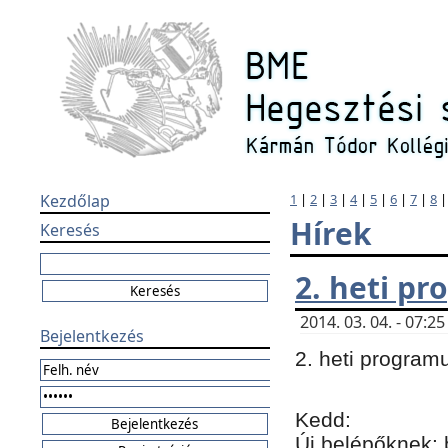
Kezdőlap
1
|
2
|
3
|
4
|
5
|
6
|
7
|
8
Hírek
Keresés
2. heti p
2014. 03. 04. - 07:
Bejelentkezés
2. heti program
Kedd:
Új belépőknek: 