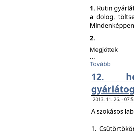
1.
Rutin gyárlá
a dolog, tölts
Mindenképpen 
2.
Megjöttek
...
Tovább
12. h
gyárlátog
2013. 11. 26. - 07
A szokásos lab
1. Csütörtökö