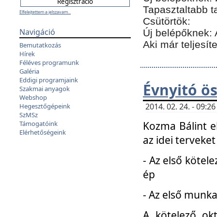
Tapasztaltabb t
Elfelejtettem a jelszavam...
Csütörtök:
Navigáció
Új belépőknek: 
Aki már teljesít
Bemutatkozás
Hírek
Féléves programunk
Galéria
Eddigi programjaink
Évnyitó ö
Szakmai anyagok
Webshop
2014. 02. 24. - 09:
Hegesztőgépeink
SzMSz
Kozma Bálint el
Támogatóink
Elérhetőségeink
az idei terveket
- Az első kötele
ép
- Az első munka
A kötelező ok