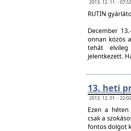
2013. 12. 11. - 07
RUTIN gyárláto
December 13.-á
onnan közös a
tehát elvile
jelentkezett. H
13. heti 
2013. 12. 01. - 22
Ezen a héten
csak a szokáso
fontos dolgot 