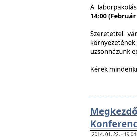
A laborpakolá
14:00 (Február
Szeretettel vá
környezetének
uzsonnázunk eg
Kérek mindenki
Megkezd
Konferenc
2014. 01. 22. - 19: