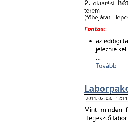
2.
hé
oktatási
terem
(főbejárat - lépc
Fontos
:
az eddigi 
jeleznie ke
...
Tovább
Laborpako
2014. 02. 03. - 12:
Mint minden f
Hegesztő labor