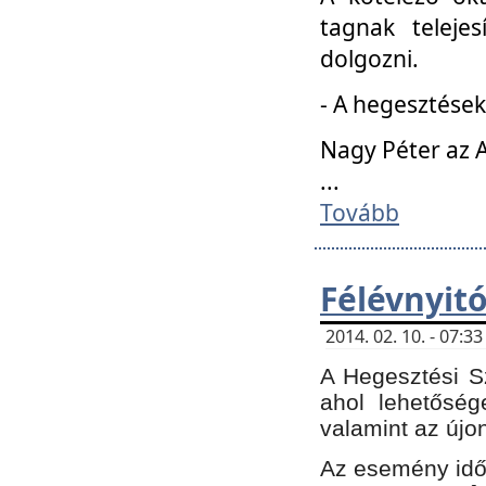
tagnak teleje
dolgozni.
- A hegesztések
Nagy Péter az A
...
Tovább
Félévnyit
2014. 02. 10. - 07:
A Hegesztési Sz
ahol lehetőség
valamint az újo
Az esemény időp