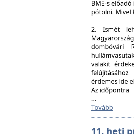
BME-s előadó i
pótolni. Mivel 
2. Ismét le
Magyarország
dombóvári R
hullámvasuta
valakit érdek
felújításáh
érdemes ide el
Az időpontra
...
Tovább
11. heti