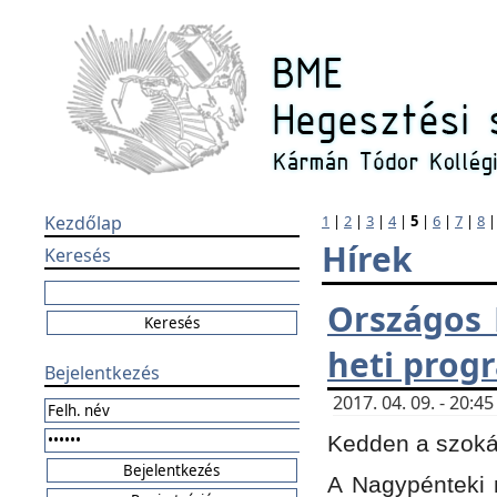
Kezdőlap
1
|
2
|
3
|
4
|
5
|
6
|
7
|
8
Hírek
Keresés
Országos 
heti prog
Bejelentkezés
2017. 04. 09. - 20:
Kedden a szokás
A Nagypénteki m