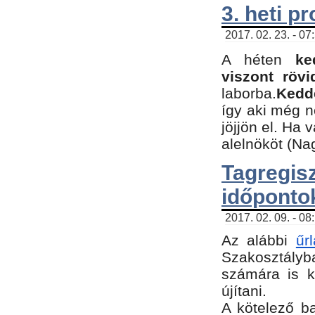
3. heti p
2017. 02. 23. - 07
A héten
ke
viszont rövi
laborba.
Kedde
így aki még 
jöjjön el. Ha 
alelnököt (Na
Tagreg
időponto
2017. 02. 09. - 08
Az alábbi
űr
Szakosztályba
számára is k
újítani.
​A kötelező b