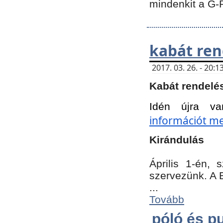
mindenkit a G-
kabát ren
2017. 03. 26. - 20
Kabát rendelé
Idén újra va
információt meg
Kirándulás
Április 1-én,
szervezünk. A 
...
Tovább
póló és pu