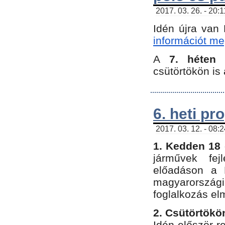
2017. 03. 26. - 20:
Idén újra van
információt meg
A
7. héten
csütörtökön is 
6. heti p
2017. 03. 12. - 08:
1. Kedden 18 
járművek fe
előadáson a 
magyarország
foglalkozás el
2. Csütörtökö
Idén először 