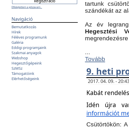
tartunk csütört
Elfelejtettem a jelszavam...
szándékát az a
Navigáció
Az év legran
Bemutatkozás
Hegesztési V
Hírek
Féléves programunk
megrendezésre 
Galéria
Eddigi programjaink
...
Szakmai anyagok
Webshop
Tovább
Hegesztőgépeink
9. heti p
SzMSz
Támogatóink
Elérhetőségeink
2017. 04. 09. - 20
Kabát rendelés
Idén újra va
információt meg
Csütörtökön:
A