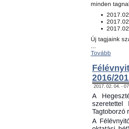
minden tagnak
​2017.02
2017.02
2017.02
Új tagjaink s
...
Tovább
Félévn
2016/201
2017. 02. 04. - 0
A Hegeszté
szeretette
Tagtoborzó 
A Félévnyit
oktatási hé