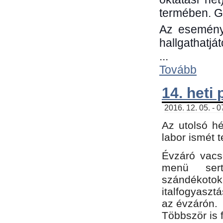
termében. G
Az eseménye
hallgathatjá
...
Tovább
14. heti
2016. 12. 05. - 
Az utolsó h
labor ismét 
Évzáró vacs
menü sert
szándékoto
italfogyaszt
az évzárón.
Többször is 