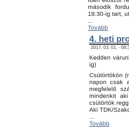
második fordu
18:30-ig tart,
...
Tovább
4. heti p
2017. 03. 01. - 08
Kedden várunk
ig)
Csütörtökön (
napon csak a
megfelelő sz
mindenkit ak
csütörtök regg
Aki TDK/Szak
...
Tovább