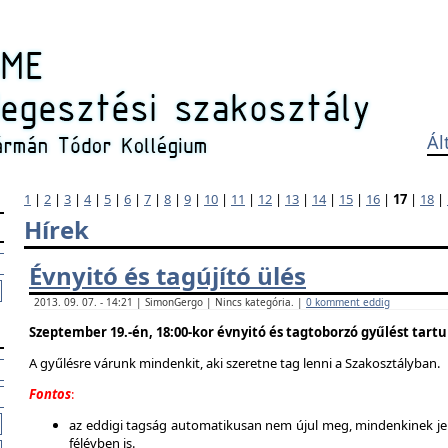
Ál
1
|
2
|
3
|
4
|
5
|
6
|
7
|
8
|
9
|
10
|
11
|
12
|
13
|
14
|
15
|
16
|
17
|
18
|
Hírek
Évnyitó és tagújító ülés
2013. 09. 07. - 14:21 | SimonGergo | Nincs kategória. |
0 komment eddig
Szeptember 19.-én, 18:00-kor évnyitó és tagtoborzó gyűlést tart
A gyűlésre várunk mindenkit, aki szeretne tag lenni a Szakosztályban.
Fontos
:
az eddigi tagság automatikusan nem újul meg, mindenkinek jel
félévben is.