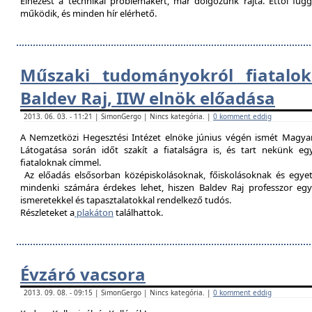
Elnézést a technikai problémákért, már dolgozunk rajta. Ettől fü
működik, és minden hír elérhető.
Műszaki tudományokról fiatalok
Baldev Raj, IIW elnök előadása
2013. 06. 03. - 11:21 | SimonGergo | Nincs kategória. |
0 komment eddig
A Nemzetközi Hegesztési Intézet elnöke június végén ismét Magyar
Látogatása során időt szakít a fiatalságra is, és tart nekünk 
fiataloknak címmel.
Az előadás elsősorban középiskolásoknak, főiskolásoknak és egy
mindenki számára érdekes lehet, hiszen Baldev Raj professzor egy
ismeretekkel és tapasztalatokkal rendelkező tudós.
Részleteket a
plakáton
találhattok.
Évzáró vacsora
2013. 09. 08. - 09:15 | SimonGergo | Nincs kategória. |
0 komment eddig