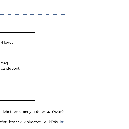
4 fővel.
k meg.
 az időpont!
on lehet, eredményhirdetés az évzáró
nt lesznek kihirdetve. A kiírás
itt