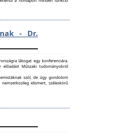
ggetlenül a honlapon minden funkció
nak - Dr.
országra látogat egy konferenciára.
egy előadást Műszaki tudományokról
etemistáknak szól, de úgy gondolom
 nemzetközileg elismert, széleskörű