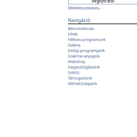
Elfelejtettem a jelszavam...
Navigáció
Bemutatkozás
Hírek
Féléves programunk
Galéria
Eddigi programjaink
Szakmai anyagok
Webshop
Hegesztőgépeink
SzMSz
Támogatóink
Elérhetőségeink