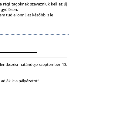
 a régi tagoknak szavazniuk kell az új
a gyűlésen.
em tud eljönni, az később is le
lentkezési határideje szeptember 13.
dják le a pályázatot!