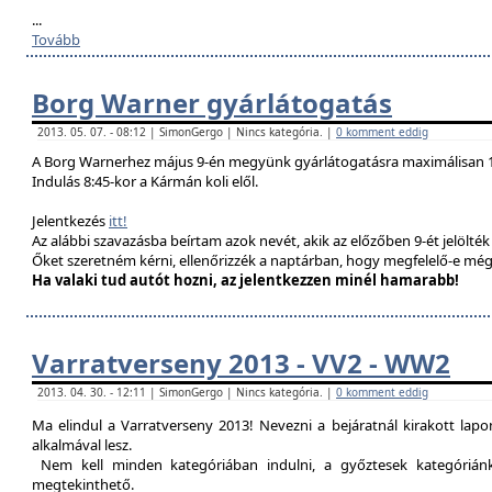
...
Tovább
Borg Warner gyárlátogatás
2013. 05. 07. - 08:12 | SimonGergo | Nincs kategória. |
0 komment eddig
A Borg Warnerhez május 9-én megyünk gyárlátogatásra maximálisan 1
Indulás 8:45-kor a Kármán koli elől.
Jelentkezés
itt!
Az alábbi szavazásba beírtam azok nevét, akik az előzőben 9-ét jelölté
Őket szeretném kérni, ellenőrizzék a naptárban, hogy megfelelő-e még
Ha valaki tud autót hozni, az jelentkezzen minél hamarabb!
Varratverseny 2013 - VV2 - WW2
2013. 04. 30. - 12:11 | SimonGergo | Nincs kategória. |
0 komment eddig
Ma elindul a Varratverseny 2013! Nevezni a bejáratnál kirakott lap
alkalmával lesz.
Nem kell minden kategóriában indulni, a győztesek kategóriánké
megtekinthető.