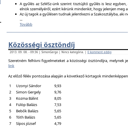
A gyűlés az SzMSz-ünk szerint tisztújító gyűlés is lesz egyben,
elnök személyéről, ezért kérünk mindenkit, hogy jelenjen meg 
Az új tagok a gyűlésen tudnak jelentkezni a Szakosztályba, aki n
...
Tovább
Közösségi ösztöndíj
2013. 09. 08. - 09:36 | SimonGergo | Nincs kategória. |
0 komment eddig
Szeretném felhívni figyelmeteket a közösségi ösztöndíjra, melynek je
link
Az előző félév pontozása alapján a következő körtagok mindenképpen a
1
Uzonyi Sándor
9,93
2
Simon Gergely
9,76
3
Kozma Bálint
8,05
4
Fülöp Balázs
7,53
5
Bebők Balázs
5,65
6
Tóth Balázs
5,65
7
Sípos józsef
4,79