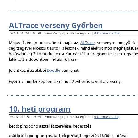
ALTrace verseny Győrben
2013. 04. 24. - 10:29 | SimonGergo | Nincs kategória. |
0 komment eddig
Május 1.-én (munkaszüneti nap) az
ALTrace
versenyre megyünk G
segítségével elkészült autók is lesznek, mind elektromos meghajtású
Valószínűleg 7-k
or indulunk a Kármántól, a program teljesen ingyenes
kikáltott indőpontban indulunk haza.
Jelentkezni az alábbi
Doodle
-ban lehet.
Gyertek mindenképpen, az elmúlt 2 évben is jó volt a verseny.
10. heti program
2013. 04. 15. - 06:24 | SimonGergo | Nincs kategória. |
0 komment eddig
kedd: pingpong asztal átszerelése, hegesztés
csütörtök: pingpong asztal befejezése, hegesztés 18:30-ig, utána: