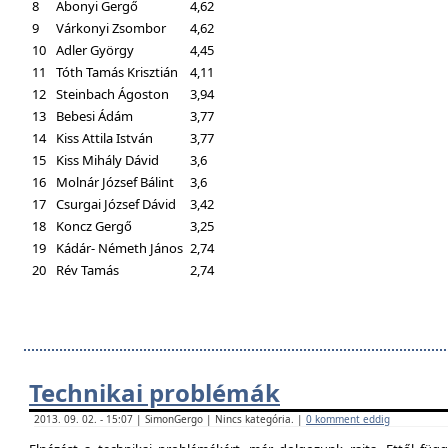
8
Abonyi Gergő
4,62
9
Várkonyi Zsombor
4,62
10
Adler György
4,45
11
Tóth Tamás Krisztián
4,11
12
Steinbach Ágoston
3,94
13
Bebesi Ádám
3,77
14
Kiss Attila István
3,77
15
Kiss Mihály Dávid
3,6
16
Molnár József Bálint
3,6
17
Csurgai József Dávid
3,42
18
Koncz Gergő
3,25
19
Kádár- Németh János
2,74
20
Rév Tamás
2,74
Technikai problémák
2013. 09. 02. - 15:07 | SimonGergo | Nincs kategória. |
0 komment eddig