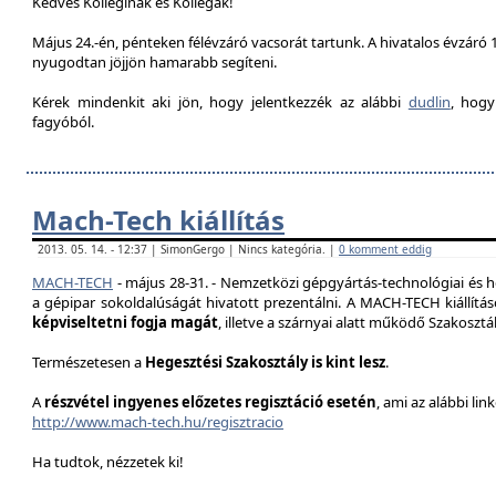
Kedves Kolleginák és Kollégák!
Május 24.-én, pénteken félévzáró vacsorát tartunk. A hivatalos évzáró 1
nyugodtan jöjjön hamarabb segíteni.
Kérek mindenkit aki jön, hogy jelentkezzék az alábbi
dudlin
, hogy
fagyóból.
Mach-Tech kiállítás
2013. 05. 14. - 12:37 | SimonGergo | Nincs kategória. |
0 komment eddig
MACH-TECH
-
május 28-31.
- Nemzetközi gépgyártás-technológiai és he
a gépipar sokoldalúságát hivatott prezentál
ni.
A MACH-TECH kiállítá
képviseltetni fogja magát
, illetve a szárnyai alatt működő Szakoszt
Természetesen a
Hegesztési Szakosztály is kint lesz
.
A
részvétel ingyenes előzetes regisztáció esetén
, ami az alábbi lin
http://www.mach-tech.hu/regisztracio
Ha tudtok, nézzetek ki!