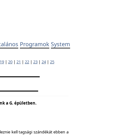
talános
Programok
System
19
|
20
|
21
|
22
|
23
|
24
|
25
unk a G. épületben.
eznie kell tagsági szándékát ebben a