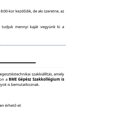
8:00-kor kezdődik, de aki szeretne, az
 tudjuk mennyi kaját vegyünk ki a
gesztéstechnikai szakkiállítás, amely
son a
BME Gépész Szakkollégium is
ályok is bemutatkoznak.
ken érhető el: