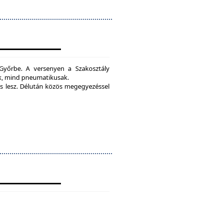
yőrbe. A versenyen a Szakosztály
ak, mind pneumatikusak.
 lesz.
Délután közös megegyezéssel