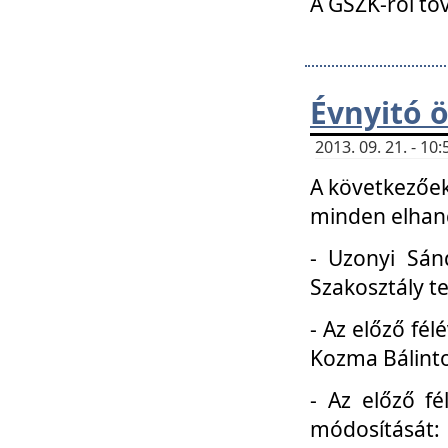
A GSZK-ról to
Évnyitó 
2013. 09. 21. - 1
A következőek
minden elhang
- Uzonyi Sánd
Szakosztály t
- Az előző fél
Kozma Bálinto
- Az előző f
módosítását: