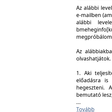
Az alábbi leve
e-mailben (am
alábbi leve
bmeheginfo[k
megpróbálom k
Az alábbiakba
olvashatjátok.
1. Aki teljes
előadásra is
hegeszteni. 
bemutató lesz
...
Tovább