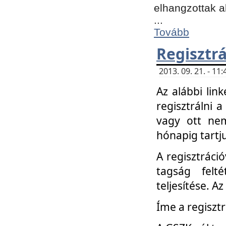
elhangzottak a
...
Tovább
Regisztrá
2013. 09. 21. - 1
Az alábbi lin
regisztrálni a
vagy ott nem
hónapig tartju
A regisztráció
tagság felt
teljesítése. A
Íme a regisztr