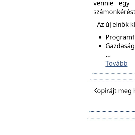
vennie egy 
számonkérést t
- Az új elnök 
Programfe
Gazdasági
...
Tovább
Kopirájt meg 