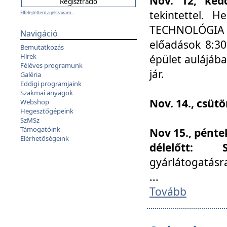
Nov. 12, kedd
tekintettel. 
Elfelejtettem a jelszavam...
TECHNOLÓGIA s
Navigáció
előadások 8:30
Bemutatkozás
Hírek
épület aulájába
Féléves programunk
jár.
Galéria
Eddigi programjaink
Szakmai anyagok
Nov. 14., csüt
Webshop
Hegesztőgépeink
SzMSz
Támogatóink
Nov 15., pénte
Elérhetőségeink
délelőtt:
gyárlátogatásr
...
Tovább