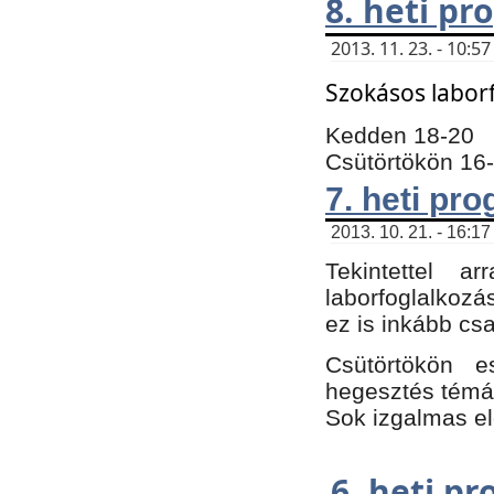
8. heti p
2013. 11. 23. - 10:
Szokásos labor
Kedden 18-20
Csütörtökön 16
7. heti pr
2013. 10. 21. - 16:17
Tekintettel 
laborfoglalkozá
ez is inkább csa
Csütörtökön e
hegesztés témáb
Sok izgalmas el
6. heti p