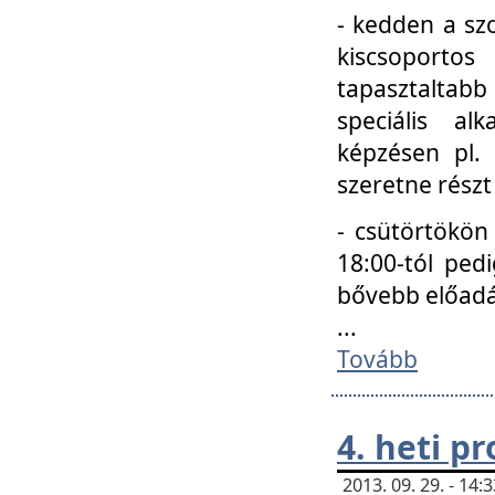
- kedden a szo
kiscsoportos
tapasztaltab
speciális a
képzésen pl.
szeretne részt
- csütörtökön
18:00-tól ped
bővebb előadá
...
Tovább
4. heti p
2013. 09. 29. - 14