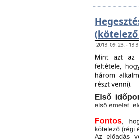
Hegesz
(kötelező
2013. 09. 23. - 13
Mint azt az 
feltétele, ho
három alkalm
részt venni).
Első időpo
első emelet, e
Fontos
, ho
kötelező (régi 
Az előadás vé