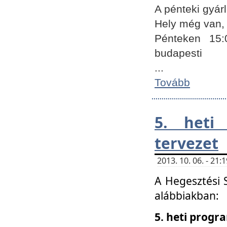
A pénteki gyár
Hely még van, 
Pénteken 15:
budapesti
...
Tovább
5. heti
tervezet
2013. 10. 06. - 21
A Hegesztési 
alábbiakban:
5. heti prog