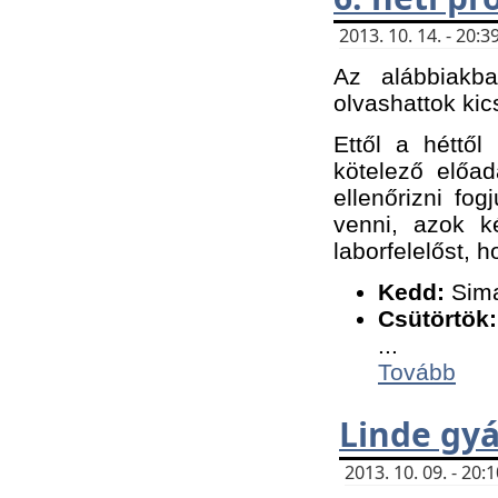
2013. 10. 14. - 20
Az alábbiakb
olvashattok kic
Ettől a héttől
kötelező előa
ellenőrizni fo
venni, azok k
laborfelelőst, h
K
edd:
Sima
Csütörtök:
...
Tovább
Linde gyá
2013. 10. 09. - 20