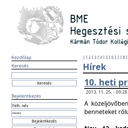
Kezdőlap
1
|
2
|
3
|
4
|
5
|
6
|
7
|
8
Hírek
Keresés
10. heti 
2013. 11. 25. - 09:
Bejelentkezés
A közeljövőben
benneteket ról