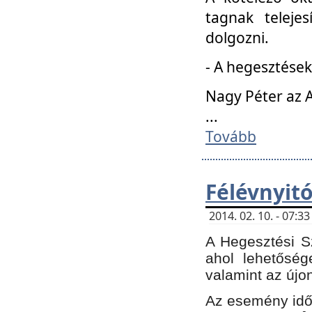
tagnak teleje
dolgozni.
- A hegesztések
Nagy Péter az A
...
Tovább
Félévnyit
2014. 02. 10. - 07:
A Hegesztési Sz
ahol lehetőség
valamint az újo
Az esemény időp