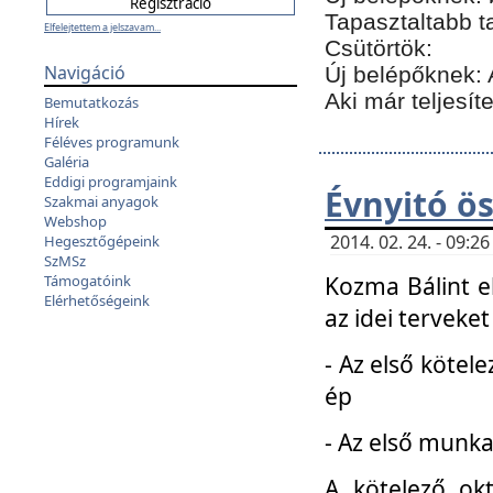
Tapasztaltabb t
Elfelejtettem a jelszavam...
Csütörtök:
Navigáció
Új belépőknek: 
Aki már teljesít
Bemutatkozás
Hírek
Féléves programunk
Galéria
Eddigi programjaink
Évnyitó ö
Szakmai anyagok
Webshop
2014. 02. 24. - 09:
Hegesztőgépeink
SzMSz
Kozma Bálint el
Támogatóink
Elérhetőségeink
az idei terveket
- Az első kötele
ép
- Az első munka
A kötelező ok