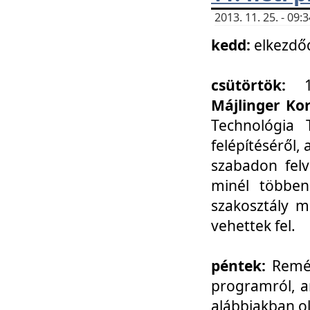
2013. 11. 25. - 09
kedd:
elkezdő
csütörtök:
Májlinger Ko
Technológia 
felépítéséről,
szabadon felv
minél többen
szakosztály m
vehettek fel.
péntek:
Remél
programról, a
alábbiakban ol