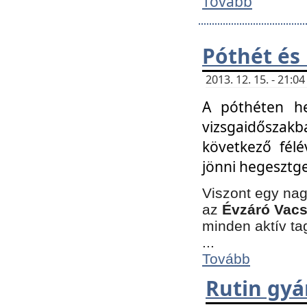
Tovább
Póthét és
2013. 12. 15. - 21:
A póthéten he
vizsgaidőszak
következő félé
jönni hegesztge
Viszont egy nag
az
Évzáró Vacs
minden aktív ta
...
Tovább
Rutin gyá