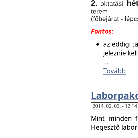
2.
hé
oktatási
terem
(főbejárat - lépc
Fontos
:
az eddigi 
jeleznie ke
...
Tovább
Laborpako
2014. 02. 03. - 12:
Mint minden f
Hegesztő labor