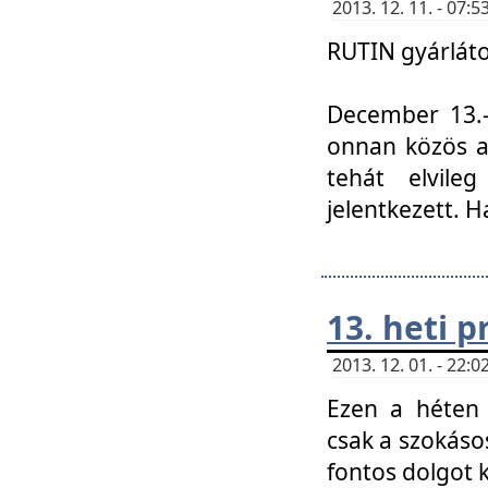
2013. 12. 11. - 07
RUTIN gyárláto
December 13.-á
onnan közös a
tehát elvile
jelentkezett. H
13. heti 
2013. 12. 01. - 22
Ezen a héten
csak a szokáso
fontos dolgot 