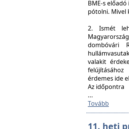
BME-s előadó i
pótolni. Mivel 
2. Ismét le
Magyarország
dombóvári R
hullámvasuta
valakit érdek
felújításáh
érdemes ide el
Az időpontra
...
Tovább
11. heti