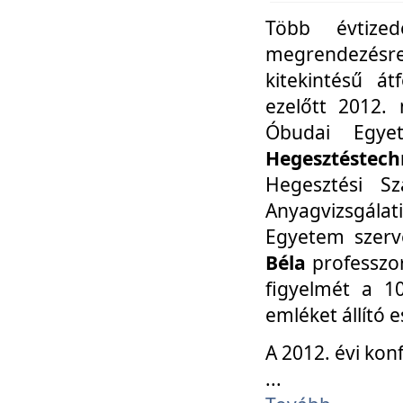
Több évtize
megrendezésr
kitekintésű á
ezelőtt 2012.
Óbudai Egy
Hegesztéstechn
Hegesztési Sz
Anyagvizsgála
Egyetem szerv
Béla
professzor
figyelmét a 10
emléket állító
A 2012. évi ko
...