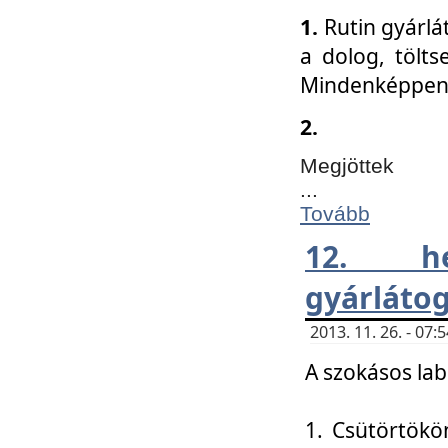
1.
Rutin gyárlá
a dolog, tölts
Mindenképpen 
2.
Megjöttek
...
Tovább
12. h
gyárlátog
2013. 11. 26. - 07
A szokásos lab
1. Csütörtökö