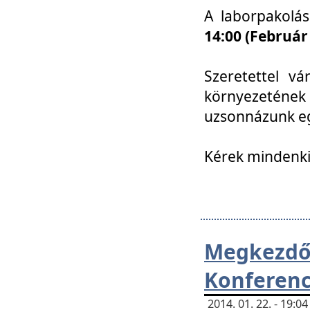
A laborpakolá
14:00 (Február
Szeretettel vá
környezetének
uzsonnázunk eg
Kérek mindenki
Megkezd
Konferenc
2014. 01. 22. - 19: