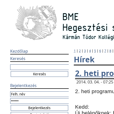
Kezdőlap
1
|
2
|
3
|
4
|
5
|
6
|
7
|
8
Hírek
Keresés
2. heti p
2014. 03. 04. - 07:
Bejelentkezés
2. heti program
Kedd:
Új belépőknek: 