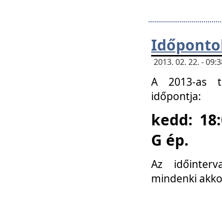
Időponto
2013. 02. 22. - 09
A 2013-as ta
időpontja:
kedd: 18:
G ép.
Az időinter
mindenki akko