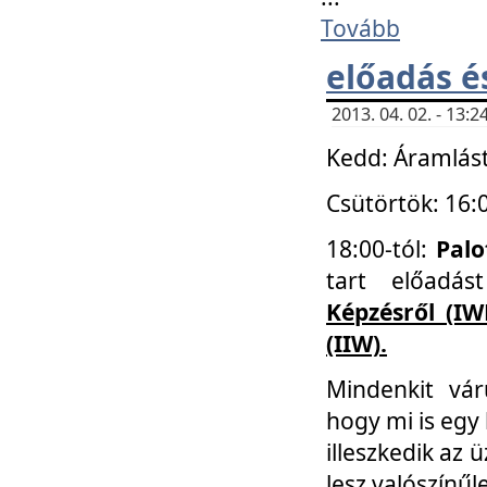
Tovább
előadás é
2013. 04. 02. - 13
Kedd: Áramlást
Csütörtök: 16:
18:00-tól:
Palo
tart előadá
Képzésről (IW
(IIW).
Mindenkit vá
hogy mi is egy
illeszkedik az
lesz valószínűl