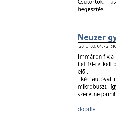
Csütörtök: ki
hegesztés
Neuzer gy
2013. 03. 04. - 21
Immáron fix a 
Fél 10-re kell
elől.
Két autóval 
mikrobusz), í
szeretne jönni!
doodle