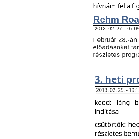
hívnám fel a f
Rehm Roa
2013. 02. 27. - 07:0
Február 28.-án
előadásokat tar
részletes prog
3. heti p
2013. 02. 25. - 19
kedd: láng b
indítása
csütörtök: he
részletes bemu