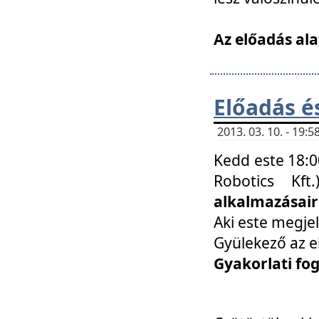
Az előadás ala
Előadás é
2013. 03. 10. - 19
Kedd este 18:0
Robotics Kf
alkalmazásairó
Aki este megjel
Gyülekező az e
Gyakorlati fo