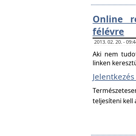
Online r
félévre
2013. 02. 20. - 09
Aki nem tudot
linken kereszt
Jelentkezé
Természetese
teljesíteni kell