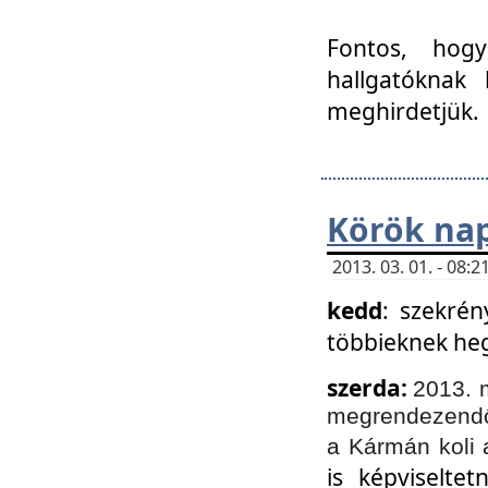
Fontos, hogy
hallgatóknak
meghirdetjük.
Körök nap
2013. 03. 01. - 08
kedd
: szekrén
többieknek he
szerda:
2013. 
megrendezendő 
a Kármán koli 
is képviselte