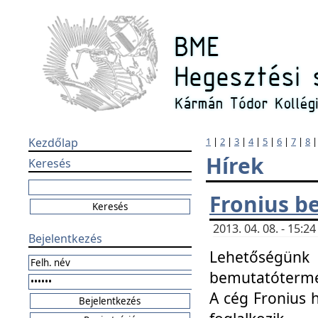
Kezdőlap
1
|
2
|
3
|
4
|
5
|
6
|
7
|
8
Hírek
Keresés
Fronius b
2013. 04. 08. - 15:
Bejelentkezés
Lehetőségünk 
bemutatótermét
A cég Fronius 