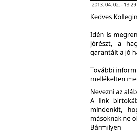
2013. 04. 02. - 13:
Kedves Kollegin
Idén is megren
jórészt, a ha
garantált a jó 
További informá
mellékelten me
Nevezni az aláb
A link birtoká
mindenkit, h
másoknak ne ok
Bármilyen
...