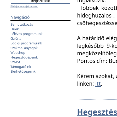
foglalkozik.
Többek között
Elfelejtettem a jelszavam...
hideghuzalo
Navigáció
csőhegesztéssel
Bemutatkozás
Hírek
Féléves programunk
A határidő elég
Galéria
Eddigi programjaink
legkésőbb 9-ko
Szakmai anyagok
megközelítőleg
Webshop
Hegesztőgépeink
Pontos cím: Bud
SzMSz
Támogatóink
Elérhetőségeink
Kérem azokat, a
linken:
itt
.
Hegesztés