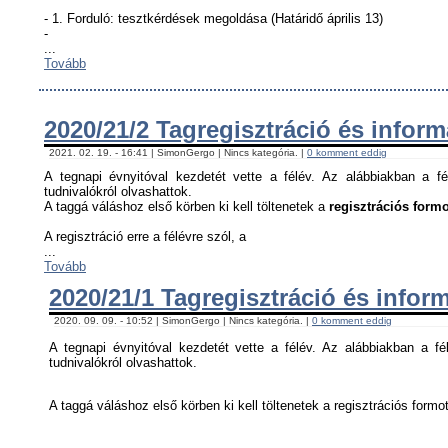
- 1. Forduló: tesztkérdések megoldása (Határidő április 13)
-
...
Tovább
2020/21/2 Tagregisztráció és infor
2021. 02. 19. - 16:41 | SimonGergo | Nincs kategória. |
0 komment eddig
A tegnapi évnyitóval kezdetét vette a félév. Az alábbiakban a fé
tudnivalókról olvashattok.
A taggá váláshoz első körben ki kell töltenetek a
regisztrációs formo
A regisztráció erre a félévre szól, a
...
Tovább
2020/21/1 Tagregisztráció és infor
2020. 09. 09. - 10:52 | SimonGergo | Nincs kategória. |
0 komment eddig
A tegnapi évnyitóval kezdetét vette a félév. Az alábbiakban a fél
tudnivalókról olvashattok.
A taggá váláshoz első körben ki kell töltenetek a regisztrációs formot