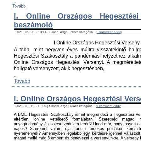
...
Tovább
I. Online Országos Hegesztési
beszámoló
2021. 06. 20. - 13:14 | SimonGergo | Nincs kategória. |
0 komment eddig
I.Online Országos Hegesztési Versen
A több, mint negyven éves múltra visszatekintő hall
Hegesztési Szakosztály a pandémiás helyzethez alkal
Online Országos Hegesztési Versenyt. A megmérettet
hallgató versenyzett, akik hegesztésben,
...
Tovább
I. Online Országos Hegesztési Ver
2021. 03. 11. - 13:09 | SimonGergo | Nincs kategória. |
0 komment eddig
A BME Hegesztési Szakosztály ismét megrendezi a Hegesztési Ver
eltérően, online vetélkedő formájában. Szeretnéd magad me
anyagtudomány és balesetvédelem terén? Unod már, hogy lassan egy
napok? Szeretnél valami újat tanulni érdekes példákon keresz
nyeremények? Amennyiben legalább egy kérdésre igennel válaszoltá
magad mellé még 3 embert és benevezni a versenyünkre. A verseny ké