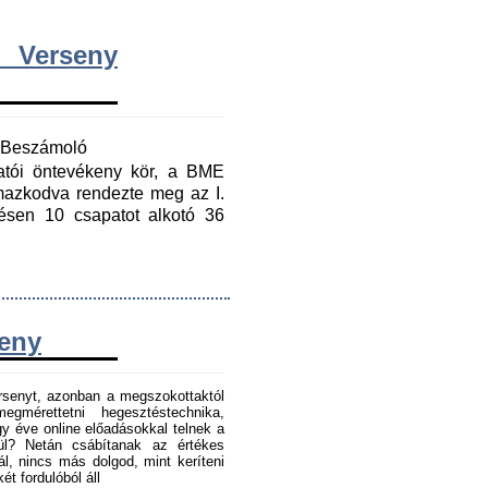
 Verseny
y Beszámoló
gatói öntevékeny kör, a BME
mazkodva rendezte meg az I.
ésen 10 csapatot alkotó 36
seny
senyt, azonban a megszokottaktól
gmérettetni hegesztéstechnika,
 éve online előadásokkal telnek a
tül? Netán csábítanak az értékes
l, nincs más dolgod, mint keríteni
t fordulóból áll