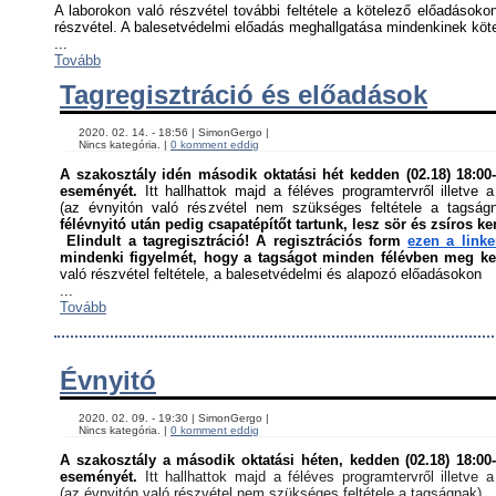
A laborokon való részvétel további feltétele a kötelező előadásokon
részvétel. A balesetvédelmi előadás meghallgatása mindenkinek kötel
...
Tovább
Tagregisztráció és előadások
    2020. 02. 14. - 18:56 | SimonGergo | 

    Nincs kategória. | 
0 komment eddig
A szakosztály idén második oktatási hét kedden (02.18) 18:00-á
eseményét. 
Itt hallhattok majd a féléves programtervről illetve a
(az évnyitón való részvétel nem szükséges feltétele a tagság
félévnyitó után pedig csapatépítőt tartunk, lesz sör és zsíros ke
Elindult a tagregisztráció! A regisztrációs form 
ezen a link
mindenki figyelmét, hogy a tagságot minden félévben meg kell
való részvétel feltétele, a balesetvédelmi és alapozó előadásokon ﻿
...
Tovább
Évnyitó
    2020. 02. 09. - 19:30 | SimonGergo | 

    Nincs kategória. | 
0 komment eddig
A szakosztály a második oktatási héten, kedden (02.18) 18:00-á
eseményét. 
Itt hallhattok majd a féléves programtervről illetve a
(az évnyitón való részvétel nem szükséges feltétele a tagságnak)