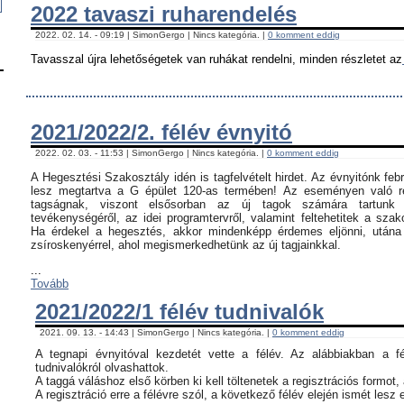
2022 tavaszi ruharendelés
2022. 02. 14. - 09:19 | SimonGergo | Nincs kategória. |
0 komment eddig
Tavasszal újra lehetőségetek van ruhákat rendelni, minden részletet az
2021/2022/2. félév évnyitó
2022. 02. 03. - 11:53 | SimonGergo | Nincs kategória. |
0 komment eddig
A Hegesztési Szakosztály idén is tagfelvételt hirdet. Az évnyitónk feb
lesz megtartva a G épület 120-as termében! Az eseményen való ré
tagságnak, viszont elsősorban az új tagok számára tartunk 
tevékenységéről, az idei programtervről, valamint feltehetitek a szak
Ha érdekel a hegesztés, akkor mindenképp érdemes eljönni, utána c
zsíroskenyérrel, ahol megismerkedhetünk az új tagjainkkal.
...
Tovább
2021/2022/1 félév tudnivalók
2021. 09. 13. - 14:43 | SimonGergo | Nincs kategória. |
0 komment eddig
A tegnapi évnyitóval kezdetét vette a félév. Az alábbiakban a f
tudnivalókról olvashattok.
A taggá váláshoz első körben ki kell töltenetek a regisztrációs formot,
A regisztráció erre a félévre szól, a következő félév elején ismét lesz