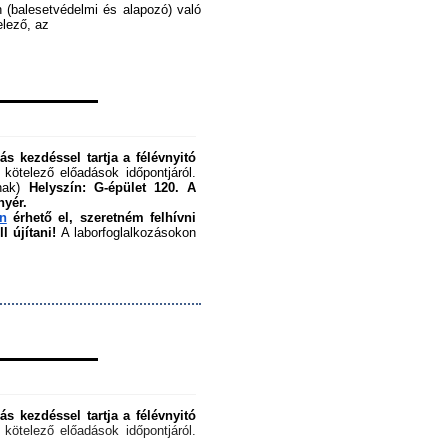
 (balesetvédelmi és alapozó) való 
ező, az ﻿
s kezdéssel tartja a félévnyitó 
 kötelező előadások időpontjáról. 
nak) 
Helyszín: G-épület 120.
A 
nyér.
en
 érhető el, szeretném felhívni 
 újítani!
 A laborfoglalkozásokon 
s kezdéssel tartja a félévnyitó 
 kötelező előadások időpontjáról. 