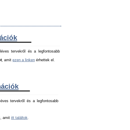
mációk
léves tervekről és a legfontosabb
t
, amit
ezen a linken
érhettek el.
mációk
éves tervekről és a legfontosabb 
, amit 
itt találtok
.