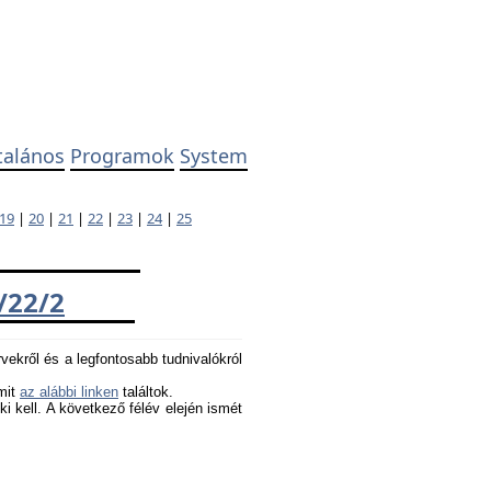
talános
Programok
System
19
|
20
|
21
|
22
|
23
|
24
|
25
/22/2
rvekről és a legfontosabb tudnivalókról
amit
az alábbi linken
találtok.
 ki kell. A következő félév elején ismét