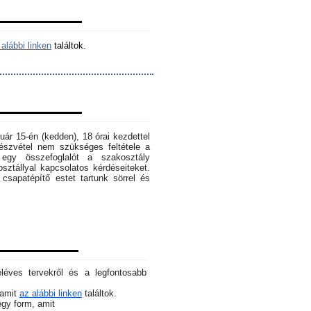
alábbi linken
találtok.
ruár 15-én (kedden), 18 órai kezdettel
szvétel nem szükséges feltétele a
egy összefoglalót a szakosztály
osztállyal kapcsolatos kérdéseiteket.
sapatépítő estet tartunk sörrel és
éléves tervekről és a legfontosabb
 amit
az alábbi linken
találtok.
 egy form, amit