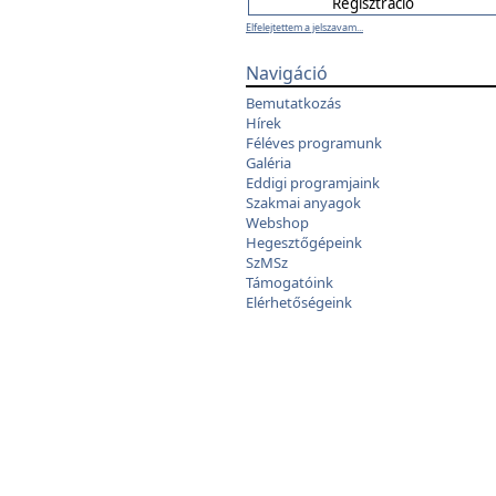
Elfelejtettem a jelszavam...
Navigáció
Bemutatkozás
Hírek
Féléves programunk
Galéria
Eddigi programjaink
Szakmai anyagok
Webshop
Hegesztőgépeink
SzMSz
Támogatóink
Elérhetőségeink