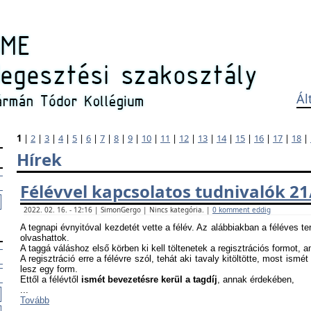
Ál
1
|
2
|
3
|
4
|
5
|
6
|
7
|
8
|
9
|
10
|
11
|
12
|
13
|
14
|
15
|
16
|
17
|
18
|
Hírek
Félévvel kapcsolatos tudnivalók 21
2022. 02. 16. - 12:16 | SimonGergo | Nincs kategória. |
0 komment eddig
A tegnapi évnyitóval kezdetét vette a félév. Az alábbiakban a féléves te
olvashattok.
A taggá váláshoz első körben ki kell töltenetek a regisztrációs formot, 
A regisztráció erre a félévre szól, tehát aki tavaly kitöltötte, most ismét
lesz egy form.
Ettől a félévtől
ismét bevezetésre kerül a tagdíj
, annak érdekében,
...
Tovább