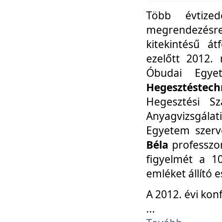
Több évtize
megrendezésr
kitekintésű á
ezelőtt 2012.
Óbudai Egy
Hegesztéstechn
Hegesztési Sz
Anyagvizsgála
Egyetem szerv
Béla
professzor
figyelmét a 10
emléket állító
A 2012. évi ko
...