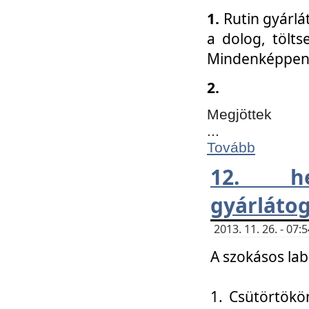
1.
Rutin gyárlá
a dolog, tölts
Mindenképpen 
2.
Megjöttek
...
Tovább
12. h
gyárlátog
2013. 11. 26. - 07
A szokásos lab
1. Csütörtökö