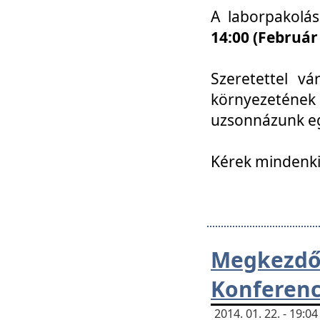
A laborpakolá
14:00 (Február
Szeretettel vá
környezetének
uzsonnázunk eg
Kérek mindenki
Megkezd
Konferenc
2014. 01. 22. - 19: