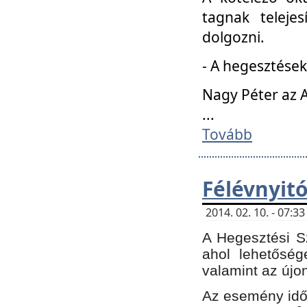
tagnak teleje
dolgozni.
- A hegesztések
Nagy Péter az A
...
Tovább
Félévnyit
2014. 02. 10. - 07:
A Hegesztési Sz
ahol lehetőség
valamint az újo
Az esemény időp