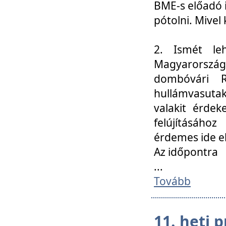
BME-s előadó i
pótolni. Mivel 
2. Ismét le
Magyarország
dombóvári R
hullámvasuta
valakit érdek
felújításáh
érdemes ide el
Az időpontra
...
Tovább
11. heti