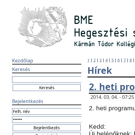
Kezdőlap
1
|
2
|
3
|
4
|
5
|
6
|
7
|
8
Hírek
Keresés
2. heti p
2014. 03. 04. - 07:
Bejelentkezés
2. heti program
Kedd:
Új belépőknek: 