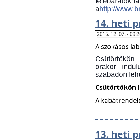
felebará
a
http://www.
14. heti
2015. 12. 07. - 09
A szokásos la
Csütörtökön
órakor indu
szabadon lehe
Csütörtökön 
A kabátrendelé
13. heti