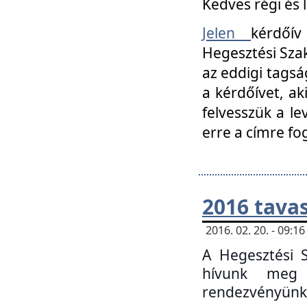
Kedves régi és 
Jelen
kérdőív
Hegesztési Szak
az eddigi tagsá
a kérdőívet, ak
felvesszük a le
erre a címre fo
2016 tavas
2016. 02. 20. - 09:
A Hegesztési S
hívunk meg 
rendezvényünk