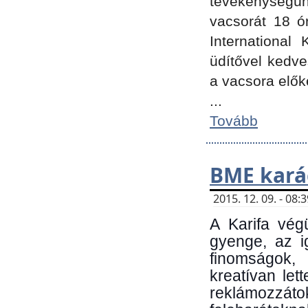
tevékenységünk
vacsorát 18 ó
International 
üdítővel kedv
a vacsora elők
...
Tovább
BME kará
2015. 12. 09. - 08
A Karifa vég
gyenge, az i
finomságok,
kreatívan let
reklámozzá