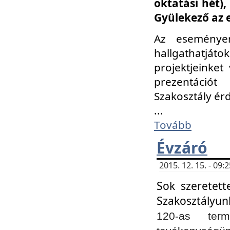
oktatási hét)
Gyülekező az 
Az eseménye
hallgathatjáto
projektjeinket
prezentációt
Szakosztály ér
...
Tovább
Évzáró
2015. 12. 15. - 09
Sok szeretett
Szakosztályun
120-as ter