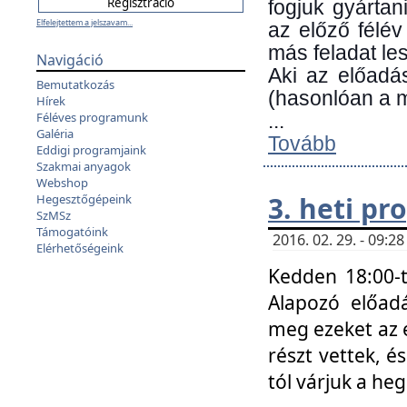
fogjuk gyártan
Elfelejtettem a jelszavam...
az előző félév
más feladat les
Navigáció
Aki az előadá
Bemutatkozás
(hasonlóan a
Hírek
Féléves programunk
...
Galéria
Tovább
Eddigi programjaink
Szakmai anyagok
Webshop
3. heti p
Hegesztőgépeink
SzMSz
Támogatóink
2016. 02. 29. - 09:
Elérhetőségeink
Kedden 18:00-t
Alapozó előad
meg ezeket az 
részt vettek, é
tól várjuk a he