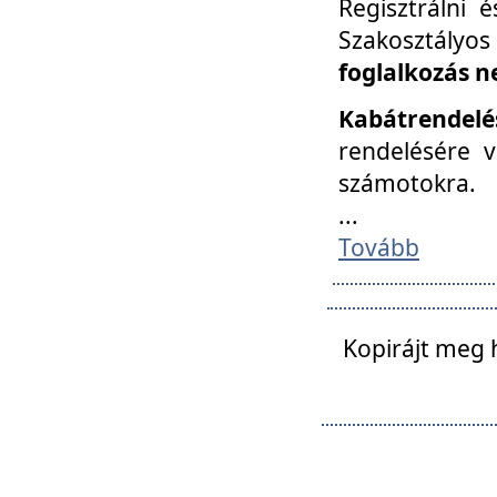
Regisztrálni 
Szakosztályos
foglalkozás n
Kabátrendelé
rendelésére v
számotokra.
...
Tovább
Kopirájt meg 