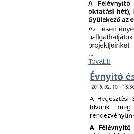
A Félévnyitó 
oktatási hét)
Gyülekező az e
Az eseményen
hallgathatjáto
projektjeinket
...
Tovább
Évnyitó é
2016. 02. 10. - 13
A Hegesztési 
hívunk meg 
rendezvényünk
A Félévnyitó