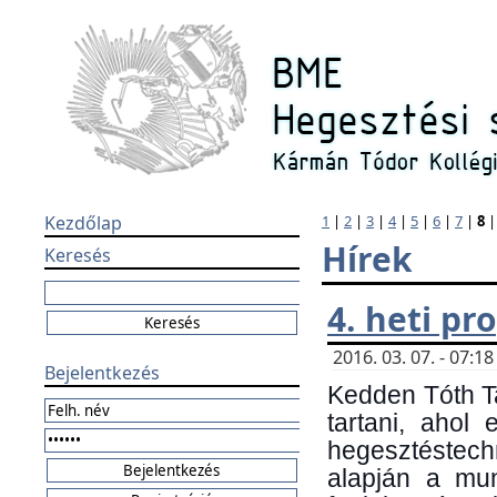
Kezdőlap
1
|
2
|
3
|
4
|
5
|
6
|
7
|
8
Hírek
Keresés
4. heti p
2016. 03. 07. - 07:
Bejelentkezés
Kedden Tóth Ta
tartani, ahol
hegesztéstechn
alapján a mun