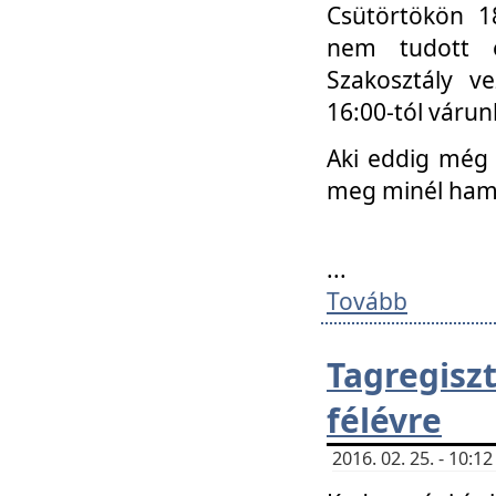
Csütörtökön 18
nem tudott e
Szakosztály v
16:00-tól váru
Aki eddig még 
meg minél ham
...
Tovább
Tagregis
félévre
2016. 02. 25. - 10: