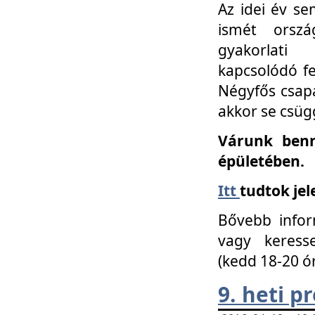
Az idei év se
ismét orszá
gyakorlati
kapcsolódó f
Négyfős csap
akkor se csüg
Várunk benn
épületében.
Itt
tudtok jel
Bővebb infor
vagy keress
(kedd 18-20 ó
9. heti 