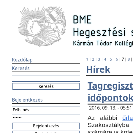
Kezdőlap
1
|
2
|
3
|
4
|
5
|
6
|
7
|
8
Hírek
Keresés
Tagregi
időponto
Bejelentkezés
2016. 09. 13. - 05:
Az alábbi
űr
Szakosztályba.
számára is köte