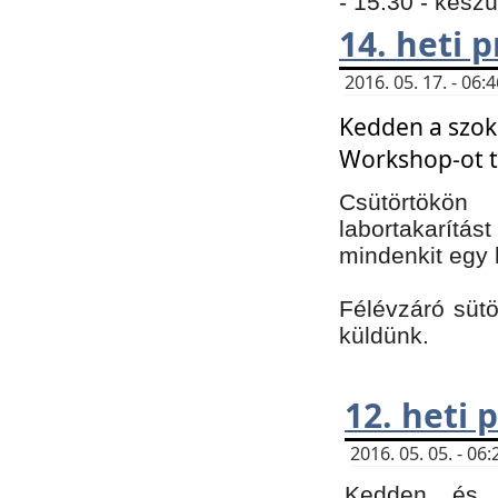
- 15:30 - kész
14. heti
2016. 05. 17. - 06
Kedden a szoká
Workshop-ot t
Csütörtökön
labortakarítást
mindenkit egy 
Félévzáró sütö
küldünk.
12. heti
2016. 05. 05. - 0
Kedden és c