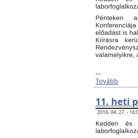
laborfoglalkoz
Pénteken 
Konferenciá
előadást is h
Kiírásra ke
Rendezvénysze
valamelyikre, 
...
Tovább
11. heti
2016. 04. 27. - 1
Kedden és c
laborfoglalkoz