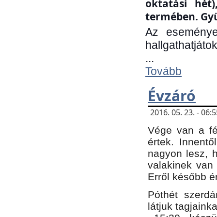
oktatási hét
termében. Gyü
Az eseménye
hallgathatjáto
...
Tovább
Évzáró
2016. 05. 23. - 06
Vége van a fé
értek. Innent
nagyon lesz, 
valakinek van
Erről később é
Póthét szerdá
látjuk tagjaink