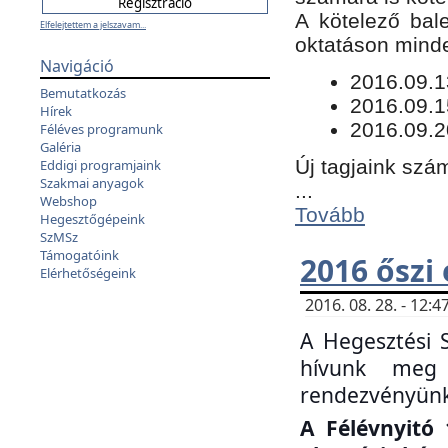
​A kötelező bal
Elfelejtettem a jelszavam...
oktatáson minde
Navigáció
​2016.09.
Bemutatkozás
2016.09.1
Hírek
2016.09.2
Féléves programunk
Galéria
Új tagjaink szám
Eddigi programjaink
Szakmai anyagok
...
Webshop
Tovább
Hegesztőgépeink
SzMSz
Támogatóink
2016 őszi
Elérhetőségeink
2016. 08. 28. - 12
A Hegesztési 
hívunk meg 
rendezvényünk
A Félévnyitó 