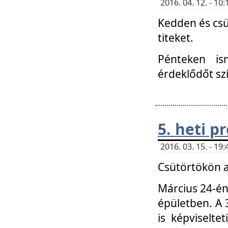
2016. 04. 12. - 1
Kedden és csü
titeket.
Pénteken is
érdeklődőt sz
5. heti 
2016. 03. 15. - 1
Csütörtökön a
Március 24-én
épületben. A 
is képviselte