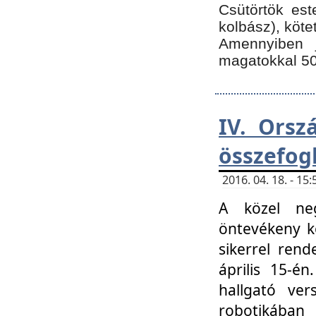
Csütörtök est
kolbász), köte
Amennyiben 
magatokkal 50
IV. Orsz
összefog
2016. 04. 18. - 1
A közel neg
öntevékeny k
sikerrel ren
április 15-é
hallgató ver
robotikába