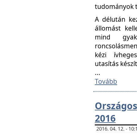
tudományok t
A délután ke
állomást kell
mind gyako
roncsolásmen
kézi ívheges
utasítás készít
...
Tovább
Országo
2016
2016. 04. 12. - 1