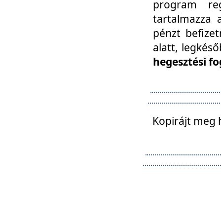
program reg
tartalmazza a
pénzt befizet
alatt, legkés
hegesztési fo
Kopirájt meg 