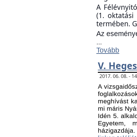
A Félévnyit
(1. oktatás
termében. G
Az eseményen
...
Tovább
V. Heges
2017. 06. 08. - 
A vizsgaidős
foglalkozás
meghívást ka
mi máris Nyár
Idén 5. alka
Egyetem, m
házigazdája.