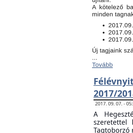
​A kötelező b
minden tagnak 
​2017.09
2017.09
2017.09.
Új tagjaink sz
...
Tovább
Félévn
2017/201
2017. 09. 07. - 
A Hegeszté
szeretette
Tagtoborzó 