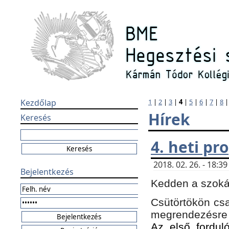
Kezdőlap
1
|
2
|
3
|
4
|
5
|
6
|
7
|
8
Hírek
Keresés
4. heti p
2018. 02. 26. - 18:
Bejelentkezés
Kedden a szokás
Csütörtökön csa
megrendezésre 
Az első forduló