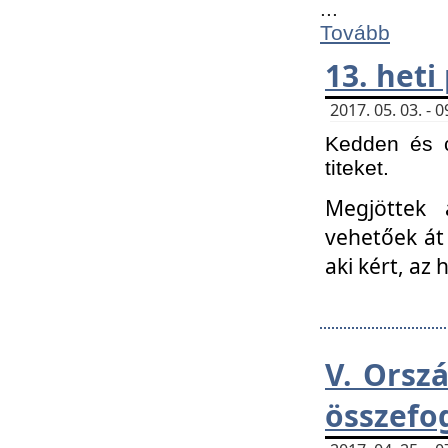
...
Tovább
13. heti
2017. 05. 03. -
Kedden és c
titeket.
Megjöttek 
vehetőek át
aki kért, az
V. Orsz
összefo