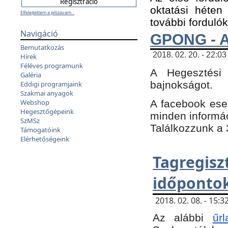
oktatási héten
Elfelejtettem a jelszavam...
további fordulók
Navigáció
GPONG - A
Bemutatkozás
2018. 02. 20. - 22:03
Hírek
Féléves programunk
A Hegesztési
Galéria
bajnokságot.
Eddigi programjaink
Szakmai anyagok
A facebook es
Webshop
Hegesztőgépeink
minden informáci
SzMSz
Találkozzunk a 3
Támogatóink
Elérhetőségeink
Tagregi
időpontok
2018. 02. 08. - 15
Az alábbi
űrl