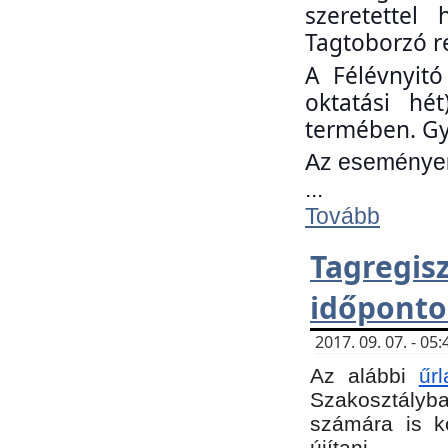
szeretettel
Tagtoborzó r
A Félévnyitó
oktatási hé
termében. Gy
Az eseményen 
...
Tovább
Tagregi
időponto
2017. 09. 07. - 0
Az alábbi
űr
Szakosztályba.
számára is k
újítani.