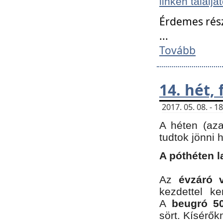
linken találjá
Érdemes rés
...
Tovább
14. hét,
2017. 05. 08. - 
A héten (az
tudtok jönni 
A póthéten l
Az
évzáró 
kezdettel k
A
beugró 50
sört. Kísérő