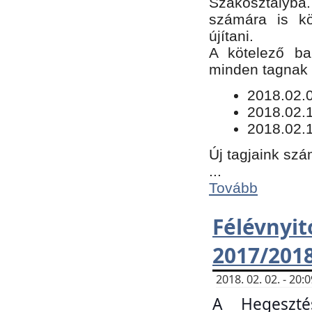
Szakosztályba.
számára is kö
újítani.
​A kötelező ba
minden tagnak m
​2018.02.
2018.02.
2018.02.1
Új tagjaink szá
...
Tovább
Félévn
2017/201
2018. 02. 02. - 20
A Hegeszté