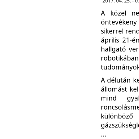
2017. 04. 25. -
A közel ne
öntevékeny k
sikerrel re
április 21-
hallgató ve
robotikáb
tudományok 
A délután k
állomást kel
mind gyak
roncsolás
különböző
gázszükségl
...