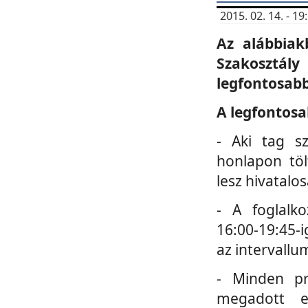
2015. 02. 14. - 
Az alábbiak
Szakosztá
legfontosabb
A legfontosa
- Aki tag s
honlapon töl
lesz hivatalo
- A foglalk
16:00-19:45-i
az intervallu
- Minden pr
megadott e