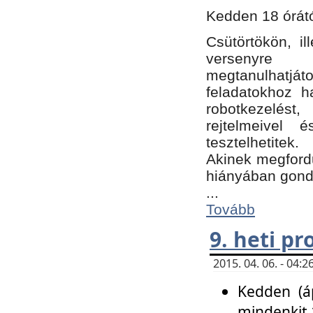
Kedden 18 órátó
Csütörtökön, i
versenyre k
megtanulhatj
feladatokhoz ha
robotkezelést
rejtelmeivel 
tesztelhetitek.
Akinek megfordu
hiányában gon
...
Tovább
9. heti p
2015. 04. 06. - 04
Kedden (áp
mindenkit 