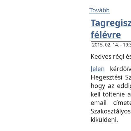
...
Tovább
Tagregi
félévre
2015. 02. 14. - 1
Kedves régi és
Jelen
kérdőív
Hegesztési Sz
hogy az eddi
kell töltenie
email címet
Szakosztályo
kiküldeni.