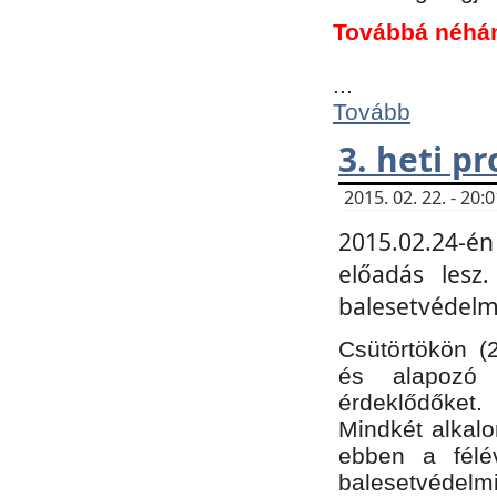
Továbbá néhá
...
Tovább
3. heti p
2015. 02. 22. - 20
2015.02.24-én
előadás lesz
balesetvédelmi
Csütörtökön (
és alapozó e
érdeklődőket.
Mindkét alkalo
ebben a félé
balesetvédelmi