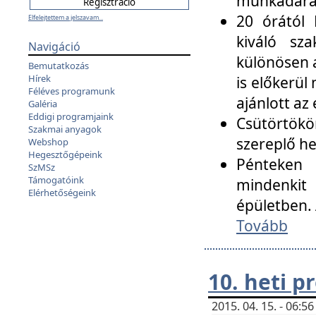
munkadarab
20 órától 
Elfelejtettem a jelszavam...
kiváló sz
Navigáció
különösen a
Bemutatkozás
Hírek
is előkerül
Féléves programunk
ajánlott az
Galéria
Eddigi programjaink
Csütörtökö
Szakmai anyagok
szereplő he
Webshop
Hegesztőgépeink
Pénteken 
SzMSz
Támogatóink
mindenkit
Elérhetőségeink
épületben. 
Tovább
10. heti 
2015. 04. 15. - 06: