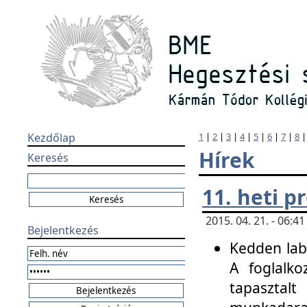
Kezdőlap
1
|
2
|
3
|
4
|
5
|
6
|
7
|
8
Hírek
Keresés
11. heti 
2015. 04. 21. - 06:
Bejelentkezés
Kedden labo
A foglalko
tapasztal