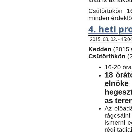
Csütörtökön 1
minden érdeklő
4. heti p
2015. 03. 02. - 15
Kedden
(2015.
Csütörtökön
(
16-20 óra
18 órát
elnöke
hegeszt
as ter
Az előad
rágcsálni
ismerni e
régi tagja