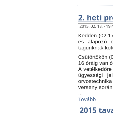
2. heti 
2015. 02. 18. - 1
Kedden (02.17
és alapozó e
tagunknak köt
Csütörtökön (0
16 óráig van ó
A vetélkedőre 
ügyességi je
orvostechnika 
verseny során
...
Tovább
2015 tav