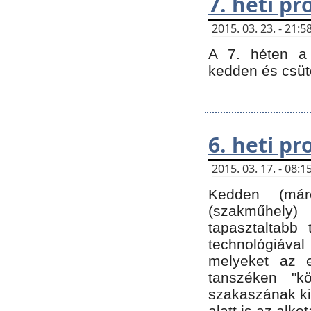
7. heti p
2015. 03. 23. - 21
A 7. héten a 
kedden és csüt
6. heti p
2015. 03. 17. - 08
Kedden (márc
(szakműhely)
tapasztaltabb 
technológiával
melyeket az e
tanszéken "k
szakaszának ki
alatt is az alko