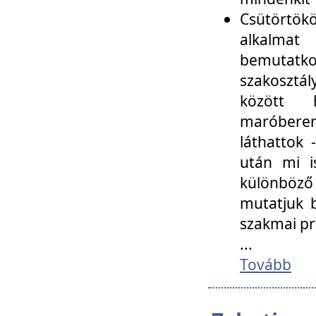
Csütörtökö
alkalmat
bemutatko
szakosztál
között
maróbere
láthattok
után mi i
különböző 
mutatjuk b
szakmai p
...
Tovább