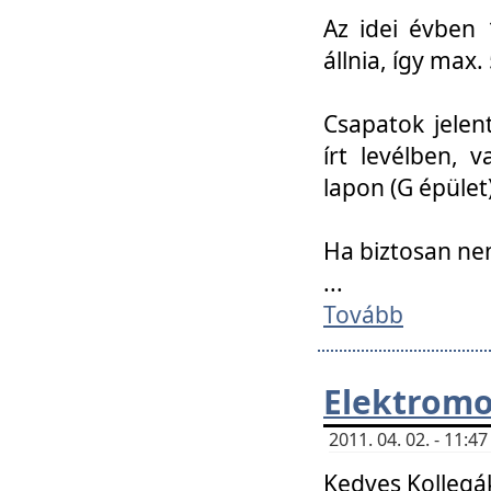
Az idei évben 
állnia, így max
Csapatok jele
írt levélben, 
lapon (G épület)
Ha biztosan ne
...
Tovább
Elektromo
2011. 04. 02. - 11:
Kedves Kollegá