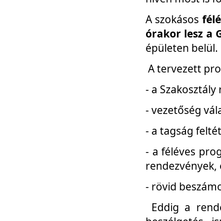
A szokásos
fél
órakor lesz a 
épületen belül.
A tervezett pr
- a Szakosztály
- vezetőség vál
- a tagság felt
- a féléves pro
rendezvények, 
- rövid beszámo
Eddig a rende