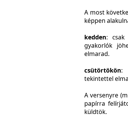
A most követke
képpen alakuln
kedden
: csak
gyakorlók jöh
elmarad.
csütörtökön
: 
tekintettel elm
A versenyre (mo
papírra felírj
küldtök.