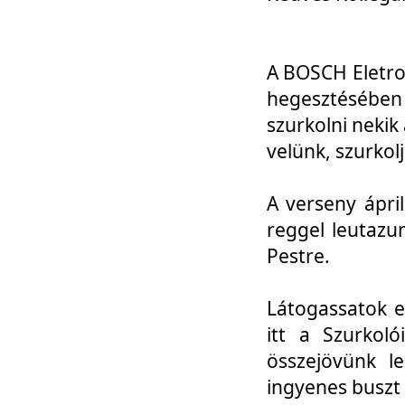
A BOSCH Eletro
hegesztésébe
szurkolni nekik
velünk, szurkol
A verseny ápri
reggel leutazu
Pestre.
Látogassatok e
itt a Szurkoló
összejövünk l
ingyenes buszt