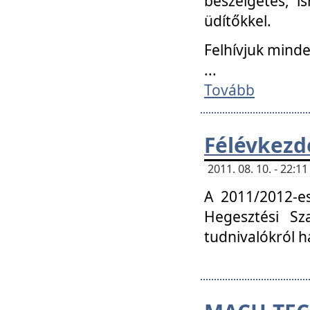
beszélgetés, i
üdítőkkel.
Felhívjuk mind
...
Tovább
Félévkezd
2011. 08. 10. - 22:
A 2011/2012-e
Hegesztési Sza
tudnivalókról 