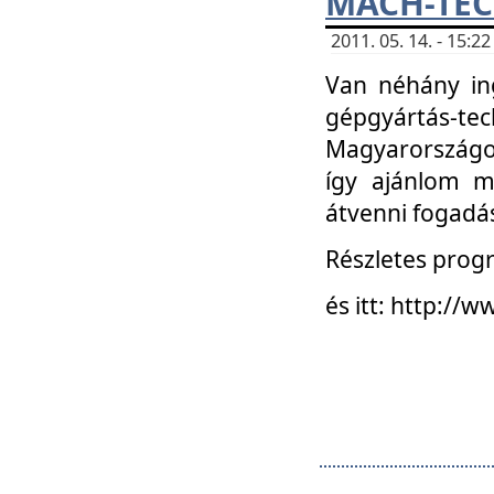
MACH-TECH
2011. 05. 14. - 15:
Van néhány in
gépgyártás-tech
Magyarországon
így ajánlom m
átvenni fogadá
Részletes progr
és itt: http:/