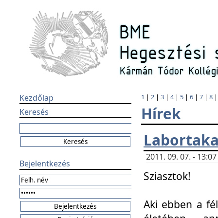
Kezdőlap
1
|
2
|
3
|
4
|
5
|
6
|
7
|
8
Hírek
Keresés
Labortaka
2011. 09. 07. - 13:
Bejelentkezés
Sziasztok!
Aki ebben a fél