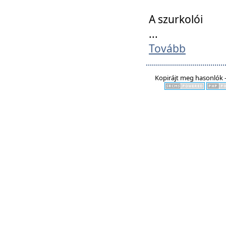
A szurkolói
...
Tovább
Kopirájt meg hasonlók -