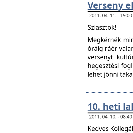
Verseny el
2011. 04. 11. - 19:
Sziasztok!
Megkérnék mind
óráig ráér vala
versenyt kultú
hegesztési fog
lehet jönni taka
10. heti l
2011. 04. 10. - 08:
Kedves Kollegá