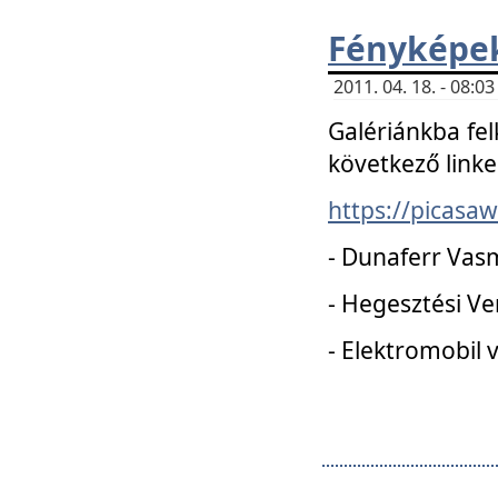
Fényképe
2011. 04. 18. - 08:
Galériánkba fel
következő linke
https://picas
- Dunaferr Vas
- Hegesztési V
- Elektromobil 