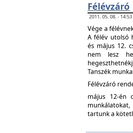
Félévzáró
2011. 05. 08. - 14:
Vége a félévnek
A félév utolsó 
és május 12. c
nem lesz heg
hegeszthetnék
Tanszék munkat
Félévzáró rend
május 12-én c
munkálatokat, 
tartunk a kötet