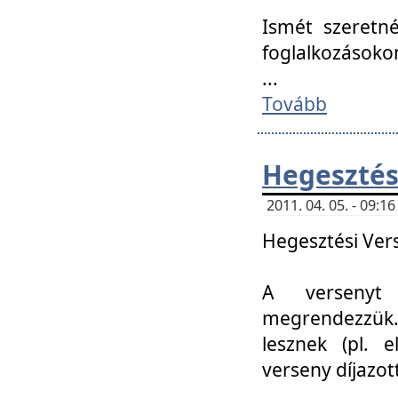
Ismét szeretné
foglalkozásoko
...
Tovább
Hegesztés
2011. 04. 05. - 09:
Hegesztési Verse
A versenyt 
megrendezzük.
lesznek (pl. e
verseny díjazo