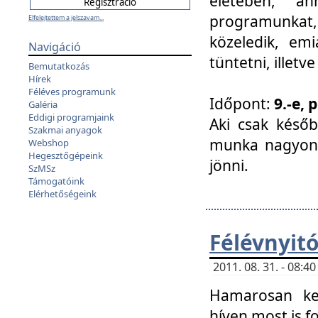
életében, a
programunkat, a
Elfelejtettem a jelszavam...
közeledik, em
Navigáció
tüntetni, illetve
Bemutatkozás
Hírek
Féléves programunk
Időpont:
9.-e, 
Galéria
Eddigi programjaink
Aki csak későb
Szakmai anyagok
munka nagyon 
Webshop
Hegesztőgépeink
jönni.
SzMSz
Támogatóink
Elérhetőségeink
Félévnyit
2011. 08. 31. - 08:
Hamarosan ke
híven most is f