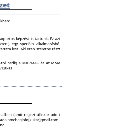
zet
akban:
soportos képzést is tartunk. Ez azt
teni) egy speciális alkalmazásból
rrata lesz. Aki ezen szeretne részt
:00-tól pedig a MIG/MAG és az MMA
 G120-as
mailben (amit regisztráláskor adott
, az a bmeheginfo[kukac]gmail.com -
ond.