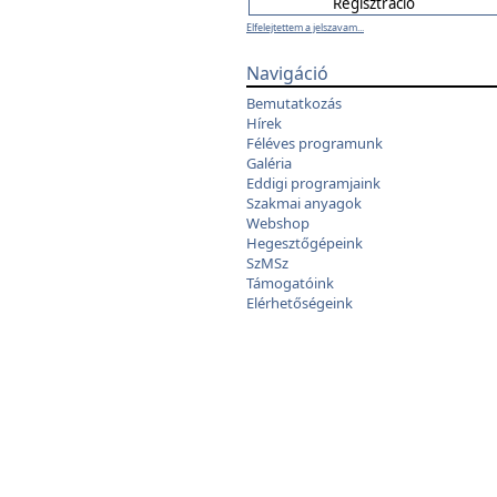
Elfelejtettem a jelszavam...
Navigáció
Bemutatkozás
Hírek
Féléves programunk
Galéria
Eddigi programjaink
Szakmai anyagok
Webshop
Hegesztőgépeink
SzMSz
Támogatóink
Elérhetőségeink