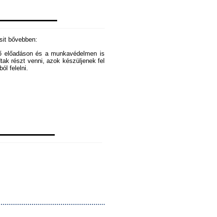
csit bővebben:
ező előadáson és a munkavédelmen is
dtak részt venni, azok készüljenek fel
ól felelni.