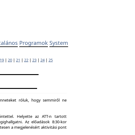
talános
Programok
System
19
|
20
|
21
|
22
|
23
|
24
|
25
enneteket róluk, hogy semmiről ne
tettel. Helyette az ATT-n tartott
hallgatni. Az előadások 8:30-kor
tesen a megjelenésért aktivitási pont