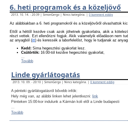
6. heti programok és a közeljövő
2013. 10. 14. - 20:39 | SimonGergo | Nincs kategória. |
0 komment eddig
Az alábbiakban a 6. heti programokról és a közeljövőről olvashattok ki
Ettől a héttől kezdve csak azok jöhetnek gyakorlatra, akik a kötel
részt vettek. Ezt ellenőrizni fogjuk. Akik valamelyik előadáson nem tu
az anyagból (
itt
) és keressék a laborfelelőst, hogy le tudjanak az anyagb
K
edd:
Sima hegesztési gyakorlat lesz.
Csütörtök:
16:00-tól kezdve hegesztési gyakorlat,
...
Tovább
Linde gyárlátogatás
2013. 10. 09. - 20:10 | SimonGergo | Nincs kategória. |
0 komment eddig
A pénteki gyárlátogatásról bővebb infók:
Hely még van, az alábbi linken lehet jelentkezni:
link
Pénteken 15:00-kor indulunk a Kármán koli elől a Linde budapesti
...
Tovább