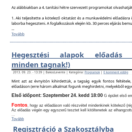
Az alábbiakban a 4. tanítási hétre szervezett programokat olvashatjá
1. Aki teljesítette a kötelező oktatást és a munkavédelmi előadásra i
laborba hegeszteni. A foglalkozások elején kb. 30 perces eljárás bem
...
Tovább
Hegesztési alapok előadás (
minden tagnak!)
2013. 09. 23. - 13:39 | BakosLevente | Kategória:
Programok
|
0 komment eddig
Mint azt az évnyitón kihirdettük, a tagság egyik fontos feltétel
előadáson (erre három alkalmat fogunk meghirdetni, melyekből egyen
Első időpont: Szeptember 24. kedd 18:00
G épület első em
Fontos
, hogy az előadáson való részvétel mindenkinek kötelező (rég
Az előadás végén egy egyszerű tesztet kell kitöltenetek az elhangzott
...
Tovább
Regisztráció a Szakosztályba