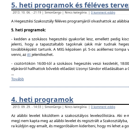
5. heti programok és féléves terve
2013. 10. 06. - 21:19 | SimonGergo | Nincs kategória. |
0 komment eddig
A Hegesztési Szakosztály féléves programjáról olvashattok az alábbi
5. heti programok:
- kedden a szokásos hegesztési gyakorlat lesz, emellett pedig kisc
jelenti, hogy a tapasztaltabb tagoknak (akik már tudnak hegesz
továbbképzést tartunk. A MIG képzésen pl. 5-ös acéllemez tompa va
venni, az
itt
jelentkezhet.
- csütörtökön 16:00-tól a szokásos hegesztés veszi kezdetét, 18
eljárásról hallhattok bővebb előadást Uzonyi Sándor előadásában a
...
Tovább
4. heti programok
2013. 09. 29. - 14:33 | SimonGergo | Nincs kategória. |
0 komment eddig
Az alábbi levelet kiküldtem a szakosztályos levelezőlistára. Aki e-
meg) nem kapta meg az alábbi levelet és regisztrált a Szakosztályba
ra küldjön egy emailt, és megpróbálom kideríteni, hogy mi lehet a g