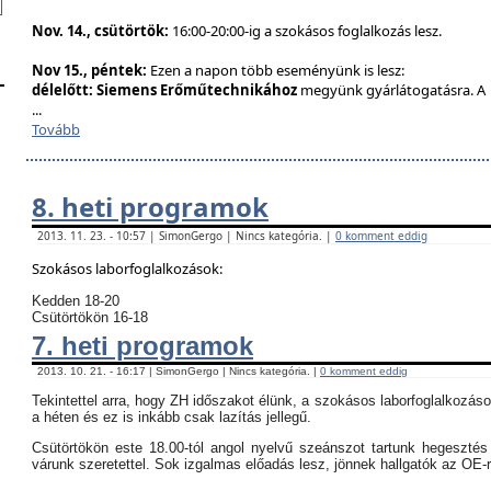
Nov. 14., csütörtök:
16:00-20:00-ig a szokásos foglalkozás lesz.
Nov 15., péntek:
Ezen a napon több eseményünk is lesz:
délelőtt:
Siemens Erőműtechnikához
megyünk gyárlátogatásra. A
...
Tovább
8. heti programok
2013. 11. 23. - 10:57 | SimonGergo | Nincs kategória. |
0 komment eddig
Szokásos laborfoglalkozások:
Kedden 18-20
Csütörtökön 16-18
7. heti programok
2013. 10. 21. - 16:17 | SimonGergo | Nincs kategória. |
0 komment eddig
Tekintettel arra, hogy ZH időszakot élünk, a szokásos laborfoglalkozás
a héten és ez is inkább csak lazítás jellegű.
Csütörtökön este 18.00-tól angol nyelvű szeánszot tartunk hegeszté
várunk szeretettel. Sok izgalmas előadás lesz, jönnek hallgatók az OE-r