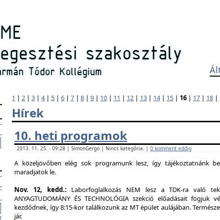
Ál
1
|
2
|
3
|
4
|
5
|
6
|
7
|
8
|
9
|
10
|
11
|
12
|
13
|
14
|
15
|
16
|
17
|
18
|
Hírek
10. heti programok
2013. 11. 25. - 09:28 | SimonGergo | Nincs kategória. |
0 komment eddig
A közeljövőben elég sok programunk lesz, így tájékoztatnánk b
maradjatok le.
Nov. 12, kedd.:
Laborfoglalkozás NEM lesz a TDK-ra való tekin
ANYAGTUDOMÁNY ÉS TECHNOLÓGIA szekció előadásait fogjuk végig
kezdődnek, így 8:15-kor találkozunk az MT épület aulájában. Természe
jár.