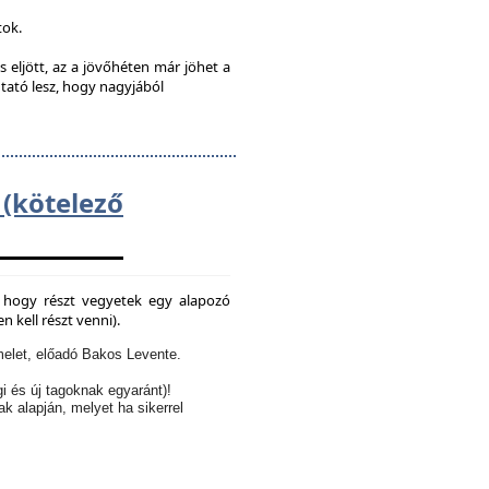
tok.
s eljött, az a jövőhéten már jöhet a
utató lesz, hogy nagyjából
kötelező
e, hogy részt vegyetek egy alapozó
 kell részt venni).
elet, előadó Bakos Levente.
i és új tagoknak egyaránt)!
ak alapján, melyet ha sikerrel