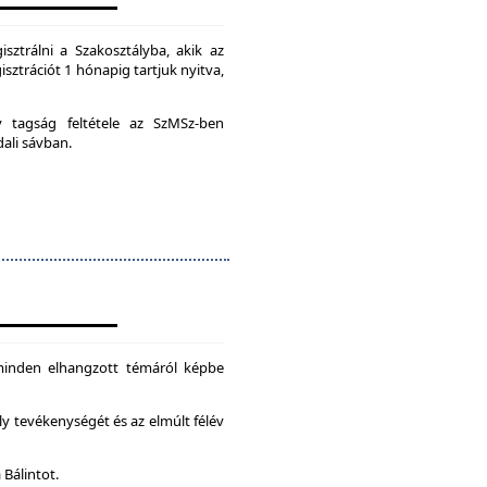
isztrálni a Szakosztályba, akik az
isztrációt 1 hónapig tartjuk nyitva,
ív tagság feltétele az SzMSz-ben
dali sávban.
 minden elhangzott témáról képbe
ly tevékenységét és az elmúlt félév
 Bálintot.