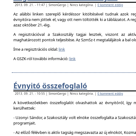
2013. 09. 21. - 11:47 | SimonGergo | Nincs kategória. |
0 komment eddig
Az alábbi linken szereplő kérdéssor kitöltésével tudnak azok reg
évnyitóra nem jöttek el, vagy ott nem töltötték ki a táblázatot. A reg
azaz október 21.-éig.
A regisztrációval a Szakosztály tagjai lesztek, viszont az akt
maghatározott pontok teljesítése. Az SzmSz-t megtaláljátok a bal ol
Íme a regisztrációs oldal:
link
A GSZK-ról további információ:
link
Évnyitó összefoglaló
2013. 09. 21. - 10:55 | SimonGergo | Nincs kategória. |
0 komment eddig
A következőekben összefoglalót olvashattok az évnyitóról, így
kerülhettek:
- Uzonyi Sándor, a Szakosztály volt elnöke összefoglalta a Szakosztá
programjait.
- Az előző félévben is aktív tagság megszavazta az új elnököt, Kozma