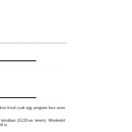
okon kívül csak egy program lesz ezen
s témában (G120-as terem). Mindenkit
ől is.