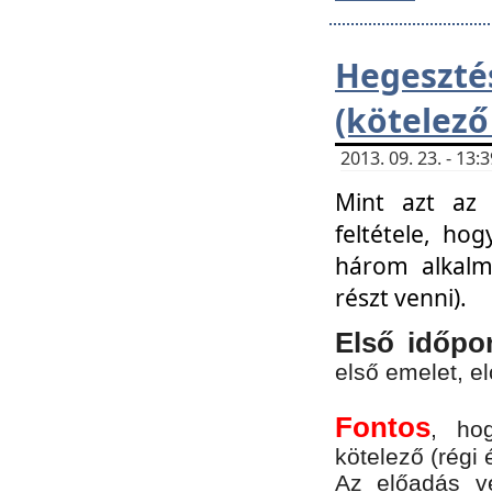
Hegesz
(kötelező
2013. 09. 23. - 13
Mint azt az 
feltétele, ho
három alkalm
részt venni).
Első időpo
első emelet, e
Fontos
, ho
kötelező (régi 
Az előadás vé