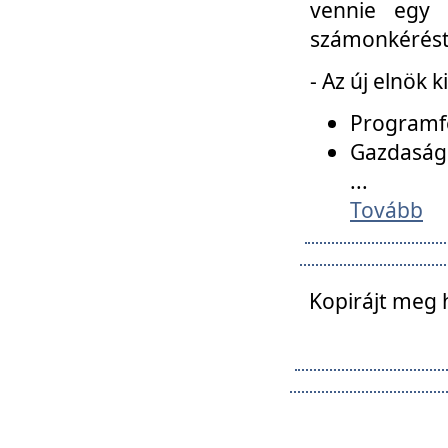
vennie egy 
számonkérést t
- Az új elnök 
Programfe
Gazdasági
...
Tovább
Kopirájt meg 