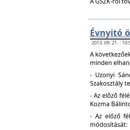
A GSZK-ról to
Évnyitó 
2013. 09. 21. - 1
A következőek
minden elhang
- Uzonyi Sánd
Szakosztály t
- Az előző fél
Kozma Bálinto
- Az előző f
módosítását: