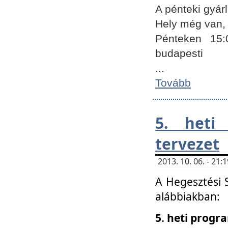
A pénteki gyár
Hely még van, 
Pénteken 15:
budapesti
...
Tovább
5. heti
tervezet
2013. 10. 06. - 21
A Hegesztési 
alábbiakban:
5. heti prog