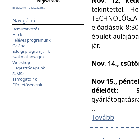
Nov. 12, kedd
tekintettel. 
Elfelejtettem a jelszavam...
TECHNOLÓGIA s
Navigáció
előadások 8:30
Bemutatkozás
Hírek
épület aulájába
Féléves programunk
jár.
Galéria
Eddigi programjaink
Szakmai anyagok
Nov. 14., csüt
Webshop
Hegesztőgépeink
SzMSz
Támogatóink
Nov 15., pénte
Elérhetőségeink
délelőtt:
gyárlátogatásr
...
Tovább