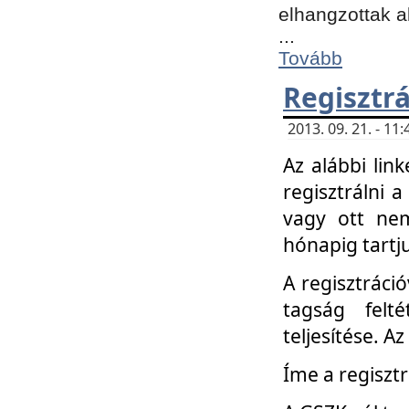
elhangzottak a
...
Tovább
Regisztrá
2013. 09. 21. - 1
Az alábbi lin
regisztrálni a
vagy ott nem
hónapig tartju
A regisztráció
tagság felt
teljesítése. A
Íme a regisztr