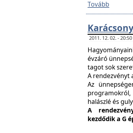
Tovább
Karácsony
2011. 12. 02. - 20:
Hagyományaink
évzáró ünnepség
tagot sok szere
A rendezvényt a
Az ünnepségen
programokról,
halászlé és guly
A rendezvén
kezdődik a G 