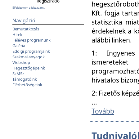
hegesztőroboth
Elfelejtettem a jelszavam...
Kft. fogja tart
Navigáció
statisztika mi
Bemutatkozás
érdekelnek a k
Hírek
alábbi linken.
Féléves programunk
Galéria
Eddigi programjaink
1: Ingyenes k
Szakmai anyagok
ismereteket
Webshop
Hegesztőgépeink
programozhat
SzMSz
hivatalos bizon
Támogatóink
Elérhetőségeink
2: Fizetős képz
...
Tovább
Tudnivalók