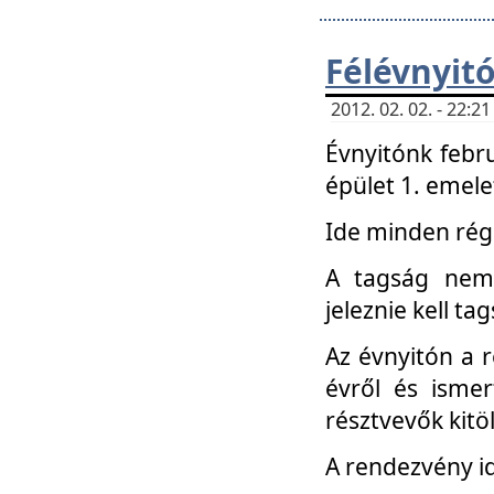
Félévnyit
2012. 02. 02. - 22:
Évnyitónk febru
épület 1. emele
Ide minden régi
A tagság nem
jeleznie kell ta
Az évnyitón a 
évről és ismer
résztvevők kitö
A rendezvény id