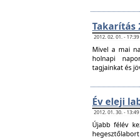
Takarítás 
2012. 02. 01. - 17:
Mivel a mai na
holnapi napon
tagjainkat és jö
Év eleji l
2012. 01. 30. - 13:
Újabb félév ke
hegesztőlabort 