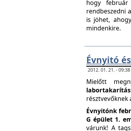
hogy február 
rendbeszedni a 
is jöhet, ahog
mindenkire.
Évnyitó és
2012. 01. 21. - 09:
Mielőtt megn
labortakarítás
résztvevőknek a 
Évnyitónk febr
G épület 1. e
várunk! A tag