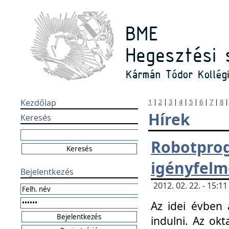
Kezdőlap
1
|
2
|
3
|
4
|
5
|
6
|
7
|
8
Hírek
Keresés
Robotpr
igényfelm
Bejelentkezés
2012. 02. 22. - 15:
Az idei évben 
indulni. Az o