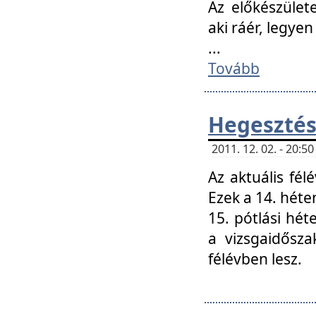
Az előkészület
aki ráér, legyen
...
Tovább
Hegesztés
2011. 12. 02. - 20:
Az aktuális fél
Ezek a 14. hét
15. pótlási hét
a vizsgaidősz
félévben lesz.