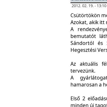
2012. 02. 19. - 13:
Csütörtökön me
Azokat, akik itt 
A rendezvénye
bemutatót lát
Sándortól és 
Hegesztési Ver
Az aktuális f
tervezünk.
A gyárlátoga
hamarosan a h
Első 2 előadás
minden új tago