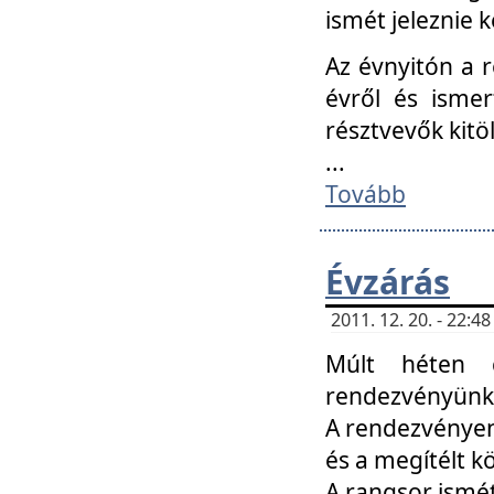
ismét jeleznie k
Az évnyitón a 
évről és ismer
résztvevők kitö
...
Tovább
Évzárás
2011. 12. 20. - 22:
Múlt héten c
rendezvényünk, 
A rendezvényen 
és a megítélt k
A rangsor ismét