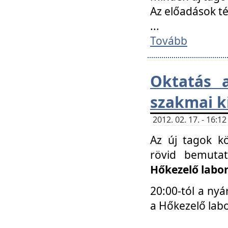
Az előadások 
...
Tovább
Oktatás 
szakmai k
2012. 02. 17. - 16:
Az új tagok k
rövid bemuta
Hőkezelő labo
20:00-tól a nyá
a Hőkezelő lab