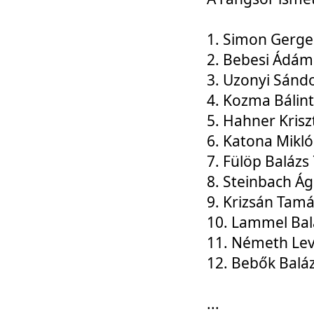
1. Simon Gerge
2. Bebesi Ádám
3. Uzonyi Sánd
4. Kozma Bálin
5. Hahner Krisz
6. Katona Mikl
7. Fülöp Balázs
8. Steinbach Á
9. Krizsán Tam
10. Lammel Bal
11. Németh Le
12. Bebők Balá
...