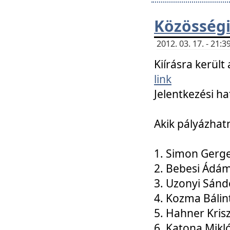
Közösségi
2012. 03. 17. - 21
Kiírásra kerül
link
Jelentkezési ha
Akik pályázhat
1. Simon Gerge
2. Bebesi Ádá
3. Uzonyi Sánd
4. Kozma Bálin
5. Hahner Kris
6. Katona Mikl