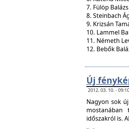
7. Fülöp Balázs
8. Steinbach Á
9. Krizsán Tam
10. Lammel Ba
11. Németh Le
12. Bebők Balá
Új fényké
2012. 03. 10. - 09
Nagyon sok új 
mostanában t
időszakról is. A