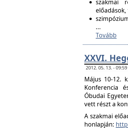
szakmai r
előadások, 
szimpózium
...
Tovább
XXVI. Heg
2012. 05. 13. - 09:
Május 10-12. k
Konferencia é
Óbudai Egyetem
vett részt a ko
A szakmai előa
honlapján:
http