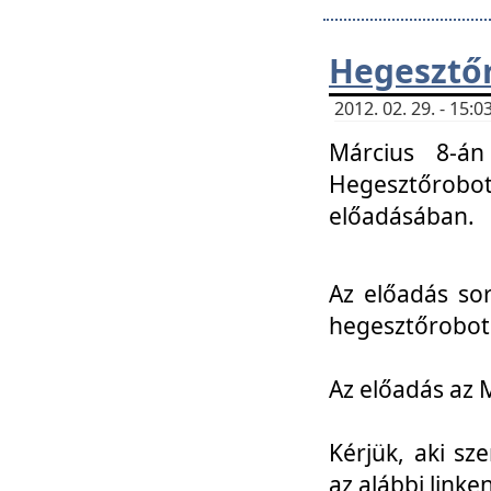
Hegesztőr
2012. 02. 29. - 15:
Március 8-án
Hegesztőrobo
előadásában.
Az előadás so
hegesztőroboto
Az előadás az 
Kérjük, aki sz
az alábbi linken