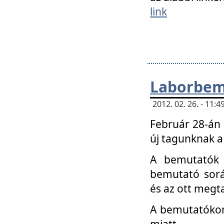
link
Laborbem
2012. 02. 26. - 11:
Február 28-án
új tagunknak a
A bemutatók 
bemutató sorá
és az ott megta
A bemutatókon 
miatt.