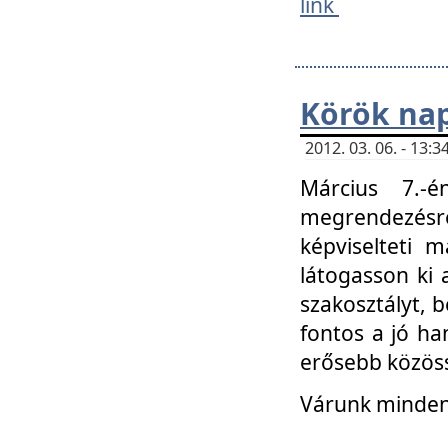
link
Körök na
2012. 03. 06. - 13
Március 7.-
megrendezésre
képviselteti 
látogasson ki 
szakosztályt, b
fontos a jó ha
erősebb közöss
Várunk mindenk