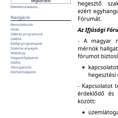
hegesztő sza
Elfelejtettem a jelszavam...
ezért egyhangú
Navigáció
Fórumát.
Bemutatkozás
Az Ifjúsági Fóru
Hírek
Féléves programunk
Galéria
- A magyar m
Eddigi programjaink
mérnök hallgat
Szakmai anyagok
Webshop
fórumot biztosí
Hegesztőgépeink
SzMSz
kapcsolat
Támogatóink
Elérhetőségeink
hegesztési 
- Kapcsolatot t
érdeklődő és 
között:
üzemlátoga