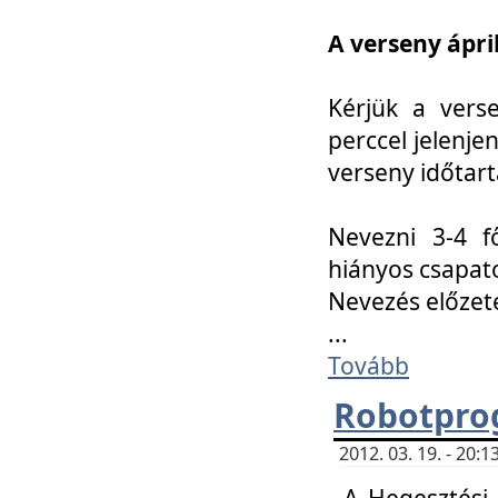
A verseny ápril
Kérjük a vers
perccel jelenje
verseny időtar
Nevezni 3-4 f
hiányos csapat
Nevezés előze
...
Tovább
Robotpro
2012. 03. 19. - 20:
A Hegesztési S