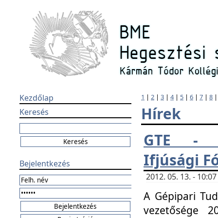
Kezdőlap
1
|
2
|
3
|
4
|
5
|
6
|
7
|
8
Hírek
Keresés
GTE - H
Ifjúsági 
Bejelentkezés
2012. 05. 13. - 10:
A Gépipari Tu
vezetősége 20