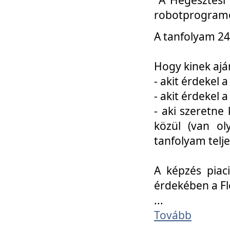
robotprogramo
A tanfolyam 24
Hogy kinek ajá
- akit érdekel 
- akit érdekel
- aki szeretne 
közül (van ol
tanfolyam telje
A képzés piac
érdekében a F
...
Tovább