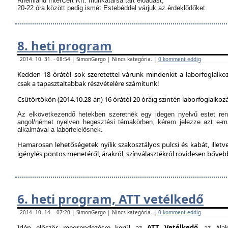
Rheinland InterCert Kft. munkatársa tart előadást,
20-22 óra között pedig ismét Estebéddel várjuk az érdeklődőket.
8. heti program
2014. 10. 31. - 08:54 | SimonGergo | Nincs kategória. |
0 komment eddig
Kedden 18 órától sok szeretettel várunk mindenkit a laborfoglalko
csak a tapasztaltabbak részvételére számítunk!
Csütörtökön (2014.10.28-án) 16 órától 20 óráig szintén laborfoglalkozá
Az elkövetkezendő hetekben szeretnék egy idegen nyelvű estet ren
angol/német nyelven hegesztési témakörben, kérem jelezze azt e-m
alkalmával a laborfelelősnek.
Hamarosan lehetőségetek nyílik szakosztályos pulcsi és kabát, illetve
igénylés pontos menetéről, árakról, színválasztékról rövidesen bőve
6. heti program, ATT vetélkedő
2014. 10. 14. - 07:20 | SimonGergo | Nincs kategória. |
0 komment eddig
Idén először megrendezésre kerül az
ATT Vetélkedő
, az Alak