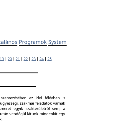
talános
Programok
System
19
|
20
|
21
|
22
|
23
|
24
|
25
 szervezésében az idei félévben is
ügyességi, szakmai feladatok várnak
meret egyik szakterületről sem, a
ő után vendégül látunk mindenkit egy
k.