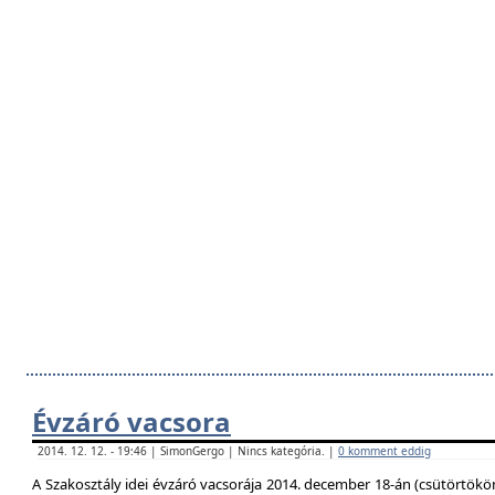
Évzáró vacsora
2014. 12. 12. - 19:46 | SimonGergo | Nincs kategória. |
0 komment eddig
A Szakosztály idei évzáró vacsorája 2014. december 18-án (csütörtökö