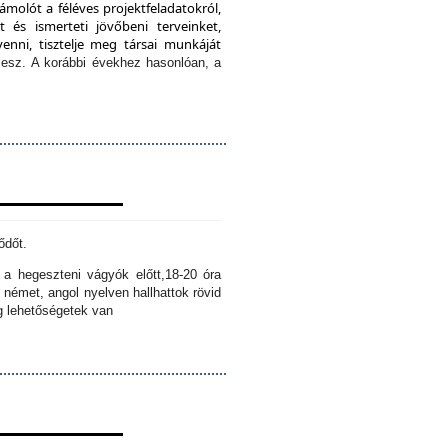
ámolót a féléves projektfeladatokról,
 és ismerteti jövőbeni terveinket,
enni, tisztelje meg társai munkáját
lesz.
A korábbi évekhez hasonlóan, a
ődőt.
k a hegeszteni vágyók előtt,
18-20 óra
 német, angol nyelven hallhattok rövid
ig lehetőségetek van