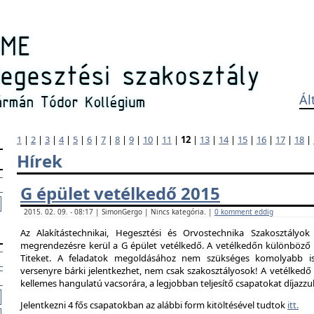
Ál
1
|
2
|
3
|
4
|
5
|
6
|
7
|
8
|
9
|
10
|
11
|
12
|
13
|
14
|
15
|
16
|
17
|
18
|
Hírek
G épület vetélkedő 2015
2015. 02. 09. - 08:17 | SimonGergo | Nincs kategória. |
0 komment eddig
Az Alakítástechnikai, Hegesztési és Orvostechnika Szakosztályok
megrendezésre kerül a G épület vetélkedő. A vetélkedőn különböző 
Titeket. A feladatok megoldásához nem szükséges komolyabb is
versenyre bárki jelentkezhet, nem csak szakosztályosok! A vetélked
kellemes hangulatú vacsorára, a legjobban teljesítő csapatokat díjazzu
Jelentkezni 4 fős csapatokban az alábbi form kitöltésével tudtok
itt.