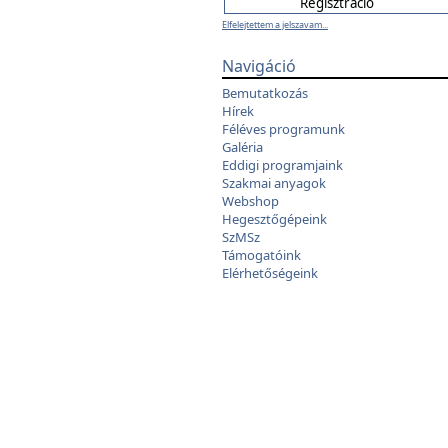
Elfelejtettem a jelszavam...
Navigáció
Bemutatkozás
Hírek
Féléves programunk
Galéria
Eddigi programjaink
Szakmai anyagok
Webshop
Hegesztőgépeink
SzMSz
Támogatóink
Elérhetőségeink