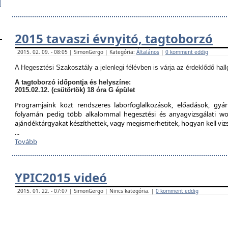
2015 tavaszi évnyitó, tagtoborzó
2015. 02. 09. - 08:05 | SimonGergo | Kategória:
Általános
|
0 komment eddig
A Hegesztési Szakosztály a jelenlegi félévben is várja az érdeklődő hall
A tagtoborzó időpontja és helyszíne:
2015.02.12. (csütörtök) 18 óra G épület
Programjaink közt rendszeres laborfoglalkozások, előadások, gyár
folyamán pedig több alkalommal hegesztési és anyagvizsgálati w
ajándéktárgyakat készíthettek, vagy megismerhetitek, hogyan kell viz
...
Tovább
YPIC2015 videó
2015. 01. 22. - 07:07 | SimonGergo | Nincs kategória. |
0 komment eddig