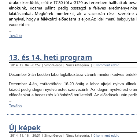
órakor kezdődik, előtte 17:30-tól a G120-as teremben hallhattok besz
elnökünk, Kozma Bálint pedig összegzi a féléves eredményeinket
kilátásainkat. Megkérek mindenkit, aki a vacsorán részt szeretne v
annyival, hogy a félévzáró előadásra is eljön.
Az idei menü babgulyás 
vacsorát mi
...
Tovább
13. és 14. heti program
2014. 12. 04. - 07:52 | SimonGergo | Nincs kategória. |
0 komment eddig
December 2-án kedden laborfoglalkozásra várunk minden kedves érdekl
December 4-én, csütörtökön:
16-20 óráig a labor ajtajai nyitva állna
között pedig idegen nyelvű estet szervezünk. Az idegen nyelvű est orán
előadásokat a hegesztés különböző területeiről. Az előadások után ped
...
Tovább
Új képek
2014. 11. 16. - 20:31 | SimonGergo | Nincs kategória. |
0 komment eddig