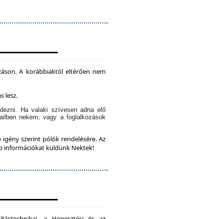
záson. A korábbiaktól eltérően nem
s lesz.
dezni. Ha valaki szívesen adna elő
ailben nekem, vagy a foglalkozások
 igény szerint pólók rendelésére. Az
bb információkat küldünk Nektek!
ítástechnikai, a Hegesztési és az