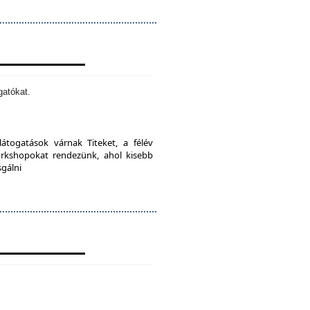
gatókat.
látogatások várnak Titeket, a félév
orkshopokat rendezünk, ahol kisebb
sgálni