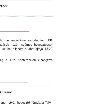
etőek.
erül megrendezésre az idei év TDK
őadások között számos hegesztéssel
 szünet ellenére a labor ajtajai 18-20
edig a TDK Konferencián elhangzott
lkozásra!
isner István hegesztőmérnök, a TÜV