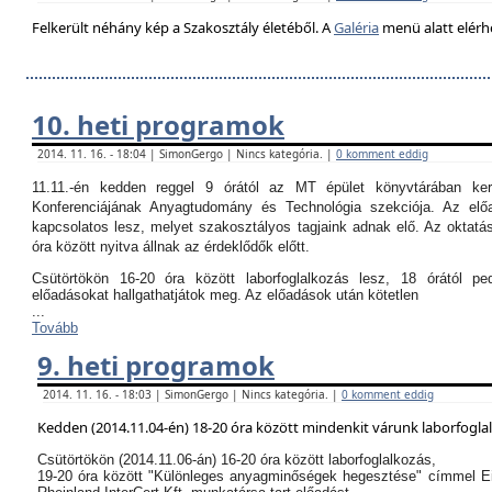
Felkerült néhány kép a Szakosztály életéből. A
Galéria
menü alatt elérh
10. heti programok
2014. 11. 16. - 18:04 | SimonGergo | Nincs kategória. |
0 komment eddig
11.11.-én kedden reggel 9 órától az MT épület könyvtárában k
Konferenciájának Anyagtudomány és Technológia szekciója. Az el
kapcsolatos lesz, melyet szakosztályos tagjaink adnak elő. Az oktatási
óra között nyitva állnak az érdeklődők előtt.
Csütörtökön 16-20 óra között laborfoglalkozás lesz, 18 órától p
előadásokat hallgathatjátok meg. Az előadások után kötetlen
...
Tovább
9. heti programok
2014. 11. 16. - 18:03 | SimonGergo | Nincs kategória. |
0 komment eddig
Kedden (2014.11.04-én) 18-20 óra között mindenkit várunk laborfogla
Csütörtökön (2014.11.06-án) 16-20 óra között laborfoglalkozás,
19-20 óra között "Különleges anyagminőségek hegesztése" címmel E