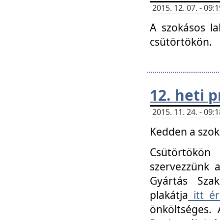
2015. 12. 07. - 09
A szokásos la
csütörtökön.
12. heti
2015. 11. 24. - 09
Kedden a szoká
Csütörtökö
szervezzünk a
Gyártás Szak
plakátja
itt ér
önköltséges. 