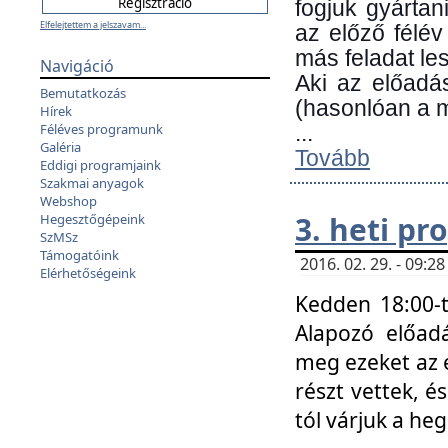
fogjuk gyártan
Elfelejtettem a jelszavam...
az előző félév
más feladat les
Navigáció
Aki az előadá
Bemutatkozás
(hasonlóan a
Hírek
Féléves programunk
...
Galéria
Tovább
Eddigi programjaink
Szakmai anyagok
Webshop
3. heti p
Hegesztőgépeink
SzMSz
Támogatóink
2016. 02. 29. - 09:
Elérhetőségeink
Kedden 18:00-t
Alapozó előad
meg ezeket az 
részt vettek, é
tól várjuk a he