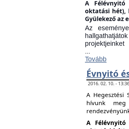
A Félévnyitó 
oktatási hét)
Gyülekező az e
Az eseményen
hallgathatjáto
projektjeinket
...
Tovább
Évnyitó é
2016. 02. 10. - 13
A Hegesztési 
hívunk meg 
rendezvényünk
A Félévnyitó