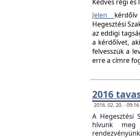
Kedves régi és 
Jelen
kérdőív
Hegesztési Szak
az eddigi tagsá
a kérdőívet, ak
felvesszük a le
erre a címre fo
2016 tavas
2016. 02. 20. - 09:
A Hegesztési S
hívunk meg 
rendezvényünk