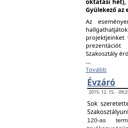
oktatási hét)
Gyülekező az 
Az eseménye
hallgathatjáto
projektjeinket
prezentációt
Szakosztály ér
...
Tovább
Évzáró
2015. 12. 15. - 09
Sok szeretett
Szakosztályun
120-as ter