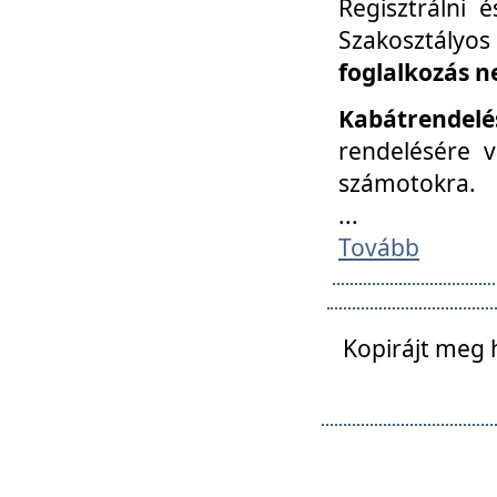
Regisztrálni 
Szakosztályos
foglalkozás n
Kabátrendelé
rendelésére v
számotokra.
...
Tovább
Kopirájt meg 