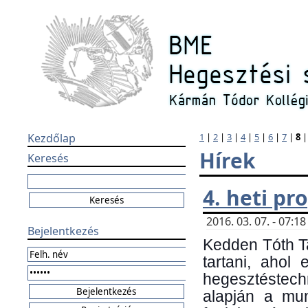
Kezdőlap
1
|
2
|
3
|
4
|
5
|
6
|
7
|
8
Hírek
Keresés
4. heti p
2016. 03. 07. - 07:
Bejelentkezés
Kedden Tóth Ta
tartani, ahol
hegesztéstechn
alapján a mun