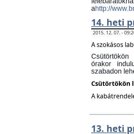
felebará
a
http://www.
14. heti
2015. 12. 07. - 09
A szokásos la
Csütörtökön
órakor indu
szabadon lehe
Csütörtökön 
A kabátrendelé
13. heti