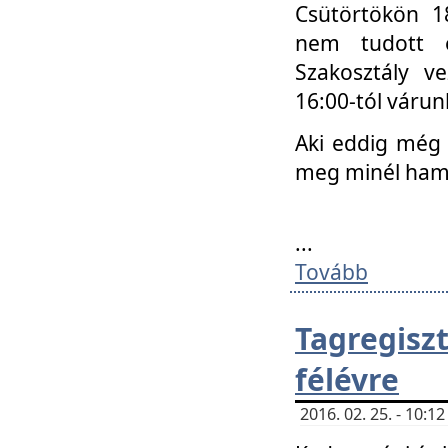
Csütörtökön 18
nem tudott e
Szakosztály v
16:00-tól váru
Aki eddig még 
meg minél ham
...
Tovább
Tagregis
félévre
2016. 02. 25. - 10: