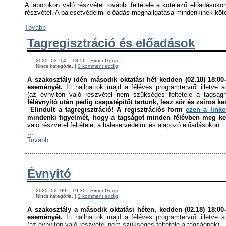
A laborokon való részvétel további feltétele a kötelező előadásokon
részvétel. A balesetvédelmi előadás meghallgatása mindenkinek kötel
...
Tovább
Tagregisztráció és előadások
    2020. 02. 14. - 18:56 | SimonGergo | 

    Nincs kategória. | 
0 komment eddig
A szakosztály idén második oktatási hét kedden (02.18) 18:00-á
eseményét. 
Itt hallhattok majd a féléves programtervről illetve a
(az évnyitón való részvétel nem szükséges feltétele a tagság
félévnyitó után pedig csapatépítőt tartunk, lesz sör és zsíros ke
Elindult a tagregisztráció! A regisztrációs form 
ezen a link
mindenki figyelmét, hogy a tagságot minden félévben meg kell
való részvétel feltétele, a balesetvédelmi és alapozó előadásokon ﻿
...
Tovább
Évnyitó
    2020. 02. 09. - 19:30 | SimonGergo | 

    Nincs kategória. | 
0 komment eddig
A szakosztály a második oktatási héten, kedden (02.18) 18:00-á
eseményét. 
Itt hallhattok majd a féléves programtervről illetve a
(az évnyitón való részvétel nem szükséges feltétele a tagságnak)