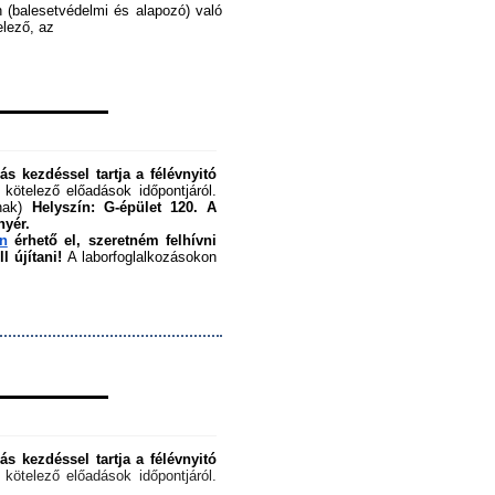
 (balesetvédelmi és alapozó) való 
ező, az ﻿
s kezdéssel tartja a félévnyitó 
 kötelező előadások időpontjáról. 
nak) 
Helyszín: G-épület 120.
A 
nyér.
en
 érhető el, szeretném felhívni 
 újítani!
 A laborfoglalkozásokon 
s kezdéssel tartja a félévnyitó 
 kötelező előadások időpontjáról. 