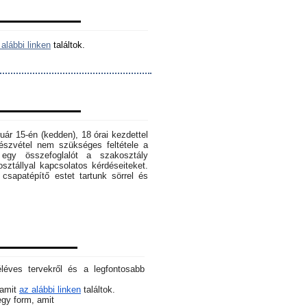
alábbi linken
találtok.
ruár 15-én (kedden), 18 órai kezdettel
szvétel nem szükséges feltétele a
egy összefoglalót a szakosztály
osztállyal kapcsolatos kérdéseiteket.
sapatépítő estet tartunk sörrel és
éléves tervekről és a legfontosabb
 amit
az alábbi linken
találtok.
 egy form, amit