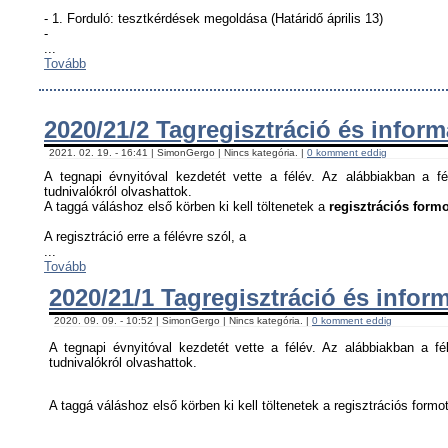
- 1. Forduló: tesztkérdések megoldása (Határidő április 13)
-
...
Tovább
2020/21/2 Tagregisztráció és infor
2021. 02. 19. - 16:41 | SimonGergo | Nincs kategória. |
0 komment eddig
A tegnapi évnyitóval kezdetét vette a félév. Az alábbiakban a fé
tudnivalókról olvashattok.
A taggá váláshoz első körben ki kell töltenetek a
regisztrációs formo
A regisztráció erre a félévre szól, a
...
Tovább
2020/21/1 Tagregisztráció és infor
2020. 09. 09. - 10:52 | SimonGergo | Nincs kategória. |
0 komment eddig
A tegnapi évnyitóval kezdetét vette a félév. Az alábbiakban a fél
tudnivalókról olvashattok.
A taggá váláshoz első körben ki kell töltenetek a regisztrációs formot