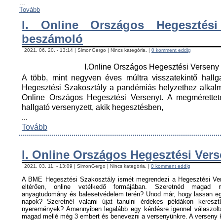
...
Tovább
I. Online Országos Hegesztési
beszámoló
2021. 06. 20. - 13:14 | SimonGergo | Nincs kategória. |
0 komment eddig
I.Online Országos Hegesztési Versen
A több, mint negyven éves múltra visszatekintő hall
Hegesztési Szakosztály a pandémiás helyzethez alkal
Online Országos Hegesztési Versenyt. A megmérettet
hallgató versenyzett, akik hegesztésben,
...
Tovább
I. Online Országos Hegesztési Ver
2021. 03. 11. - 13:09 | SimonGergo | Nincs kategória. |
0 komment eddig
A BME Hegesztési Szakosztály ismét megrendezi a Hegesztési Ver
eltérően, online vetélkedő formájában. Szeretnéd magad me
anyagtudomány és balesetvédelem terén? Unod már, hogy lassan egy
napok? Szeretnél valami újat tanulni érdekes példákon keresz
nyeremények? Amennyiben legalább egy kérdésre igennel válaszoltá
magad mellé még 3 embert és benevezni a versenyünkre. A verseny ké