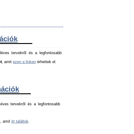
mációk
léves tervekről és a legfontosabb
t
, amit
ezen a linken
érhettek el.
mációk
éves tervekről és a legfontosabb 
, amit 
itt találtok
.