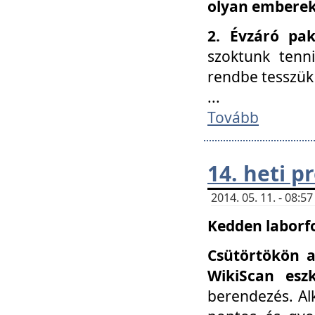
olyan embereke
2. Évzáró pa
szoktunk tenn
rendbe tesszü
...
Tovább
14. heti 
2014. 05. 11. - 08:
Kedden laborfo
Csütörtökön a
WikiScan eszk
berendezés. Al