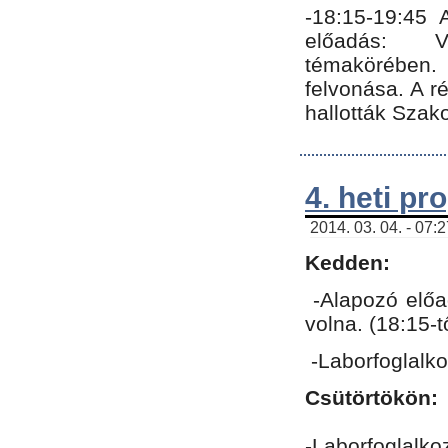
-18:15-19:45
előadás: Vo
témakörében.
felvonása. A 
hallották Szako
4. heti p
2014. 03. 04. - 07:
Kedden:
-Alapozó előa
volna. (18:15-
-Laborfoglalk
Csütörtökön:
-Laborfoglalko