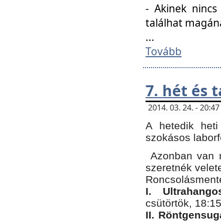
- Akinek nincs
találhat magán
...
Tovább
7. hét és 
2014. 03. 24. - 20:
A hetedik heti
szokásos labor
Azonban van n
szeretnék velet
Roncsolásmente
I. Ultrahang
csütörtök, 18:15
II. Röntgensug