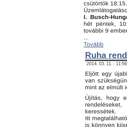
csütörtök 18:15
Üzemlátogatáso
I. Busch-Hung
hét péntek, 10
további 9 embe
...
Tovább
Ruha rend
2014. 03. 11. - 11:5
Eljött egy úja
van szükségünk
mint az elmúlt
Újítás, hogy e
rendelések
keressétek.
Itt megtalálhat
is könnyen kii