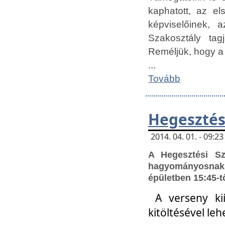
kaphatott, az e
képviselőinek,
Szakosztály tag
Reméljük, hogy a
...
Tovább
Hegesztés
2014. 04. 01. - 09:
A Hegesztési S
hagyományosnak 
épületben 15:45-t
A verseny ki
kitöltésével leh