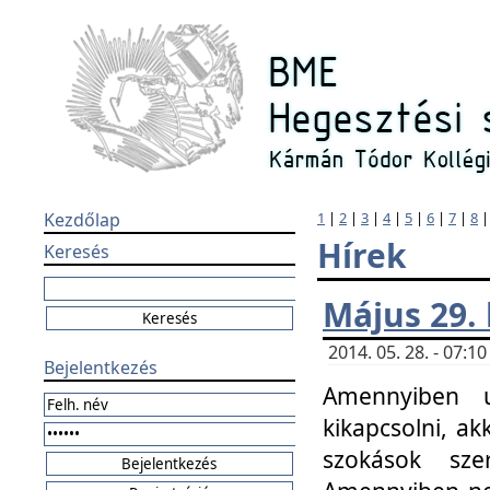
Kezdőlap
1
|
2
|
3
|
4
|
5
|
6
|
7
|
8
Hírek
Keresés
Május 29.
2014. 05. 28. - 07:
Bejelentkezés
Amennyiben u
kikapcsolni, ak
szokások sze