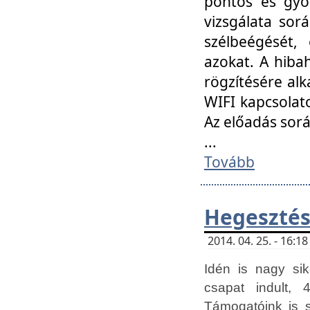
pontos és gyor
vizsgálata so
szélbeégését, 
azokat. A hibah
rögzítésére alk
WIFI kapcsolat
Az előadás sor
...
Tovább
Hegesztés
2014. 04. 25. - 16:
Idén is nagy sik
csapat indult, 
Támogatóink is 