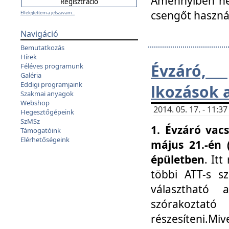
Amennyiben nem
csengőt haszná
Elfelejtettem a jelszavam...
Navigáció
Bemutatkozás
Hírek
Évzáró, 
Féléves programunk
Galéria
Eddigi programjaink
lkozások 
Szakmai anyagok
Webshop
2014. 05. 17. - 11:
Hegesztőgépeink
SzMSz
1. Évzáró vac
Támogatóink
Elérhetőségeink
május 21.-én 
épületben
. It
többi ATT-s sz
választható 
szórakoztató
részesíteni.Miv