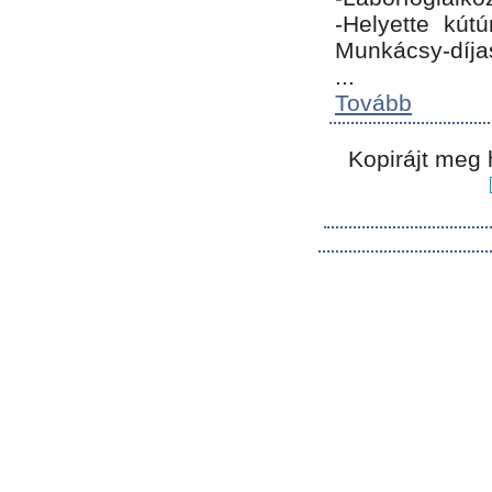
-Helyette kút
Munkácsy-díja
...
Tovább
Kopirájt meg 