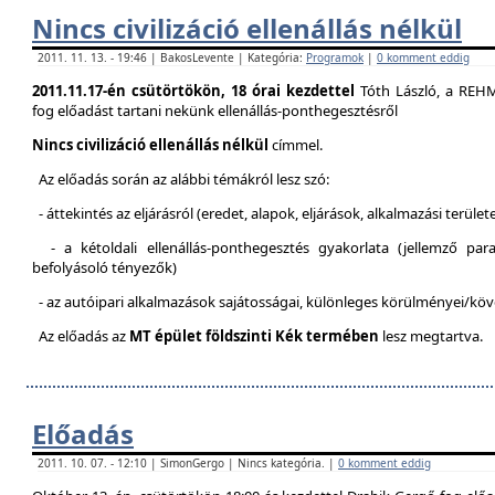
Nincs civilizáció ellenállás nélkül
2011. 11. 13. - 19:46 | BakosLevente | Kategória:
Programok
|
0 komment eddig
2011.11.17-én csütörtökön, 18 órai kezdettel
Tóth László, a REH
fog előadást tartani nekünk ellenállás-ponthegesztésről
Nincs civilizáció ellenállás nélkül
címmel.
Az előadás során az alábbi témákról lesz szó:
- áttekintés az eljárásról (eredet, alapok, eljárások, alkalmazási terület
- a kétoldali ellenállás-ponthegesztés gyakorlata (jellemző pa
befolyásoló tényezők)
- az autóipari alkalmazások sajátosságai, különleges körülményei/kö
Az előadás az
MT épület földszinti Kék termében
lesz megtartva.
Előadás
2011. 10. 07. - 12:10 | SimonGergo | Nincs kategória. |
0 komment eddig