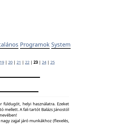
talános
Programok
System
19
|
20
|
21
|
22
|
23
|
24
|
25
 füldugót, helyi használatra. Ezeket
ó mellett. A fali tartót Balázs Jánostól
y nevében!
nagy zajjal járó munkákhoz (flexelés,