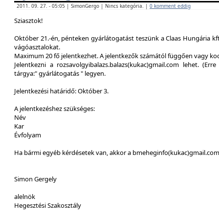
2011. 09. 27. - 05:05 | SimonGergo | Nincs kategória. |
0 komment eddig
Sziasztok!
Október 21.-én, pénteken gyárlátogatást teszünk a Claas Hungária kft
vágóasztalokat.
Maximum 20 fő jelentkezhet. A jelentkezők számától függően vagy ko
Jelentkezni a rozsavolgyibalazs.balazs(kukac)gmail.com lehet. (Erre 
tárgya:" gyárlátogatás " legyen.
Jelentkezési határidő: Október 3.
A jelentkezéshez szükséges:
Név
Kar
Évfolyam
Ha bármi egyéb kérdésetek van, akkor a bmeheginfo(kukac)gmail.com -
Simon Gergely
alelnök
Hegesztési Szakosztály