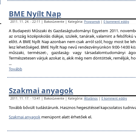
BME Nyílt Nap
2011. 11. 24. - 22:11 | BakosLevente | Kategória:
Programok
|
0 komment eddig
A Budapesti Műszaki és Gazdaságtudományi Egyetem 2011. november 
az ország középiskolás diákjai, szüleik, tanáraik, valamint a felsőfok
előtt. A BME Nyílt Nap azonban nem csak arról szól, hogy most be lehe
lesz lehetőséged. BME Nyílt Nap nevű rendezvényünkön 9:00-14:00 közö
műszaki, természet-, gazdaság- vagy társadalomtudományi ágon
Természetesen várjuk azokat is, akik még nem döntöttek, reméljük, h
...
Tovább
Szakmai anyagok
2011. 11. 17. - 13:41 | BakosLevente | Kategória:
Általános
|
0 komment eddig
Tovább bővült tudástárunk. Hasznos hegesztéssel kapcsolatos tudniv
Szakmai anyagok
menüpont alatt érhetőek el.