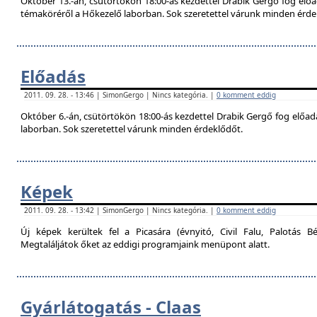
Október 13.-án, csütörtökön 18:00-ás kezdettel Drabik Gergő fog előa
témaköréről a Hőkezelő laborban. Sok szeretettel várunk minden érde
Előadás
2011. 09. 28. - 13:46 | SimonGergo | Nincs kategória. |
0 komment eddig
Október 6.-án, csütörtökön 18:00-ás kezdettel Drabik Gergő fog előadás
laborban. Sok szeretettel várunk minden érdeklődőt.
Képek
2011. 09. 28. - 13:42 | SimonGergo | Nincs kategória. |
0 komment eddig
Új képek kerültek fel a Picasára (évnyitó, Civil Falu, Palotás Bé
Megtaláljátok őket az eddigi programjaink menüpont alatt.
Gyárlátogatás - Claas