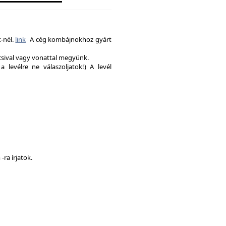
-nél.
link
A cég kombájnokhoz gyárt
csival vagy vonattal megyünk.
a levélre ne válaszoljatok!) A levél
ra írjatok.