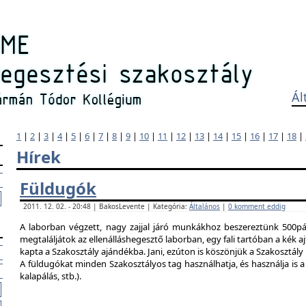
Ál
1
|
2
|
3
|
4
|
5
|
6
|
7
|
8
|
9
|
10
|
11
|
12
|
13
|
14
|
15
|
16
|
17
|
18
|
Hírek
Füldugók
2011. 12. 02. - 20:48 | BakosLevente | Kategória:
Általános
|
0 komment eddig
A laborban végzett, nagy zajjal járó munkákhoz beszereztünk 500pár
megtaláljátok az ellenálláshegesztő laborban, egy fali tartóban a kék ajt
kapta a Szakosztály ajándékba. Jani, ezúton is köszönjük a Szakosztál
A füldugókat minden Szakosztályos tag használhatja, és használja is a 
kalapálás, stb.).