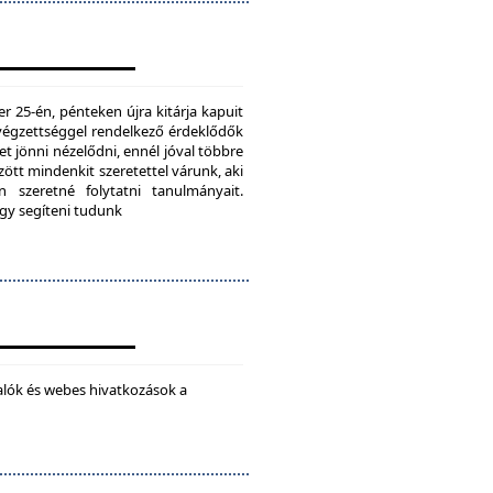
25-én, pénteken újra kitárja kapuit
ú végzettséggel rendelkező érdeklődők
t jönni nézelődni, ennél jóval többre
tt mindenkit szeretettel várunk, aki
 szeretné folytatni tanulmányait.
ogy segíteni tudunk
alók és webes hivatkozások a