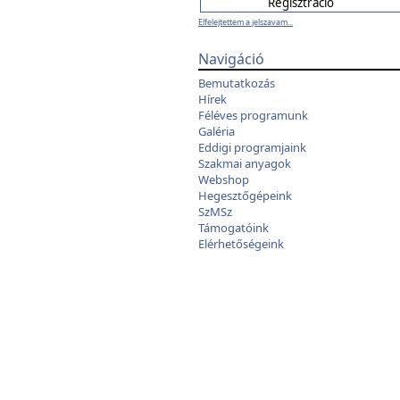
Elfelejtettem a jelszavam...
Navigáció
Bemutatkozás
Hírek
Féléves programunk
Galéria
Eddigi programjaink
Szakmai anyagok
Webshop
Hegesztőgépeink
SzMSz
Támogatóink
Elérhetőségeink