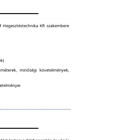
M Hegesztéstechnika Kft szakembere
ek)
raméterek, minőségi követelmények,
vetelményei