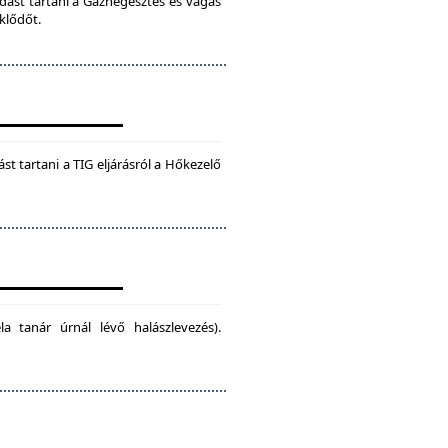
dást tartani a Gázhegesztés és vágás
klődőt.
t tartani a TIG eljárásról a Hőkezelő
la tanár úrnál lévő halászlevezés).