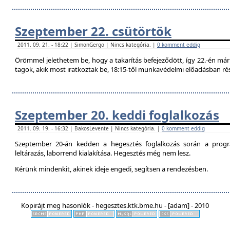
Szeptember 22. csütörtök
2011. 09. 21. - 18:22 | SimonGergo | Nincs kategória. |
0 komment eddig
Örömmel jelethetem be, hogy a takarítás befejeződött, így 22.-én már 
tagok, akik most iratkoztak be, 18:15-től munkavédelmi előadásban ré
Szeptember 20. keddi foglalkozás
2011. 09. 19. - 16:32 | BakosLevente | Nincs kategória. |
0 komment eddig
Szeptember 20-án kedden a hegesztés foglalkozás során a progr
leltárazás, laborrend kialakítása. Hegesztés még nem lesz.
Kérünk mindenkit, akinek ideje engedi, segítsen a rendezésben.
Kopirájt meg hasonlók - hegesztes.ktk.bme.hu - [adam] - 2010