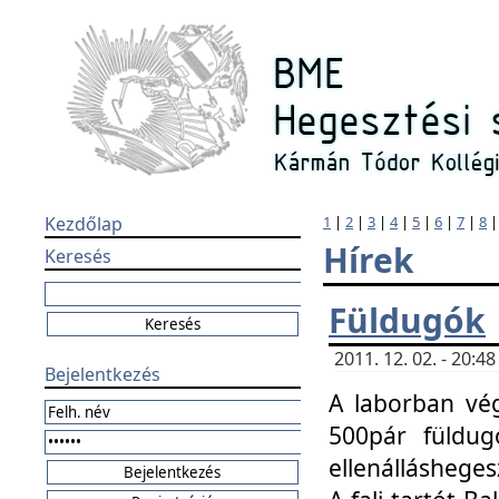
Kezdőlap
1
|
2
|
3
|
4
|
5
|
6
|
7
|
8
Hírek
Keresés
Füldugók
2011. 12. 02. - 20:
Bejelentkezés
A laborban vég
500pár füldugó
ellenállásheges