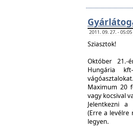
Gyárlátoga
2011. 09. 27. - 05:
Sziasztok!
Október 21.-é
Hungária kf
vágóasztalokat
Maximum 20 fő
vagy kocsival 
Jelentkezni a 
(Erre a levélre 
legyen.