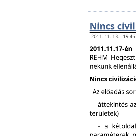
Nincs civi
2011. 11. 13. - 19:
2011.11.17-én
REHM Hegeszté
nekünk ellenál
Nincs civilizác
Az előadás sorá
- áttekintés az
területek)
- a kétoldali 
paraméterek, m