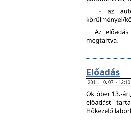
- az autóipa
körülményei/k
Az előadás
megtartva.
Előadás
2011. 10. 07. - 12:
Október 13.-án,
előadást tar
Hőkezelő labor