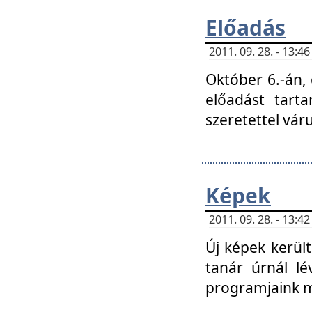
Előadás
2011. 09. 28. - 13:
Október 6.-án,
előadást tart
szeretettel vá
Képek
2011. 09. 28. - 13:
Új képek kerülte
tanár úrnál lé
programjaink m