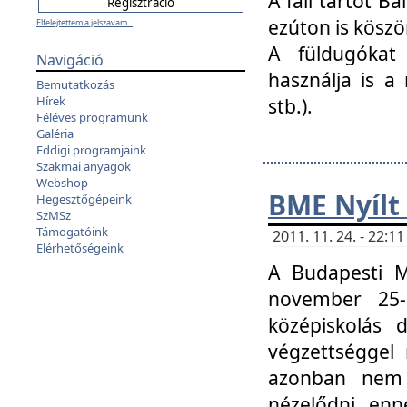
A fali tartót B
ezúton is köszö
Elfelejtettem a jelszavam...
A füldugókat
Navigáció
használja is a 
Bemutatkozás
Hírek
stb.).
Féléves programunk
Galéria
Eddigi programjaink
Szakmai anyagok
Webshop
BME Nyílt
Hegesztőgépeink
SzMSz
Támogatóink
2011. 11. 24. - 22:
Elérhetőségeink
A Budapesti 
november 25-
középiskolás d
végzettséggel
azonban nem 
nézelődni, enn