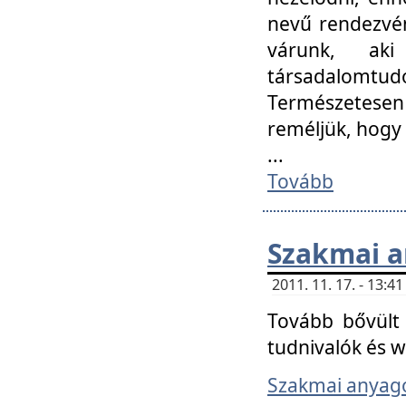
nevű rendezvén
várunk, aki
társadalomtud
Természetesen
reméljük, hogy
...
Tovább
Szakmai 
2011. 11. 17. - 13:
Tovább bővült 
tudnivalók és 
Szakmai anyag