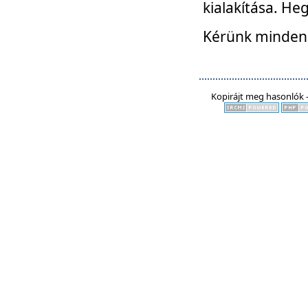
kialakítása. He
Kérünk mindenki
Kopirájt meg hasonlók -