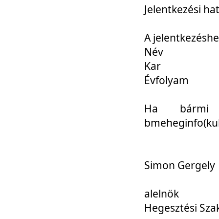
Jelentkezési ha
A jelentkezéshe
Név
Kar
Évfolyam
Ha bármi 
bmeheginfo(kuk
Simon Gergely
alelnök
Hegesztési Sza