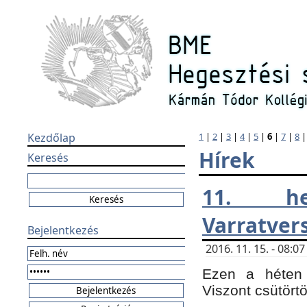
Kezdőlap
1
|
2
|
3
|
4
|
5
|
6
|
7
|
8
Hírek
Keresés
11. h
Varratver
Bejelentkezés
2016. 11. 15. - 08:
Ezen a héten 
Viszont csütört