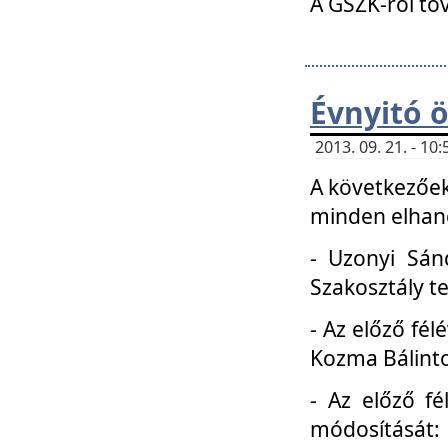
A GSZK-ról to
Évnyitó 
2013. 09. 21. - 1
A következőek
minden elhang
- Uzonyi Sánd
Szakosztály t
- Az előző fél
Kozma Bálinto
- Az előző f
módosítását: