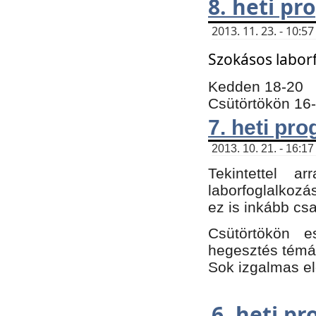
8. heti p
2013. 11. 23. - 10:
Szokásos labor
Kedden 18-20
Csütörtökön 16
7. heti pr
2013. 10. 21. - 16:17
Tekintettel 
laborfoglalkozá
ez is inkább csa
Csütörtökön e
hegesztés témáb
Sok izgalmas el
6. heti p