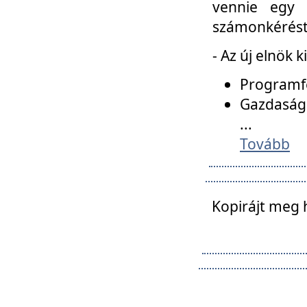
vennie egy 
számonkérést t
- Az új elnök 
Programfe
Gazdasági
...
Tovább
Kopirájt meg 