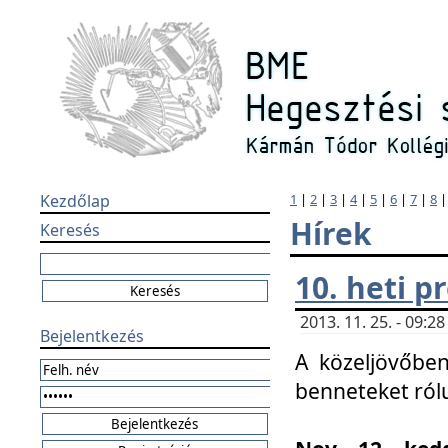
Kezdőlap
1
|
2
|
3
|
4
|
5
|
6
|
7
|
8
Hírek
Keresés
10. heti 
2013. 11. 25. - 09:
Bejelentkezés
A közeljövőben
benneteket ról