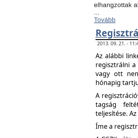
elhangzottak a
...
Tovább
Regisztrá
2013. 09. 21. - 1
Az alábbi lin
regisztrálni a
vagy ott nem
hónapig tartju
A regisztráció
tagság felt
teljesítése. A
Íme a regisztr