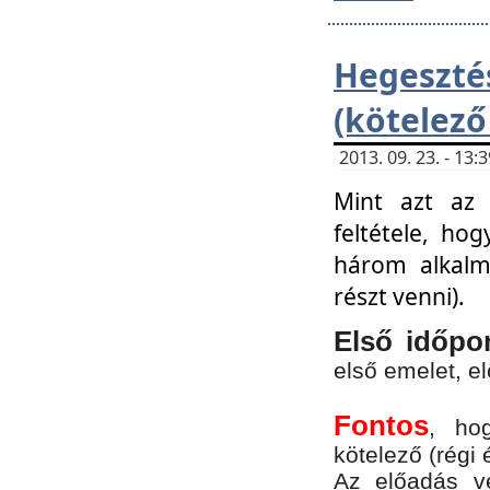
Hegesz
(kötelező
2013. 09. 23. - 13
Mint azt az 
feltétele, ho
három alkalm
részt venni).
Első időpo
első emelet, e
Fontos
, ho
kötelező (régi 
Az előadás vé