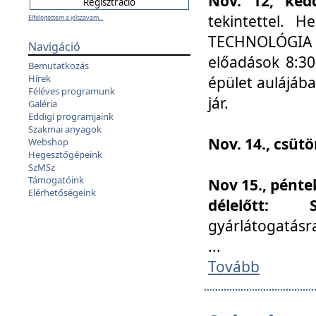
Nov. 12, kedd
tekintettel. 
Elfelejtettem a jelszavam...
TECHNOLÓGIA s
Navigáció
előadások 8:30
Bemutatkozás
Hírek
épület aulájába
Féléves programunk
jár.
Galéria
Eddigi programjaink
Szakmai anyagok
Nov. 14., csüt
Webshop
Hegesztőgépeink
SzMSz
Támogatóink
Nov 15., pénte
Elérhetőségeink
délelőtt:
gyárlátogatásr
...
Tovább