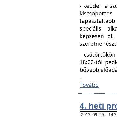
- kedden a szo
kiscsoportos
tapasztaltab
speciális a
képzésen pl.
szeretne részt
- csütörtökön
18:00-tól ped
bővebb előadá
...
Tovább
4. heti p
2013. 09. 29. - 14