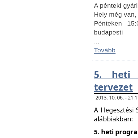
A pénteki gyár
Hely még van, 
Pénteken 15:
budapesti
...
Tovább
5. heti
tervezet
2013. 10. 06. - 21
A Hegesztési 
alábbiakban:
5. heti prog