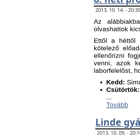
2013. 10. 14. - 20
Az alábbiakb
olvashattok kic
Ettől a héttől
kötelező előa
ellenőrizni fo
venni, azok k
laborfelelőst, h
K
edd:
Sima
Csütörtök:
...
Tovább
Linde gyá
2013. 10. 09. - 20