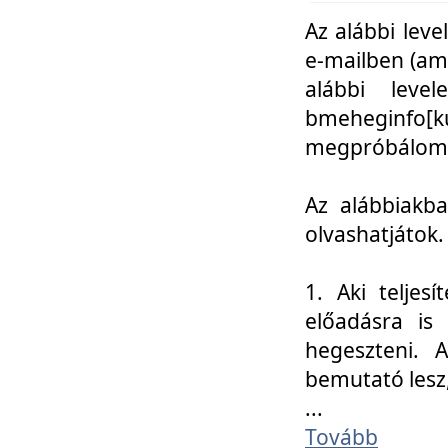
Az alábbi leve
e-mailben (am
alábbi leve
bmeheginfo[k
megpróbálom k
Az alábbiakba
olvashatjátok.
1. Aki teljes
előadásra is
hegeszteni. 
bemutató lesz
...
Tovább