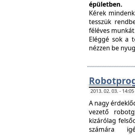
épületben.
Kérek mindenki
tesszük rendbe
féléves munkát
Eléggé sok a te
nézzen be nyu
Robotprog
2013. 02. 03. - 14:
A nagy érdeklőd
vezető robotg
kizárólag felső
számára ig