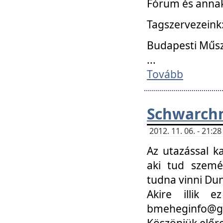
Fórum és annak
Tagszervezeink
Budapesti Műs
...
Tovább
Schwarchm
2012. 11. 06. - 21:
Az utazással k
aki tud szemé
tudna vinni Du
Akire illik 
bmeheginfo@gma
Köszönjük előre