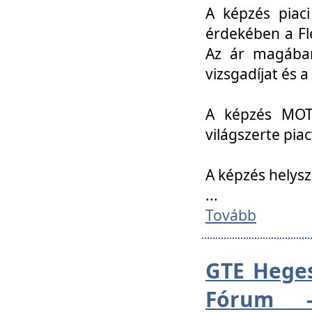
A képzés piac
érdekében a Fl
Az ár magában 
vizsgadíjat és a
A képzés MOT
világszerte pia
A képzés helys
...
Tovább
GTE Heges
Fórum -