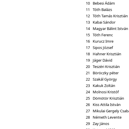
10
Bebesi Ádám
11
Tóth Balázs
12
Tóth Tamás Krisztián
13
Kabai Sándor
14
Magyar Bálint István
15
Tóth Ferenc
16
Kurucz Imre
17
Sipos József
18
Hahner Krisztián
19
Jáger Dávid
20
Teszéri Krisztián
21
Böröczky péter
22
Szakál György
23
Kakuk Zoltán
24
Molnosi Kristóf
25
Dömötör Krisztián
26
Kiss Attila István
27
Mikulai Gergely Csab
28
Németh Levente
29
Zay János