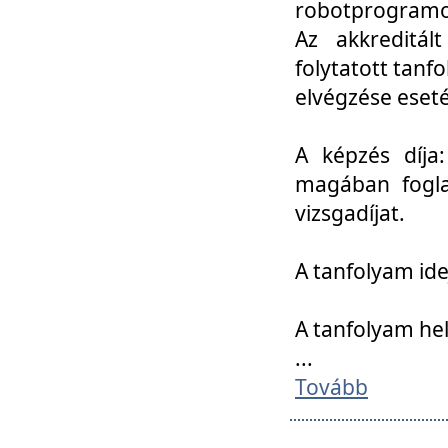
robotprogramoz
Az akkreditál
folytatott tan
elvégzése eset
A képzés díja
magában foglal
vizsgadíjat.
A tanfolyam ide
A tanfolyam he
...
Tovább