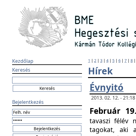
Kezdőlap
1
|
2
|
3
|
4
|
5
|
6
|
7
|
8
Hírek
Keresés
Évnyitó
2013. 02. 12. - 21:
Bejelentkezés
Február 19
tavaszi félév
tagokat, aki 