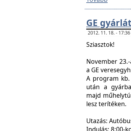
GE gyárlá
2012. 11. 18. - 17:
Sziasztok!
November 23.-á
a GE veresegyh
A program kb. 
után a gyárba
majd műhelytúr
lesz terítéken.
Utazás: Autóbu
Indulás: 8:00-k