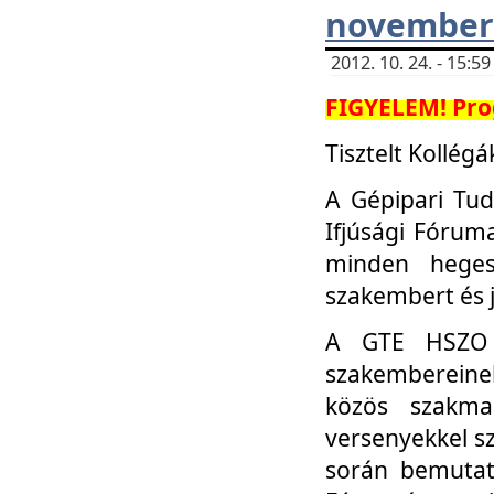
november 
2012. 10. 24. - 15:
FIGYELEM! Pro
Tisztelt Kollégá
A Gépipari Tu
Ifjúsági Fóru
minden heges
szakembert és 
A GTE HSZO I
szakembereinek
közös szakmai
versenyekkel sz
során bemutatk