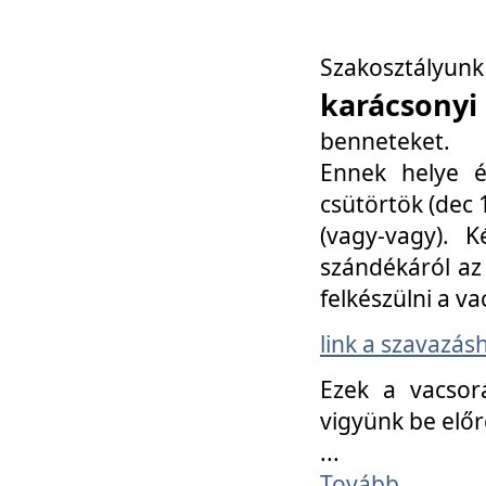
Szakosztály
karácsonyi
benneteket.
Ennek helye é
csütörtök (dec 1
(vagy-vagy). K
szándékáról az 
felkészülni a va
link a szavazás
Ezek a vacsor
vigyünk be előr
...
Tovább