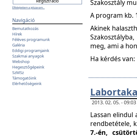
Szakosztály mu
Elfelejtettem a jelszavam...
A program kb. 1 
Navigáció
Akinek halaszth
Bemutatkozás
Hírek
Szakosztályba,
Féléves programunk
meg, ami a hon
Galéria
Eddigi programjaink
Szakmai anyagok
Ha kérdés van:
Webshop
Hegesztőgépeink
SzMSz
Támogatóink
Elérhetőségeink
Labortaka
2013. 02. 05. - 09:
Lassan elindul a
rendbetétele, k
7.-én, csütör