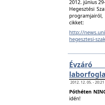
2012. június 2
Hegesztési Sza
programjairól,
cikket:
http://news.un
hegesztesi-szak
Évzáró 
laborfogl
2012. 12. 05. - 20:
Póthéten NIN
idén!