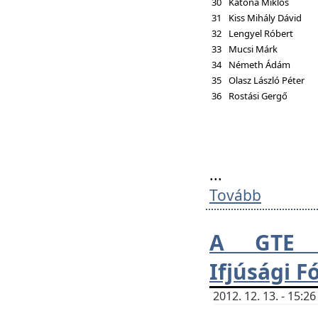
30
Katona Miklós
31
Kiss Mihály Dávid
32
Lengyel Róbert
33
Mucsi Márk
34
Németh Ádám
35
Olasz László Péter
36
Rostási Gergő
...
Tovább
A GTE H
Ifjúsági 
2012. 12. 13. - 15: