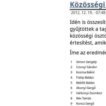
Közösségi
2012. 12. 19. - 07:
Idén is összesí
gyűjtöttek a ta
közösségi ösztö
értesítést, amik
Íme az eredmé
1
Simon Gergely
2
Uzonyi Sándor
3
Kozma Bálint
4
Fülöp Balázs
5
Bebők Balázs
6
Abonyi Gergő
7
Várkonyi Zsombor
8
Rév Tamás
9
Koncz Gergő