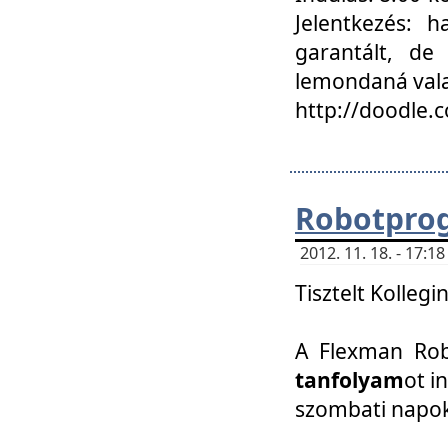
Jelentkezés: h
garantált, de
lemondaná vala
http://doodle.
Robotpro
2012. 11. 18. - 17:
Tisztelt Kollegi
A Flexman Robo
tanfolyam
ot i
szombati napo