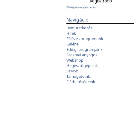
Elfelejtettem a jelszavam...
Navigáció
Bemutatkozás
Hírek
Féléves programunk
Galéria
Eddigi programjaink
Szakmai anyagok
Webshop
Hegesztőgépeink
SzMSz
Támogatóink
Elérhetőségeink