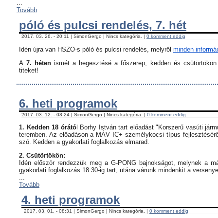
...
Tovább
póló és pulcsi rendelés, 7. hét
2017. 03. 26. - 20:11 | SimonGergo | Nincs kategória. |
0 komment eddig
Idén újra van HSZO-s póló és pulcsi rendelés, melyről
minden informáci
A
7. héten
ismét a hegesztésé a főszerep, kedden és csütörtökön i
titeket!
6. heti programok
2017. 03. 12. - 08:24 | SimonGergo | Nincs kategória. |
0 komment eddig
1. Kedden 18 órátó
l Borhy István tart előadást "Korszerű vasúti já
teremben. Az előadáson a MÁV IC+ személykocsi típus fejlesztésérő
szó. Kedden a gyakorlati foglalkozás elmarad.
2. Csütörtökön:
Idén először rendezzük meg a G-PONG bajnokságot, melynek a máso
gyakorlati foglalkozás 18:30-ig tart, utána várunk mindenkit a verseny
...
Tovább
4. heti programok
2017. 03. 01. - 08:31 | SimonGergo | Nincs kategória. |
0 komment eddig