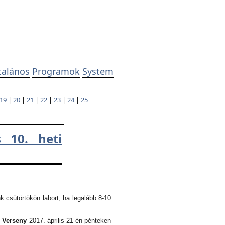
talános
Programok
System
19
|
20
|
21
|
22
|
23
|
24
|
25
 10. heti
k csütörtökön labort, ha legalább 8-10
i Verseny
2017. április 21-én pénteken