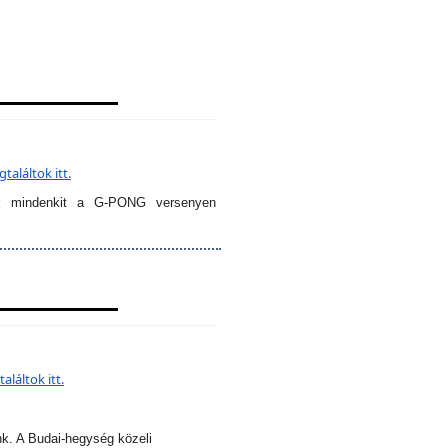
aláltok itt.
k mindenkit a G-PONG versenyen
láltok itt.
nk. A Budai-hegység közeli