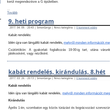
kerül megrendezésre a G épületben.
...
Tovább
9. heti program
2017. 04. 09. - 20:43 | SimonGergo | Nincs kategória. |
0 komment eddig
Kabát rendelés:
Idén újra van lángálló kabát rendelés,
melyről
minden információt megt
Csütörtökön:
A
gyakorlati foglalkozás 19:00-ig tart
, utána várun
játékosként, vagy nézőként.
kabát rendelés, kirándulás, 8.hét
2017. 03. 26. - 20:13 | SimonGergo | Nincs kategória. |
0 komment eddig
Kabát rendelés
minden információt megta
Idén újra van lángálló kabát rendelés,
melyről
Kirándulás
Április 1-én, szombaton egy közös túrázást és bográcsozást szervezü