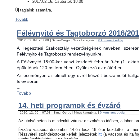
2017.02.16. Csütörtök 18:00
Új tagjaink számára,
...
Tovább
Félévnyitó és Tagtoborzó 2016/201
2017. 02. 04. - 07:00 | SimonGergo | Nincs kategória. |
0 komment eddig
A Hegesztési Szakosztály vezetőségének nevében, szerete
Félévnyitó és Tagtoborzó rendezvényünkre.
A Félévnyitó 18:00-kor veszi kezdetét február 9-én (1. okta
épületének 120-as termében. Gyülekező az előtérben.
Az eseményen az elmúlt egy évről készült beszámolót hallgat
félév során
...
Tovább
14. heti programok és évzáró
2016. 12. 05. - 07:03 | SimonGergo | Nincs kategória. |
0 komment eddig
Az utolsó héten is mindenkit várunk a szokásos időben, a labor is
Évzáró vacsora december 14-én lesz 18 órai kezdettel, a menü 
Részvételi szándékotokat kérlek jelezzétek
itt
(a vacsora és italfo
eredményhirdetése is az évzárón.