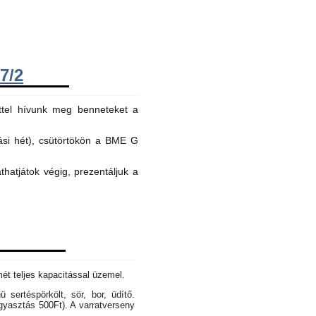
7/2
ttel hívunk meg benneteket a
tási hét), csütörtökön a BME G
hatjátok végig, prezentáljuk a
mét teljes kapacitással üzemel.
sertéspörkölt, sör, bor, üdítő.
gyasztás 500Ft). A varratverseny