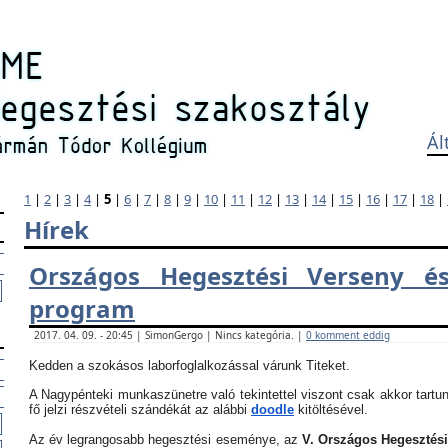
Ál
1
|
2
|
3
|
4
|
5
|
6
|
7
|
8
|
9
|
10
|
11
|
12
|
13
|
14
|
15
|
16
|
17
|
18
|
Hírek
Országos Hegesztési Verseny és
program
2017. 04. 09. - 20:45 | SimonGergo | Nincs kategória. |
0 komment eddig
Kedden a szokásos laborfoglalkozással várunk Titeket.
A Nagypénteki munkaszünetre való tekintettel viszont csak akkor tartun
fő jelzi részvételi szándékát az alábbi
doodle
kitöltésével.
Az év legrangosabb hegesztési eseménye, az
V. Országos Hegesztés