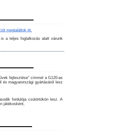
ót megtaláltok itt.
s a teljes foglalkozás alatt várunk
rművek fejlesztése" címmel a G120-as
l és magyarországi gyártásáról lesz
dik fordulója csütörtökön lesz. A
en játékosként,