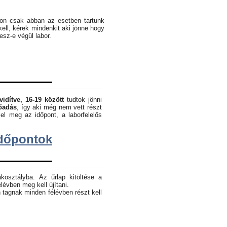
pon csak abban az esetben tartunk
kell, kérek mindenkit aki jönne hogy
lesz-e végül labor.
vidítve, 16-19 között
tudtok jönni
lőadás
, így aki még nem vett részt
el meg az időpont, a laborfelelős
dőpontok
akosztályba. Az űrlap kitöltése a
lévben meg kell újítani.
 tagnak minden félévben részt kell