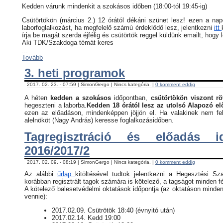
Kedden várunk mindenkit a szokásos időben (18:00-tól 19:45-ig)
Csütörtökön (március 2.) 12 órától dékáni szünet lesz! ezen a na
laborfoglalkozást, ha megfelelő számú érdeklődő lesz, jelentkezni
itt
írja be magát szerda éjfélig és csütörtök reggel küldünk emailt, hogy 
Aki TDK/Szakdoga témát keres
...
Tovább
3. heti programok
2017. 02. 23. - 07:59 | SimonGergo | Nincs kategória. |
0 komment eddig
A héten
kedden a szokásos
időpontban,
csütörtökön viszont rö
hegeszteni a laborba.
Kedden 18 órától lesz az utolsó Alapozó e
ezen az előadáson, mindenképpen jöjjön el. Ha valakinek nem fel
alelnököt (Nagy András) keresse foglalkozásidőben.
Tagregisztráció és előadás i
2016/2017/2
2017. 02. 09. - 08:19 | SimonGergo | Nincs kategória. |
0 komment eddig
Az alábbi
űrlap
kitöltésével tudtok jelentkezni a Hegesztési Sz
korábban regisztrált tagok számára is kötelező, a tagságot minden fé
​A kötelező balesetvédelmi oktatások időpontja (az oktatáson minden
vennie):
​2017.02.09. Csütrötök 18:40 (évnyitó után)
2017.02.14. Kedd 19:00