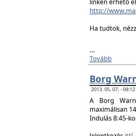
linken érhető el
http://www.mac
Ha tudtok, nézz
...
Tovább
Borg Warn
2013. 05. 07. - 08:
A Borg Warne
maximálisan 14 
Indulás 8:45-ko
Jelentkezés
itt!