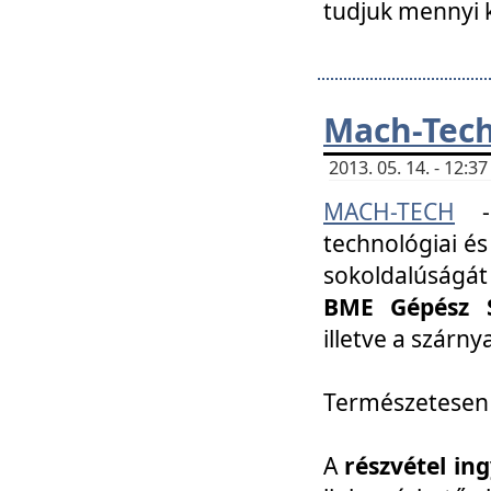
tudjuk mennyi k
Mach-Tech 
2013. 05. 14. - 12:
MACH-TECH
technológiai és
sokoldalúságát
BME Gépész S
illetve a szárn
Természetesen
A
részvétel in