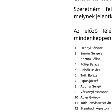
Szeretném fel
melynek jelent
Az előző fél
mindenképpen a
1
Uzonyi Sándor
2
Simon Gergely
3
Kozma Bálint
4
Fülöp Balázs
5
Bebők Balázs
6
Tóth Balázs
7
Sípos józsef
8
Abonyi Gergő
9
Várkonyi Zsombor
10
Adler György
11
Tóth Tamás Krisztián
12
Steinbach Ágoston