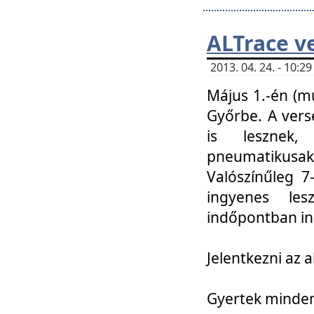
ALTrace v
2013. 04. 24. - 10:
Május 1.-én (m
Győrbe. A vers
is lesznek
pneumatikusak
Valószínűleg 7
ingyenes lesz
indőpontban in
Jelentkezni az a
Gyertek mindenk