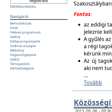
Szakosztályban
Elfelejtettem a jelszavam...
Fontos
:
Navigáció
az eddigi 
Bemutatkozás
Hírek
jeleznie ke
Féléves programunk
Galéria
A gyűlés az
Eddigi programjaink
a régi tago
Szakmai anyagok
Webshop
kérünk min
Hegesztőgépeink
SzMSz
Az új tago
Támogatóink
aki nem tud
Elérhetőségeink
...
Tovább
Közösségi
2013. 09. 08. - 09: