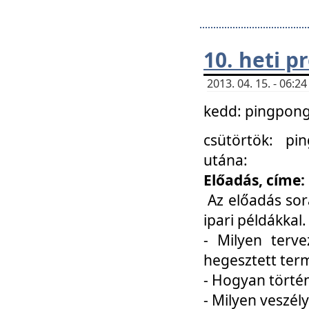
10. heti 
2013. 04. 15. - 06:
kedd: pingpong 
csütörtök: pi
utána:
Előadás, címe:
Az előadás sor
ipari példákkal
- Milyen terve
hegesztett ter
- Hogyan törté
- Milyen veszély