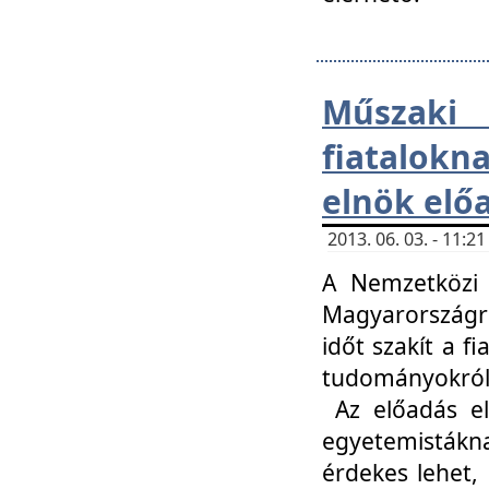
Műsza
fiatalokn
elnök elő
2013. 06. 03. - 11:
A Nemzetközi 
Magyarországr
időt szakít a f
tudományokról 
Az előadás el
egyetemisták
érdekes lehet,