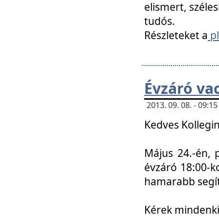
elismert, széle
tudós.
Részleteket a
pl
Évzáró va
2013. 09. 08. - 09:
Kedves Kollegin
Május 24.-én, 
évzáró 18:00-ko
hamarabb segít
Kérek mindenkit