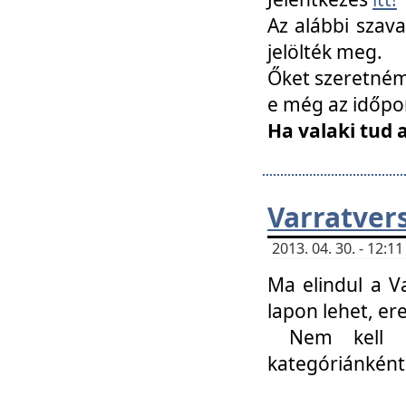
Az alábbi szav
jelölték meg.
Őket szeretném 
e még az időpo
Ha valaki tud 
Varratver
2013. 04. 30. - 12:
Ma elindul a V
lapon lehet, er
Nem kell mi
kategóriánként 