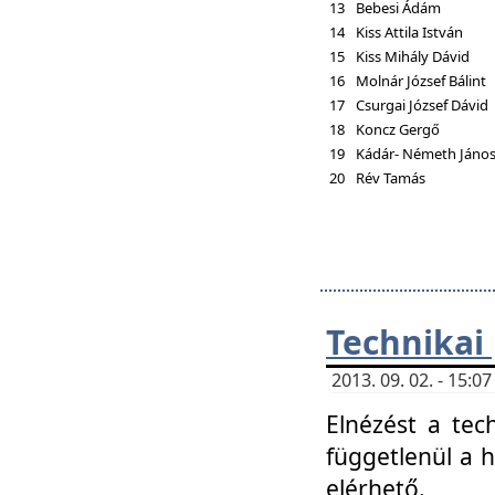
13
Bebesi Ádám
14
Kiss Attila István
15
Kiss Mihály Dávid
16
Molnár József Bálint
17
Csurgai József Dávid
18
Koncz Gergő
19
Kádár- Németh Jáno
20
Rév Tamás
Technikai
2013. 09. 02. - 15:
Elnézést a tec
függetlenül a 
elérhető.