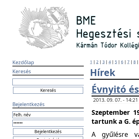
Kezdőlap
1
|
2
|
3
|
4
|
5
|
6
|
7
|
8
Hírek
Keresés
Évnyitó és
2013. 09. 07. - 14:
Bejelentkezés
Szeptember 19
tartunk a G. é
A gyűlésre v