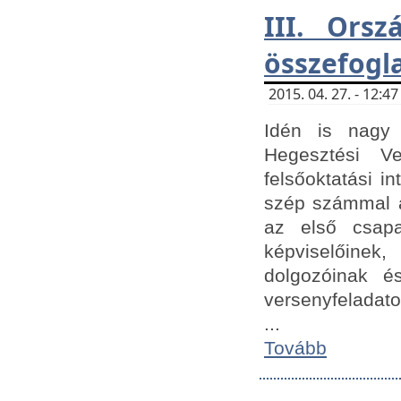
III. Orsz
összefogl
2015. 04. 27. - 12:
Idén is nagy 
Hegesztési Ve
felsőoktatási 
szép számmal a
az első csap
képviselőine
dolgozóinak é
versenyfeladato
...
Tovább