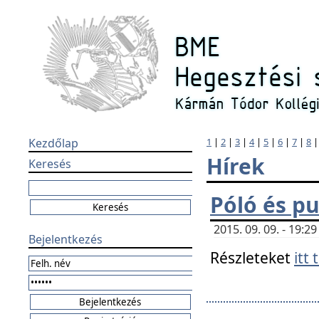
Kezdőlap
1
|
2
|
3
|
4
|
5
|
6
|
7
|
8
Hírek
Keresés
Póló és pu
2015. 09. 09. - 19:
Bejelentkezés
Részleteket
itt 