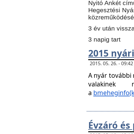
Nyitó Ankét cím
Hegesztési Nyá
közreműködésé
3 év után vissz
3 napig tart
2015 nyári
2015. 05. 26. - 09:
A nyár további
valakinek
a
bmeheginfo(k
Évzáró és