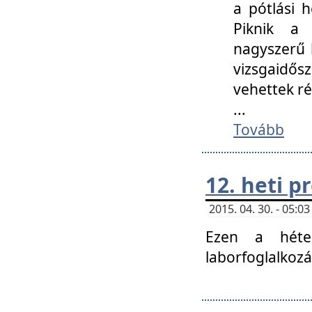
a pótlási h
Piknik a 
nagyszerű 
vizsgaidő
vehettek ré
...
Tovább
12. heti 
2015. 04. 30. - 05:
Ezen a héte
laborfoglalkozá