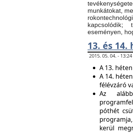
tevékenységet
munkátokat, me
rokontechnoló
kapcsolódik;
eseményen, hogy
13. és 14.
2015. 05. 04. - 13:
A 13. héten
A 14. héten
félévzáró v
Az alább
programfel
póthét csü
programja,
kerül meg