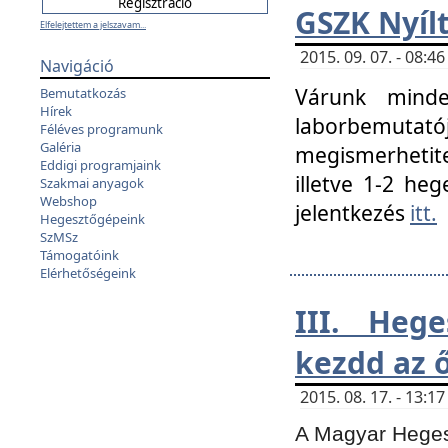
GSZK Nyíl
Elfelejtettem a jelszavam...
2015. 09. 07. - 08:
Navigáció
Várunk minde
Bemutatkozás
Hírek
laborbemutató
Féléves programunk
Galéria
megismerhetite
Eddigi programjaink
illetve 1-2 heg
Szakmai anyagok
Webshop
jelentkezés
itt.
Hegesztőgépeink
SzMSz
Támogatóink
Elérhetőségeink
III. Heg
kezdd az ő
2015. 08. 17. - 13:
A Magyar Hegesz