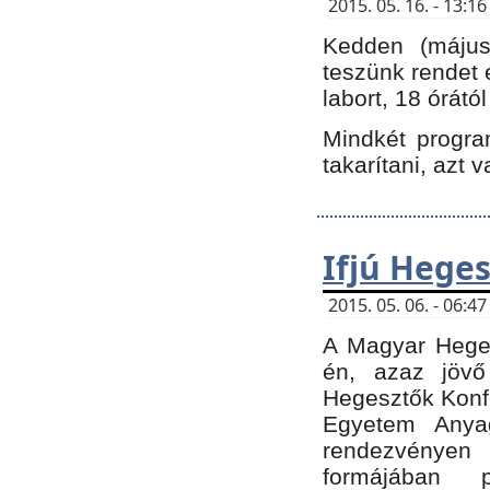
2015. 05. 16. - 13:
Kedden (május 
teszünk rendet 
labort, 18 órátó
Mindkét program
takarítani, azt 
Ifjú Hege
2015. 05. 06. - 06:
A Magyar Heges
én, azaz jövő
Hegesztők Konfe
Egyetem Anyag
rendezvén
formájában 