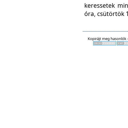
keressetek min
óra, csütörtök 
Kopirájt meg hasonlók -