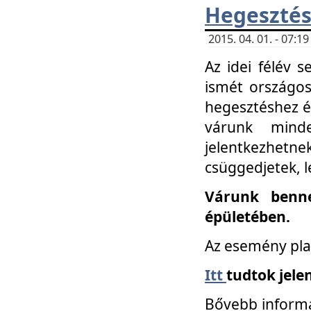
Hegesztés
2015. 04. 01. - 07:
Az idei félév 
ismét országos
hegesztéshez é
várunk mind
jelentkezhe
csüggedjetek, l
Várunk benne
épületében.
Az esemény pla
Itt
tudtok jele
Bővebb informá