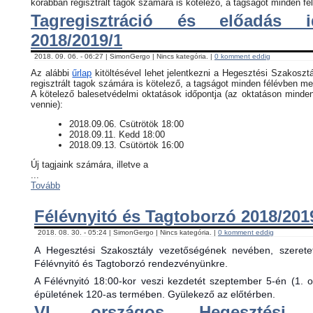
korábban regisztrált tagok számára is kötelező, a tagságot minden fél
Tagregisztráció és előadás i
2018/2019/1
2018. 09. 06. - 06:27 | SimonGergo | Nincs kategória. |
0 komment eddig
Az alábbi
űrlap
kitöltésével lehet jelentkezni a Hegesztési Szakosztá
regisztrált tagok számára is kötelező, a tagságot minden félévben meg
​A kötelező balesetvédelmi oktatások időpontja (az oktatáson minde
vennie):
​2018.09.06. Csütrötök 18:00
2018.09.11. Kedd 18:00
2018.09.13. Csütörtök 16:00
Új tagjaink számára, illetve a
...
Tovább
Félévnyitó és Tagtoborzó 2018/201
2018. 08. 30. - 05:24 | SimonGergo | Nincs kategória. |
0 komment eddig
A Hegesztési Szakosztály vezetőségének nevében, szerete
Félévnyitó és Tagtoborzó rendezvényünkre.
A Félévnyitó 18:00-kor veszi kezdetét szeptember 5-én (1. 
épületének 120-as termében. Gyülekező az előtérben.
VI. országos Hegesztési 