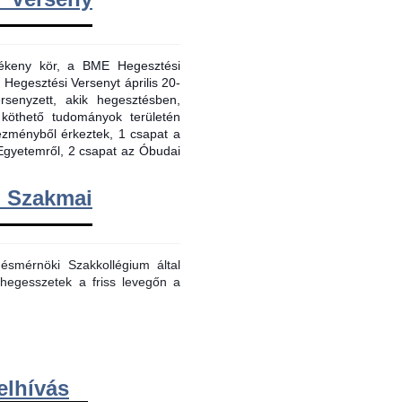
evékeny kör, a BME Hegesztési
 Hegesztési Versenyt április 20-
senyzett, akik hegesztésben,
 köthető tudományok területén
tézményből érkeztek, 1 csapat a
Egyetemről, 2 csapat az Óbudai
m Szakmai
smérnöki Szakkollégium által
hegesszetek a friss levegőn a
elhívás