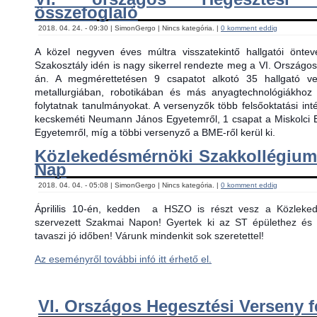
összefoglaló
2018. 04. 24. - 09:30 | SimonGergo | Nincs kategória. |
0 komment eddig
A közel negyven éves múltra visszatekintő hallgatói önt
Szakosztály idén is nagy sikerrel rendezte meg a VI. Országos
án. A megmérettetésen 9 csapatot alkotó 35 hallgató ver
metallurgiában, robotikában és más anyagtechnológiákhoz
folytatnak tanulmányokat. A versenyzők több felsőoktatási in
kecskeméti Neumann János Egyetemről, 1 csapat a Miskolci 
Egyetemről, míg a többi versenyző a BME-ről kerül ki.
Közlekedésmérnöki Szakkollégiu
Nap
2018. 04. 04. - 05:08 | SimonGergo | Nincs kategória. |
0 komment eddig
Áprililis 10-én, kedden
a HSZO is részt vesz a Közlekedé
szervezett Szakmai Napon! Gyertek ki az ST épülethez és 
tavaszi jó időben! Várunk mindenkit sok szeretettel!
Az eseményről további infó itt érhető el.
VI. Országos Hegesztési Verseny f