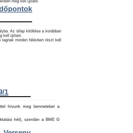
évben meg kell újítani.
dőpontok
lyba. Az űrlap kitöltése a korábban
 kell újítani.
n tagnak minden félévben részt kell
9/1
ttel hívunk meg benneteket a
oktatási hét), szerdán a BME G
Verseny