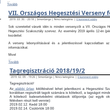
...
Tovább
VII. Országos Hegesztési Verseny f
2019. 03. 30. - 20:18 | SimonGergo | Nincs kategória. |
0 komment eddig
Sok szeretettel várunk idén is minden versenyzőt a VII. Országos 
Hegesztési Szakosztály szervez. Az esemény 2019 április 12-én (pé
kezdettel.
A verseny lebonyolításával és a jelentkezéssel kapcsolatban 
információkat.
Mivel
...
Tovább
Tagregisztráció 2018/19/2
2019. 02. 09. - 19:26 | SimonGergo | Nincs kategória. |
0 komment eddig
Tagregisztráció!
Az
alábbi űrlap
kitöltésével lehet jelentkezni a Hegesztési Sz
korábban regisztrált tagok számára is kötelező, a tagságot minde
​A kötelező balesetvédelmi oktatások időpontja (az egyik 
félévben részt kell vennie):
​2019.02.12. Kedd 18:00
2019.02.14. Csütörtök 18:00