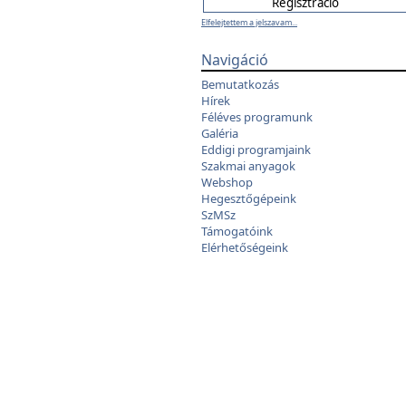
Elfelejtettem a jelszavam...
Navigáció
Bemutatkozás
Hírek
Féléves programunk
Galéria
Eddigi programjaink
Szakmai anyagok
Webshop
Hegesztőgépeink
SzMSz
Támogatóink
Elérhetőségeink