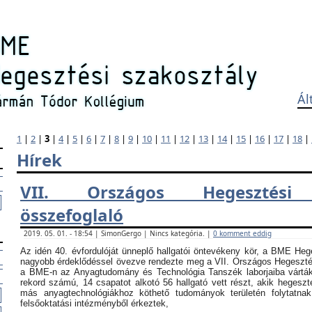
Ál
1
|
2
|
3
|
4
|
5
|
6
|
7
|
8
|
9
|
10
|
11
|
12
|
13
|
14
|
15
|
16
|
17
|
18
|
Hírek
VII. Országos Hegesztési
összefoglaló
2019. 05. 01. - 18:54 | SimonGergo | Nincs kategória. |
0 komment eddig
Az idén 40. évfordulóját ünneplő hallgatói öntevékeny kör, a BME Heg
nagyobb érdeklődéssel övezve rendezte meg a VII. Országos Hegesztési
a BME-n az Anyagtudomány és Technológia Tanszék laborjaiba vártá
rekord számú, 14 csapatot alkotó 56 hallgató vett részt, akik hegeszt
más anyagtechnológiákhoz köthető tudományok területén folytatna
felsőoktatási intézményből érkeztek,