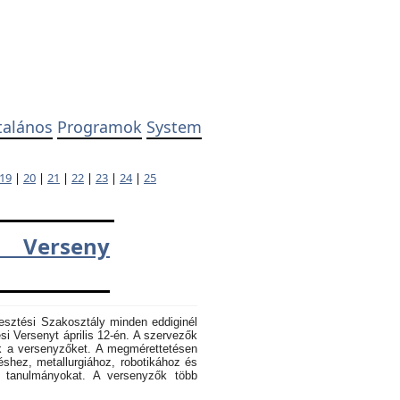
talános
Programok
System
19
|
20
|
21
|
22
|
23
|
24
|
25
 Verseny
esztési Szakosztály minden eddiginél
 Versenyt április 12-én. A szervezők
k a versenyzőket. A megmérettetésen
éshez, metallurgiához, robotikához és
k tanulmányokat. A versenyzők több