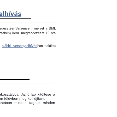
elhívás
Hegesztési Versenyen, melyet a BME
nteken) kerül megrendezésre 15 órai
az
alábbi versenyfelhívás
ban találtok
akosztályba. Az űrlap kitöltése a
n félévben meg kell újítani.
oktatáson minden tagnak minden