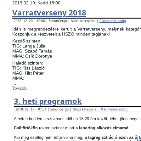
2019.02.19. Kedd 18:00
Varratverseny 2018
2018. 12. 20. - 10:06 | SimonGergo | Nincs kategória. |
0 komment eddig
Idén is megrendezésre került a Varratverseny, melynek kategóri
Köszönjük a részvételt a HSZO minden tagjának!
Kezdő szinten:
TIG: Langa Júlia
MAG: Szabó Tamás
MMA: Csík Dorottya
Haladó szinten:
TIG: Kiss László
MAG: Hirt Péter
MMA:
...
Tovább
3. heti programok
2018. 09. 17. - 07:34 | SimonGergo | Nincs kategória. |
0 komment eddig
A héten kedden a szokásos időben 18-20 óra között lehet jönni heges
Csütörtökön
rektori szünet miatt
a laborfoglalkozás elmarad!
Aki még esetleg nem tette volna meg,
a tagregisztráció ezen az
űrl