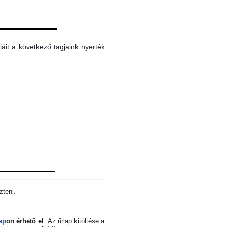
áit a következő tagjaink nyerték.
zteni.
ap
on érhető el
.
Az űrlap kitöltése a