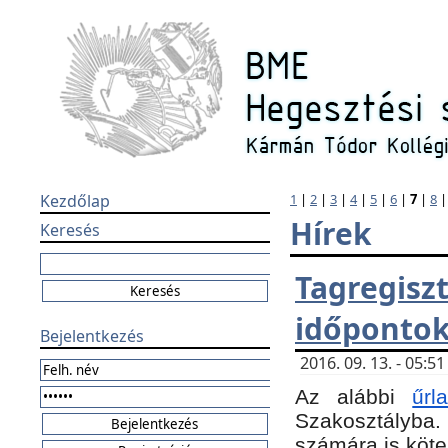
Kezdőlap
1
|
2
|
3
|
4
|
5
|
6
|
7
|
8
Hírek
Keresés
Tagregi
időponto
Bejelentkezés
2016. 09. 13. - 05:
Az alábbi
űr
Szakosztályba.
számára is köte