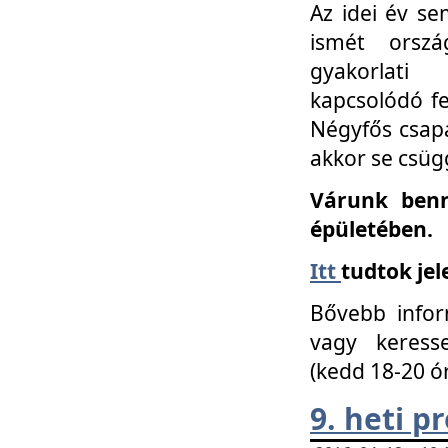
Az idei év se
ismét orszá
gyakorlati
kapcsolódó f
Négyfős csap
akkor se csüg
Várunk benn
épületében.
Itt
tudtok jel
Bővebb infor
vagy keress
(kedd 18-20 ó
9. heti 