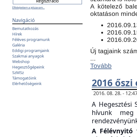
​A kötelező bal
Elfelejtettem a jelszavam...
oktatáson minde
Navigáció
​2016.09.
Bemutatkozás
2016.09.1
Hírek
2016.09.2
Féléves programunk
Galéria
Új tagjaink szám
Eddigi programjaink
Szakmai anyagok
...
Webshop
Tovább
Hegesztőgépeink
SzMSz
Támogatóink
2016 őszi
Elérhetőségeink
2016. 08. 28. - 12
A Hegesztési 
hívunk meg 
rendezvényünk
A Félévnyitó 