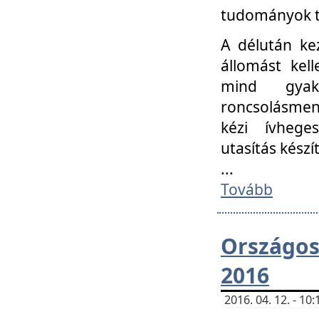
tudományok t
A délután ke
állomást kell
mind gyako
roncsolásmen
kézi ívheges
utasítás készít
...
Tovább
Országo
2016
2016. 04. 12. - 1