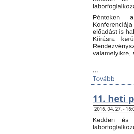
laborfoglalkoz
Pénteken 
Konferenciá
előadást is h
Kiírásra ke
Rendezvénysze
valamelyikre, 
...
Tovább
11. heti
2016. 04. 27. - 1
Kedden és c
laborfoglalkoz