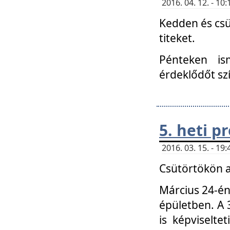
2016. 04. 12. - 1
Kedden és csü
titeket.
Pénteken is
érdeklődőt sz
5. heti 
2016. 03. 15. - 1
Csütörtökön a
Március 24-én
épületben. A 
is képviselte