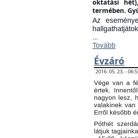
oktatási hét
termében. Gyü
Az eseménye
hallgathatjáto
...
Tovább
Évzáró
2016. 05. 23. - 06
Vége van a fé
értek. Innent
nagyon lesz, 
valakinek van
Erről később é
Póthét szerdá
látjuk tagjaink