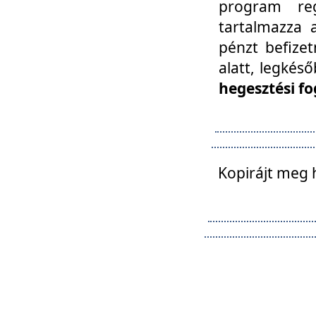
program reg
tartalmazza a
pénzt befizet
alatt, legkés
hegesztési fo
Kopirájt meg 