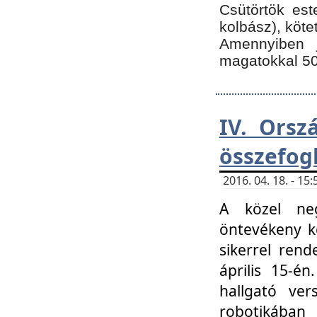
Csütörtök est
kolbász), köte
Amennyiben 
magatokkal 50
IV. Orsz
összefog
2016. 04. 18. - 1
A közel neg
öntevékeny k
sikerrel ren
április 15-é
hallgató ver
robotikába