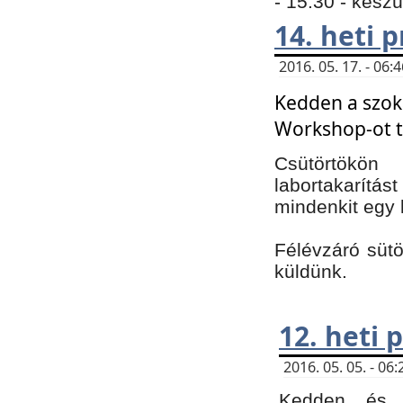
- 15:30 - kész
14. heti
2016. 05. 17. - 06
Kedden a szoká
Workshop-ot t
Csütörtökön
labortakarítást
mindenkit egy 
Félévzáró sütö
küldünk.
12. heti
2016. 05. 05. - 0
Kedden és c