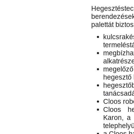
Hegesztés
berendezések 
palettát bizto
kulcsr
termelés
megbízh
alkatrésze
megelőző
hegesztő 
hegesztő
tanácsad
Cloos rob
Cloos he
Karon, a 
telephely
a Cloos h