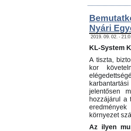
Bemutatk
Nyári Egy
2019. 09. 02. - 21:
KL-System Kf
A tiszta, bi
kor követe
elégedettség
karbantartás
jelentősen m
hozzájárul a
eredmények e
környezet sz
Az ilyen mu