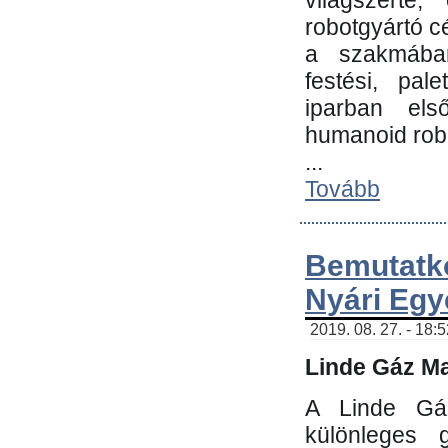
világszerte
robotgyártó c
a szakmában:
festési, pale
iparban els
humanoid robo
...
Tovább
Bemutatk
Nyári Egy
2019. 08. 27. - 18:
Linde Gáz Ma
A Linde Gáz
különleges 