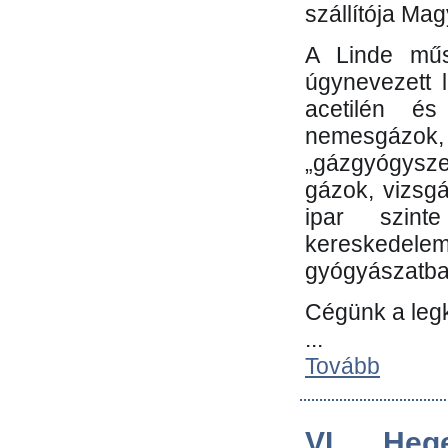
szállítója Ma
A Linde műs
úgynevezett 
acetilén és
nemesgáz
„gázgyógysze
gázok, vizsg
ipar szin
kereskedele
gyógyászatb
Cégünk a leg
...
Tovább
VI. Heg