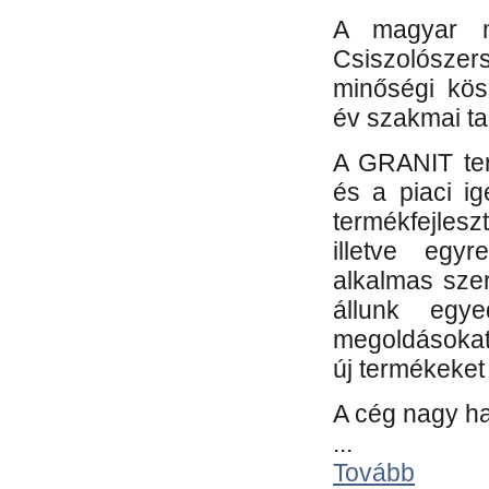
A magyar m
Csiszolósze
minőségi kös
év szakmai tap
A GRANIT ter
és a piaci i
termékfejles
illetve egy
alkalmas sze
állunk egye
megoldásokat
új termékeket 
A cég nagy ha
...
Tovább