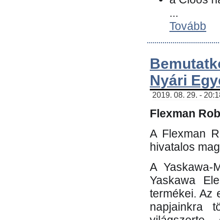
...
Tovább
Bemutatk
Nyári Egy
2019. 08. 29. - 20:
Flexman Robo
A Flexman Ro
hivatalos mag
A Yaskawa-Mo
Yaskawa Elec
termékei. Az e
napjainkra t