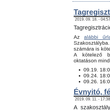
Tagregiszt
2019. 09. 18. - 04:5
Tagregisztráci
Az
alábbi űrl
Szakosztályba.
számára is köte
​A kötelező b
oktatáson minde
09.19. 18:0
09.24. 18:0
09.26. 16:0
Évnyitó, f
2019. 09. 11. - 17:3
A szakosztál