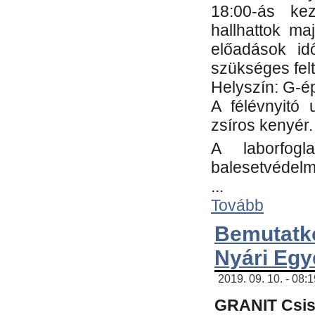
18:00-ás kez
hallhattok ma
előadások id
szükséges fel
Helyszín: G-ép
A félévnyitó 
zsíros kenyér.
A laborfogl
balesetvédelm
...
Tovább
Bemutatk
Nyári Egy
2019. 09. 10. - 08:
GRANIT Csis