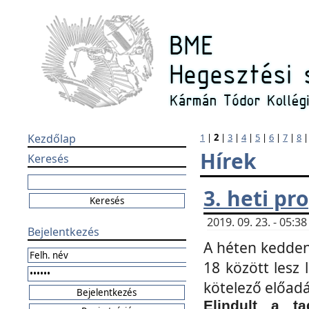
Kezdőlap
1
|
2
|
3
|
4
|
5
|
6
|
7
|
8
Hírek
Keresés
3. heti p
2019. 09. 23. - 05:
Bejelentkezés
A héten kedden
18 között lesz 
kötelező előad
Elindult a ta