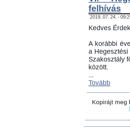
felhívás
2019. 07. 24. - 09:
Kedves Érdek
A korábbi év
a Hegesztési
Szakosztály 
között.
...
Tovább
Kopirájt meg 