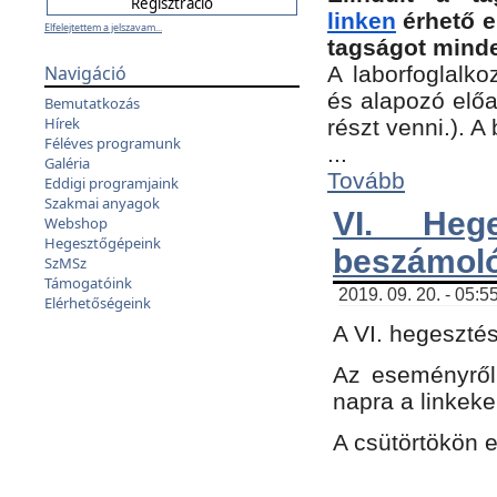
linken
érhető e
Elfelejtettem a jelszavam...
tagságot minde
Navigáció
A laborfoglalko
és alapozó előa
Bemutatkozás
Hírek
részt venni.). 
Féléves programunk
...
Galéria
Tovább
Eddigi programjaink
Szakmai anyagok
VI. Heg
Webshop
Hegesztőgépeink
beszámol
SzMSz
Támogatóink
2019. 09. 20. - 05:5
Elérhetőségeink
A VI. hegeszté
Az eseményről
napra a linkeke
A csütörtökön 