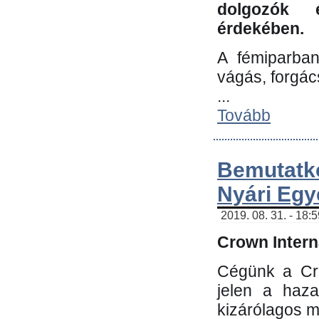
dolgozók 
érdekében.
A fémiparba
vágás, forgác
...
Tovább
Bemutatk
Nyári Egy
2019. 08. 31. - 18:
Crown Interna
Cégünk a Cro
jelen a haz
kizárólagos m