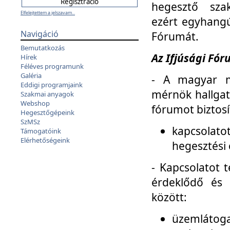
hegesztő sza
Elfelejtettem a jelszavam...
ezért egyhangú
Navigáció
Fórumát.
Bemutatkozás
Az Ifjúsági Fóru
Hírek
Féléves programunk
Galéria
- A magyar m
Eddigi programjaink
mérnök hallgat
Szakmai anyagok
Webshop
fórumot biztosí
Hegesztőgépeink
SzMSz
kapcsolat
Támogatóink
Elérhetőségeink
hegesztési 
- Kapcsolatot t
érdeklődő és 
között:
üzemlátoga