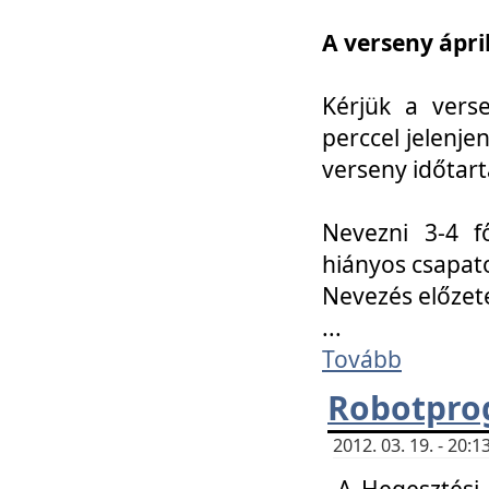
A verseny ápril
Kérjük a vers
perccel jelenje
verseny időtar
Nevezni 3-4 f
hiányos csapat
Nevezés előze
...
Tovább
Robotpro
2012. 03. 19. - 20:
A Hegesztési S