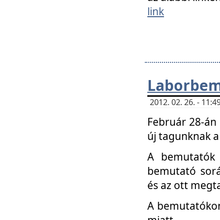
link
Laborbem
2012. 02. 26. - 11:
Február 28-án
új tagunknak a
A bemutatók 
bemutató sorá
és az ott megta
A bemutatókon 
miatt.