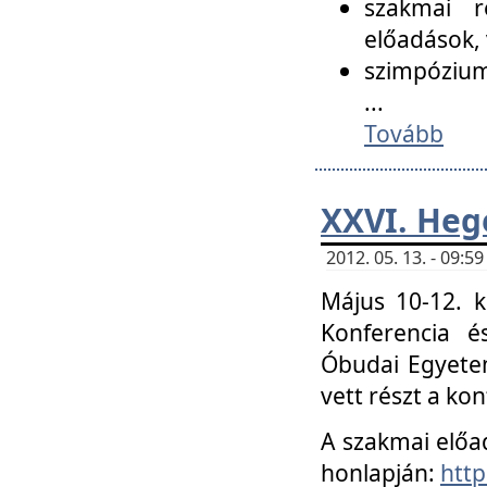
szakmai r
előadások, 
szimpózium
...
Tovább
XXVI. Heg
2012. 05. 13. - 09:
Május 10-12. k
Konferencia é
Óbudai Egyetem
vett részt a ko
A szakmai előa
honlapján:
http