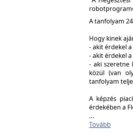
robotprogramo
A tanfolyam 24
Hogy kinek ajá
- akit érdekel 
- akit érdekel
- aki szeretne 
közül (van ol
tanfolyam telje
A képzés piac
érdekében a F
...
Tovább