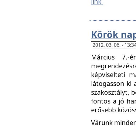
link
Körök na
2012. 03. 06. - 13
Március 7.-
megrendezésre
képviselteti 
látogasson ki 
szakosztályt, b
fontos a jó ha
erősebb közöss
Várunk mindenk