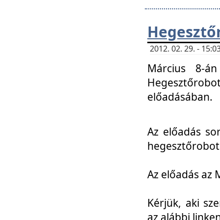
Hegesztőr
2012. 02. 29. - 15:
Március 8-án
Hegesztőrobo
előadásában.
Az előadás so
hegesztőroboto
Az előadás az 
Kérjük, aki sz
az alábbi linken