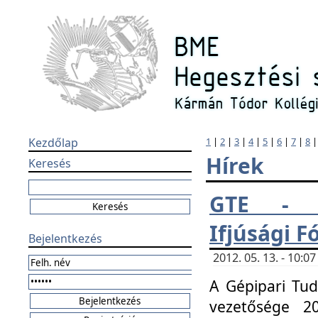
Kezdőlap
1
|
2
|
3
|
4
|
5
|
6
|
7
|
8
Hírek
Keresés
GTE - H
Ifjúsági 
Bejelentkezés
2012. 05. 13. - 10:
A Gépipari Tu
vezetősége 20