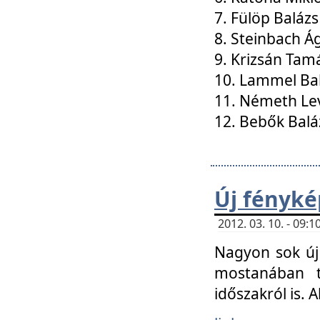
7. Fülöp Balázs
8. Steinbach Á
9. Krizsán Tam
10. Lammel Ba
11. Németh Le
12. Bebők Balá
Új fényké
2012. 03. 10. - 09
Nagyon sok új 
mostanában t
időszakról is. A