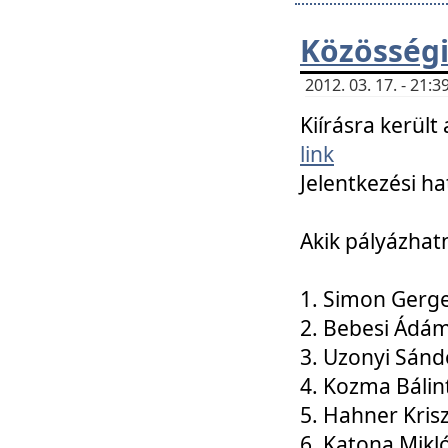
Közösségi
2012. 03. 17. - 21
Kiírásra kerül
link
Jelentkezési ha
Akik pályázhat
1. Simon Gerge
2. Bebesi Ádá
3. Uzonyi Sánd
4. Kozma Bálin
5. Hahner Kris
6. Katona Mikl