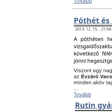
Tovább
Póthét és
2013. 12. 15. - 21:
A póthéten he
vizsgaidőszak
következő félé
jönni hegesztge
Viszont egy nag
az
Évzáró Vacs
minden aktív ta
...
Tovább
Rutin gyá