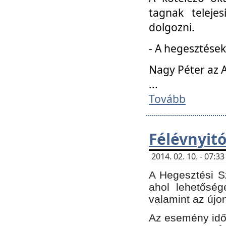
tagnak teleje
dolgozni.
- A hegesztések
Nagy Péter az A
...
Tovább
Félévnyit
2014. 02. 10. - 07:
A Hegesztési Sz
ahol lehetőség
valamint az újo
Az esemény időp