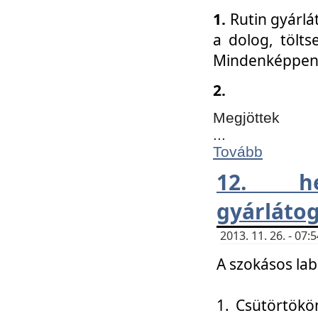
1.
Rutin gyárlá
a dolog, tölts
Mindenképpen 
2.
Megjöttek
...
Tovább
12. h
gyárlátog
2013. 11. 26. - 07
A szokásos lab
1. Csütörtökö