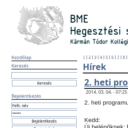
Kezdőlap
1
|
2
|
3
|
4
|
5
|
6
|
7
|
8
Hírek
Keresés
2. heti p
2014. 03. 04. - 07:
Bejelentkezés
2. heti program
Kedd:
Új belépőknek: 