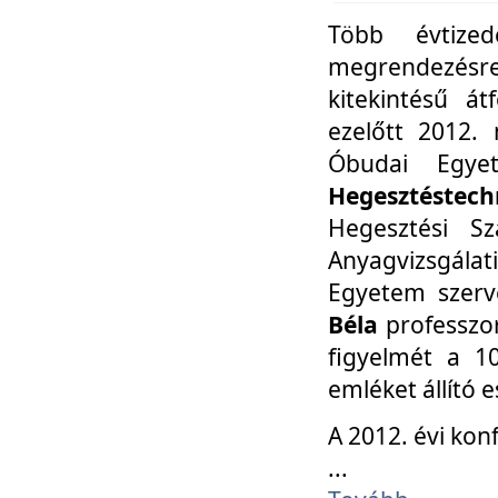
Több évtize
megrendezésr
kitekintésű á
ezelőtt 2012.
Óbudai Egy
Hegesztéstechn
Hegesztési Sz
Anyagvizsgála
Egyetem szerv
Béla
professzor
figyelmét a 10
emléket állító
A 2012. évi ko
...