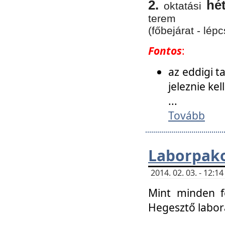
2.
hé
oktatási
terem
(főbejárat - lépc
Fontos
:
az eddigi 
jeleznie ke
...
Tovább
Laborpako
2014. 02. 03. - 12:
Mint minden f
Hegesztő labor