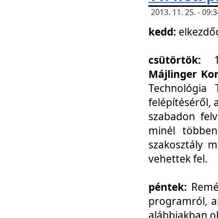
2013. 11. 25. - 09
kedd:
elkezdő
csütörtök:
Májlinger Ko
Technológia 
felépítéséről,
szabadon felv
minél többen
szakosztály m
vehettek fel.
péntek:
Remél
programról, a
alábbiakban ol