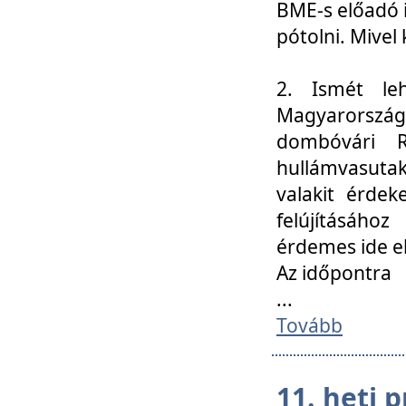
BME-s előadó i
pótolni. Mivel 
2. Ismét le
Magyarország
dombóvári R
hullámvasuta
valakit érdek
felújításáh
érdemes ide el
Az időpontra
...
Tovább
11. heti