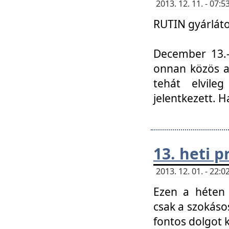
2013. 12. 11. - 07
RUTIN gyárláto
December 13.-á
onnan közös a
tehát elvile
jelentkezett. H
13. heti 
2013. 12. 01. - 22
Ezen a héten
csak a szokáso
fontos dolgot 