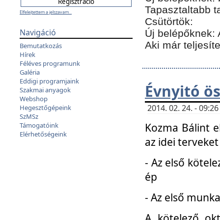
Tapasztaltabb t
Elfelejtettem a jelszavam...
Csütörtök:
Navigáció
Új belépőknek: 
Aki már teljesít
Bemutatkozás
Hírek
Féléves programunk
Galéria
Eddigi programjaink
Évnyitó ö
Szakmai anyagok
Webshop
2014. 02. 24. - 09:
Hegesztőgépeink
SzMSz
Kozma Bálint el
Támogatóink
Elérhetőségeink
az idei terveket
- Az első kötele
ép
- Az első munka
A kötelező ok