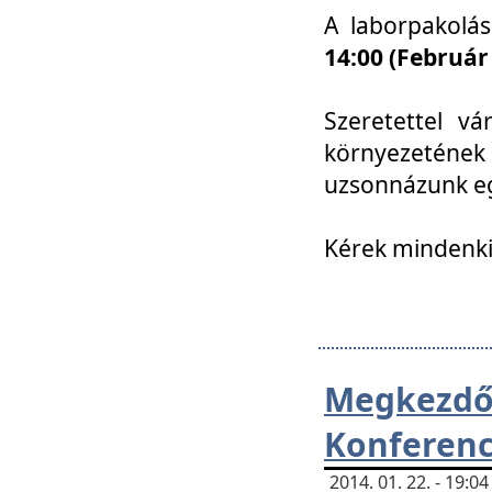
A laborpakolá
14:00 (Február
Szeretettel vá
környezetének
uzsonnázunk eg
Kérek mindenki
Megkezd
Konferenc
2014. 01. 22. - 19: