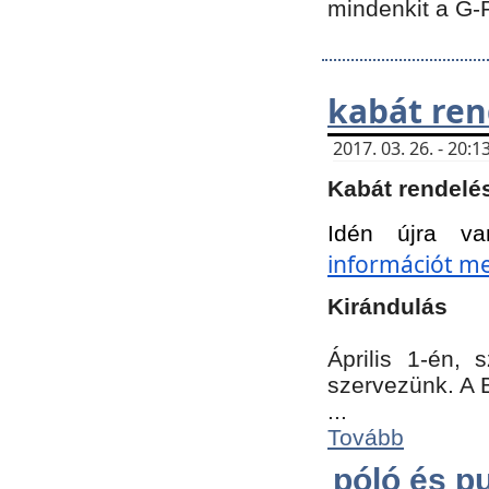
mindenkit a G-
kabát ren
2017. 03. 26. - 20
Kabát rendelé
Idén újra va
információt meg
Kirándulás
Április 1-én,
szervezünk. A 
...
Tovább
póló és pu