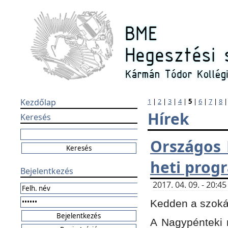
Kezdőlap
1
|
2
|
3
|
4
|
5
|
6
|
7
|
8
Hírek
Keresés
Országos 
heti prog
Bejelentkezés
2017. 04. 09. - 20:
Kedden a szokás
A Nagypénteki m