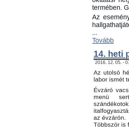
termében. G
Az eseménye
hallgathatjá
...
Tovább
14. heti
2016. 12. 05. - 
Az utolsó h
labor ismét 
Évzáró vacs
menü sert
szándékoto
italfogyaszt
az évzárón.
Többször is 