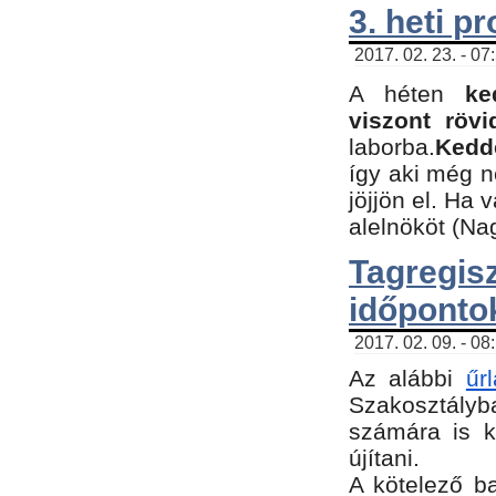
3. heti p
2017. 02. 23. - 07
A héten
ke
viszont rövi
laborba.
Kedde
így aki még 
jöjjön el. Ha 
alelnököt (Na
Tagreg
időponto
2017. 02. 09. - 08
Az alábbi
űr
Szakosztályba
számára is k
újítani.
​A kötelező b