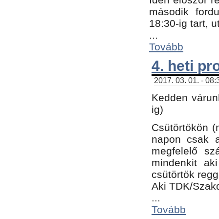
második fordu
18:30-ig tart,
...
Tovább
4. heti p
2017. 03. 01. - 08
Kedden várunk
ig)
Csütörtökön (
napon csak a
megfelelő sz
mindenkit ak
csütörtök regg
Aki TDK/Szak
...
Tovább