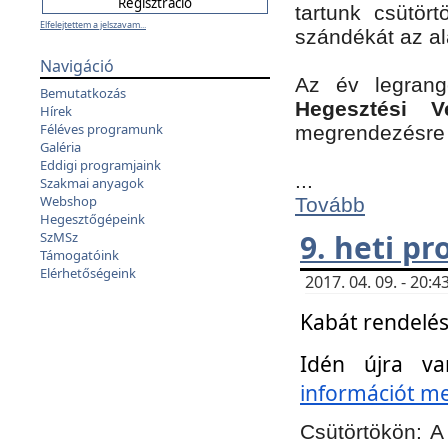
tartunk csütört
Elfelejtettem a jelszavam...
szándékát az a
Navigáció
Az év legran
Bemutatkozás
Hegesztési V
Hírek
Féléves programunk
megrendezésre 
Galéria
Eddigi programjaink
...
Szakmai anyagok
Webshop
Tovább
Hegesztőgépeink
9. heti p
SzMSz
Támogatóink
Elérhetőségeink
2017. 04. 09. - 20
Kabát rendelés
Idén újra va
információt meg
Csütörtökön:
A