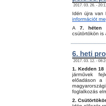
2017. 03. 26. - 20:
Idén újra van
információt meg
A
7. héten
csütörtökön is 
6. heti p
2017. 03. 12. - 08:
1. Kedden 18 
járművek fe
előadáson a 
magyarország
foglalkozás el
2. Csütörtökö
Idén először 