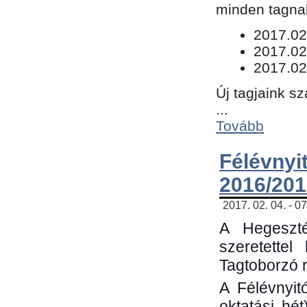
minden tagnak
​2017.02
2017.02
2017.02
Új tagjaink s
...
Tovább
Félévn
2016/201
2017. 02. 04. - 0
A Hegeszté
szeretette
Tagtoborzó 
A Félévnyit
oktatási hé