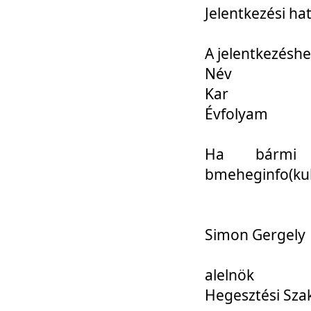
Jelentkezési ha
A jelentkezéshe
Név
Kar
Évfolyam
Ha bármi 
bmeheginfo(kuk
Simon Gergely
alelnök
Hegesztési Sza