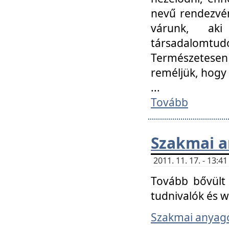
nevű rendezvén
várunk, aki
társadalomtud
Természetesen
reméljük, hogy
...
Tovább
Szakmai 
2011. 11. 17. - 13:
Tovább bővült 
tudnivalók és 
Szakmai anyag