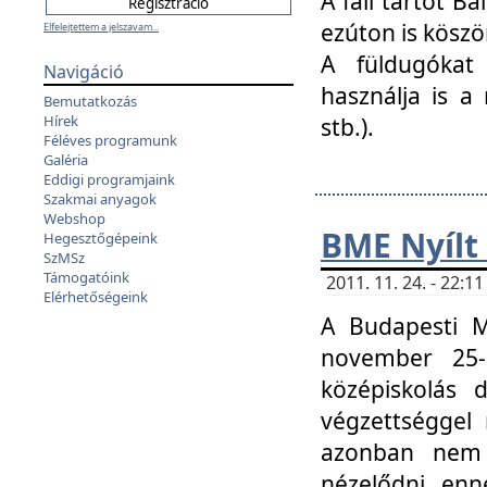
A fali tartót B
ezúton is köszö
Elfelejtettem a jelszavam...
A füldugókat
Navigáció
használja is a 
Bemutatkozás
Hírek
stb.).
Féléves programunk
Galéria
Eddigi programjaink
Szakmai anyagok
Webshop
BME Nyílt
Hegesztőgépeink
SzMSz
Támogatóink
2011. 11. 24. - 22:
Elérhetőségeink
A Budapesti 
november 25-
középiskolás d
végzettséggel
azonban nem 
nézelődni, enn