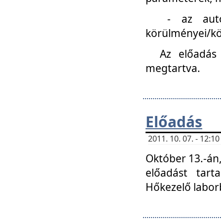
- az autóipa
körülményei/k
Az előadás
megtartva.
Előadás
2011. 10. 07. - 12:
Október 13.-án,
előadást tar
Hőkezelő labor