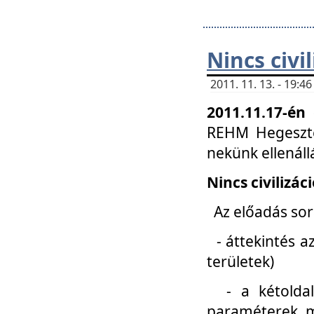
Nincs civi
2011. 11. 13. - 19:
2011.11.17-én
REHM Hegeszté
nekünk ellenál
Nincs civilizác
Az előadás sorá
- áttekintés az
területek)
- a kétoldali 
paraméterek, m