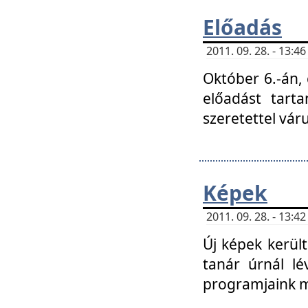
Előadás
2011. 09. 28. - 13:
Október 6.-án,
előadást tart
szeretettel vá
Képek
2011. 09. 28. - 13:
Új képek kerülte
tanár úrnál lé
programjaink m