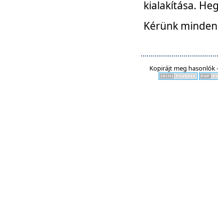
kialakítása. He
Kérünk mindenki
Kopirájt meg hasonlók -