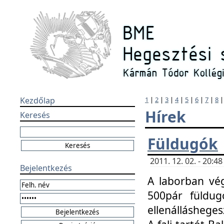
Kezdőlap
1
|
2
|
3
|
4
|
5
|
6
|
7
|
8
Hírek
Keresés
Füldugók
2011. 12. 02. - 20:
Bejelentkezés
A laborban vég
500pár füldugó
ellenállásheges