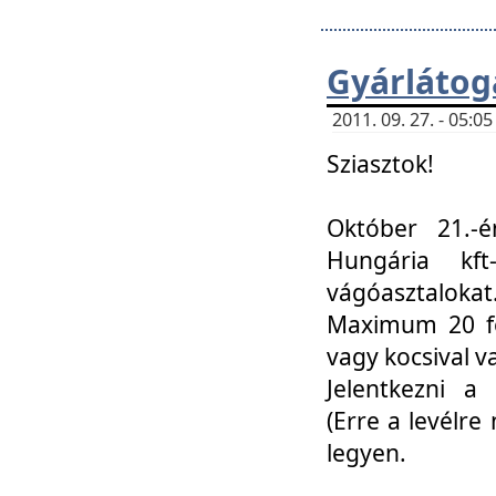
Gyárlátoga
2011. 09. 27. - 05:
Sziasztok!
Október 21.-é
Hungária kf
vágóasztalokat
Maximum 20 fő
vagy kocsival 
Jelentkezni a 
(Erre a levélre 
legyen.