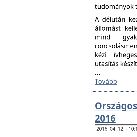
tudományok t
A délután ke
állomást kell
mind gyako
roncsolásmen
kézi ívheges
utasítás készít
...
Tovább
Országo
2016
2016. 04. 12. - 1