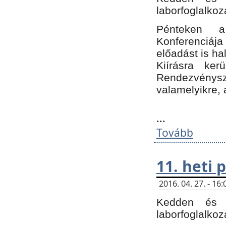
laborfoglalkoz
Pénteken 
Konferenciá
előadást is h
Kiírásra ke
Rendezvénysze
valamelyikre, 
...
Tovább
11. heti
2016. 04. 27. - 1
Kedden és c
laborfoglalkoz