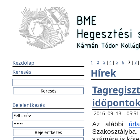
Kezdőlap
1
|
2
|
3
|
4
|
5
|
6
|
7
|
8
Hírek
Keresés
Tagregi
időponto
Bejelentkezés
2016. 09. 13. - 05:
Az alábbi
űr
Szakosztályba.
számára is köte