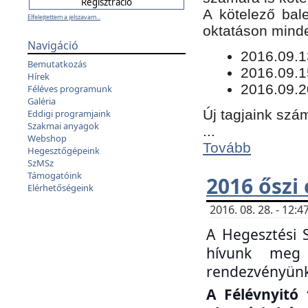
​A kötelező bal
Elfelejtettem a jelszavam...
oktatáson minde
Navigáció
​2016.09.
Bemutatkozás
2016.09.1
Hírek
2016.09.2
Féléves programunk
Galéria
Új tagjaink szám
Eddigi programjaink
Szakmai anyagok
...
Webshop
Tovább
Hegesztőgépeink
SzMSz
Támogatóink
2016 őszi
Elérhetőségeink
2016. 08. 28. - 12
A Hegesztési 
hívunk meg 
rendezvényünk
A Félévnyitó 