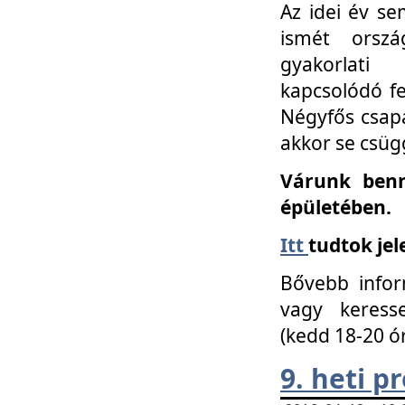
Az idei év se
ismét orszá
gyakorlati
kapcsolódó f
Négyfős csap
akkor se csüg
Várunk benn
épületében.
Itt
tudtok jel
Bővebb infor
vagy keress
(kedd 18-20 ó
9. heti 