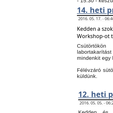
- 15:30 - kész
14. heti
2016. 05. 17. - 06
Kedden a szoká
Workshop-ot t
Csütörtökön
labortakarítást
mindenkit egy 
Félévzáró sütö
küldünk.
12. heti
2016. 05. 05. - 0
Kedden és c