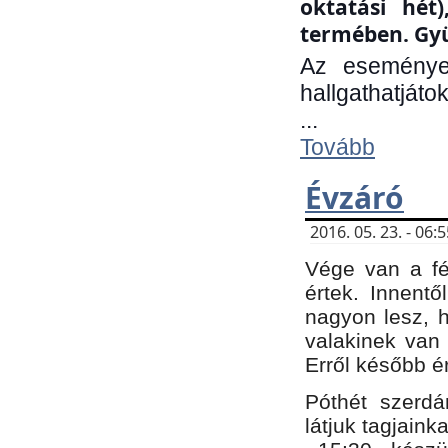
oktatási hét
termében. Gyü
Az eseménye
hallgathatjáto
...
Tovább
Évzáró
2016. 05. 23. - 06
Vége van a fé
értek. Innent
nagyon lesz, 
valakinek van
Erről később é
Póthét szerdá
látjuk tagjaink