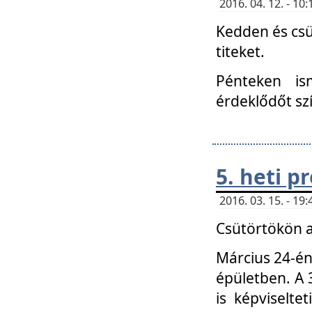
2016. 04. 12. - 1
Kedden és csü
titeket.
Pénteken is
érdeklődőt sz
5. heti 
2016. 03. 15. - 1
Csütörtökön a
Március 24-én
épületben. A 
is képviselte