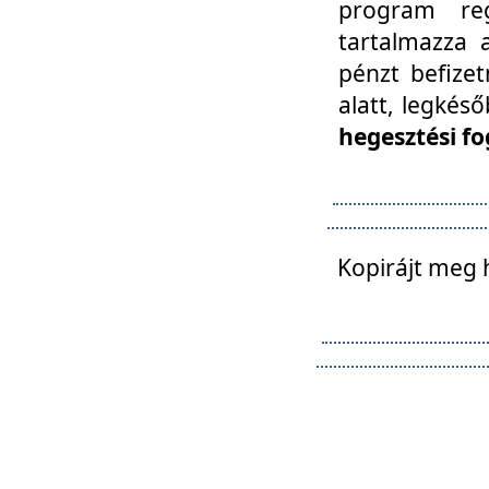
program reg
tartalmazza a
pénzt befizet
alatt, legkés
hegesztési fo
Kopirájt meg 