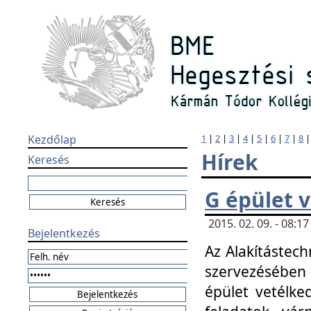
Kezdőlap
1
|
2
|
3
|
4
|
5
|
6
|
7
|
8
Hírek
Keresés
G épület 
2015. 02. 09. - 08:
Bejelentkezés
Az Alakítástech
szervezésében
épület vetélke