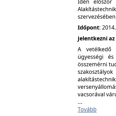
Idén először
Alakítástechni
szervezésében
Időpont
: 2014
Jelentkezni az
A vetélkedő 
ügyességi és
összemérni tud
szakosztályok 
alakítástec
versenyállom
vacsorával vár
...
Tovább