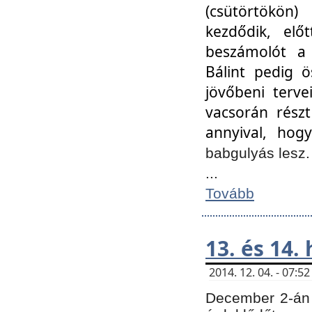
(csütörtökön
kezdődik, elő
beszámolót a 
Bálint pedig ö
jövőbeni terve
vacsorán részt
annyival, hogy
babgulyás lesz
...
Tovább
13. és 14.
2014. 12. 04. - 07:
December 2-án 