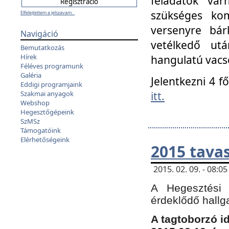
feladatok vá
szükséges kom
Elfelejtettem a jelszavam...
versenyre bár
Navigáció
vetélkedő ut
Bemutatkozás
Hírek
hangulatú vacso
Féléves programunk
Galéria
Jelentkezni 4 f
Eddigi programjaink
itt.
Szakmai anyagok
Webshop
Hegesztőgépeink
SzMSz
Támogatóink
Elérhetőségeink
2015 tavas
2015. 02. 09. - 08:
A Hegesztési 
érdeklődő hallg
A tagtoborzó i