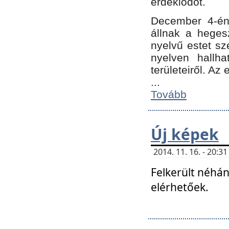
érdeklődőt.
December 4-én
állnak a hegesz
nyelvű estet sz
nyelven hallh
területeiről. A
...
Tovább
Új képek
2014. 11. 16. - 20:
Felkerült néhán
elérhetőek.