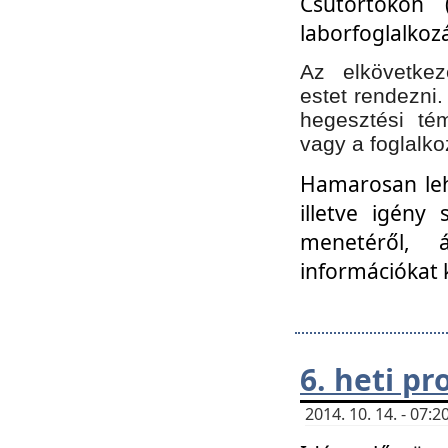
Csütörtökön 
laborfoglalkozá
Az elkövetke
estet rendezni
hegesztési té
vagy a foglalko
Hamarosan lehe
illetve igény
menetéről, á
információkat 
6. heti p
2014. 10. 14. - 07