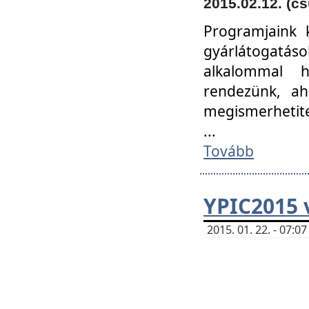
2015.02.12. (cs
Programjaink k
gyárlátogatáso
alkalommal h
rendezünk, ah
megismerhetite
...
Tovább
YPIC2015 
2015. 01. 22. - 07: