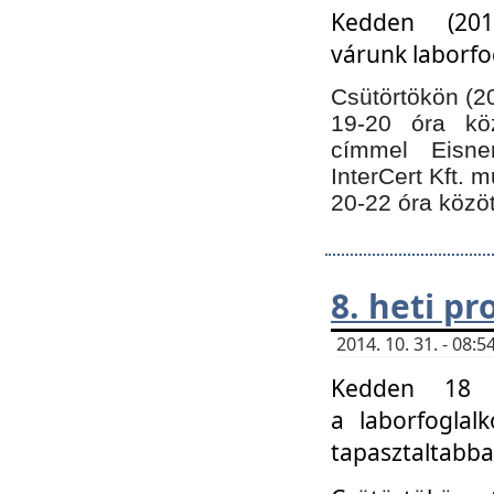
Kedden (201
várunk laborfo
Csütörtökön (20
19-20 óra kö
címmel Eisne
InterCert Kft. 
20-22 óra közöt
8. heti p
2014. 10. 31. - 08
Kedden 18 ó
a laborfoglal
tapasztaltabba