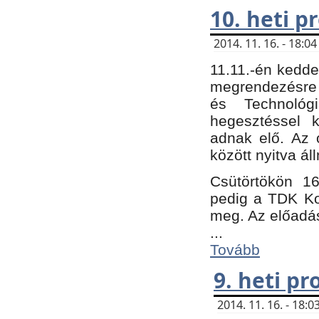
10. heti 
2014. 11. 16. - 18:
11.11.-én kedde
megrendezésre 
és Technológ
hegesztéssel k
adnak elő. Az o
között nyitva ál
Csütörtökön 16
pedig a TDK Kon
meg. Az előadá
...
Tovább
9. heti p
2014. 11. 16. - 18