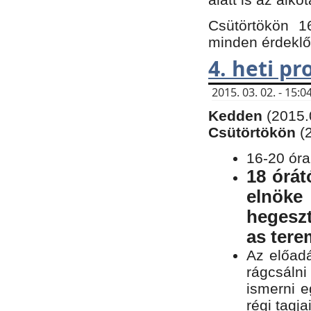
Csütörtökön 1
minden érdeklő
4. heti p
2015. 03. 02. - 15
Kedden
(2015.
Csütörtökön
(
16-20 óra
18 órát
elnöke
hegeszt
as ter
Az előad
rágcsálni
ismerni e
régi tagja