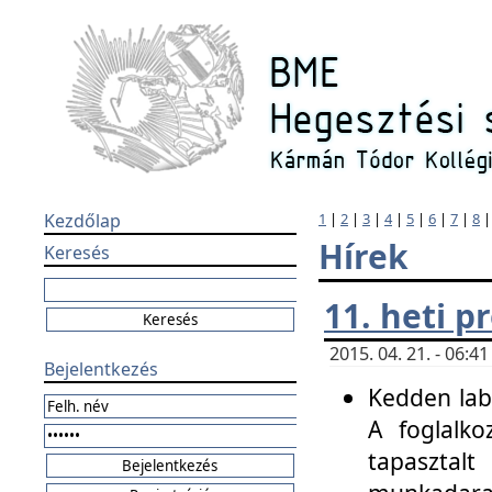
Kezdőlap
1
|
2
|
3
|
4
|
5
|
6
|
7
|
8
Hírek
Keresés
11. heti 
2015. 04. 21. - 06:
Bejelentkezés
Kedden labo
A foglalko
tapasztal