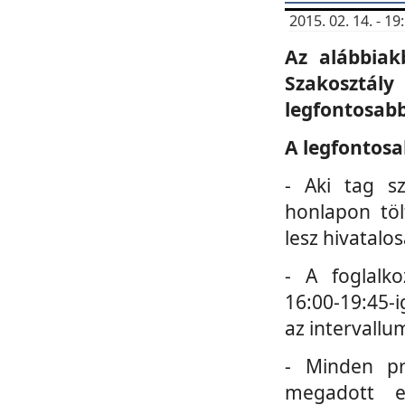
2015. 02. 14. - 
Az alábbiak
Szakosztá
legfontosabb
A legfontosa
- Aki tag s
honlapon töl
lesz hivatalo
- A foglalk
16:00-19:45-i
az intervallu
- Minden pr
megadott e