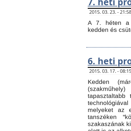
7. heti p
2015. 03. 23. - 21
A 7. héten a 
kedden és csüt
6. heti p
2015. 03. 17. - 08
Kedden (márc
(szakműhely)
tapasztaltabb 
technológiával
melyeket az e
tanszéken "k
szakaszának ki
alatt is az alko