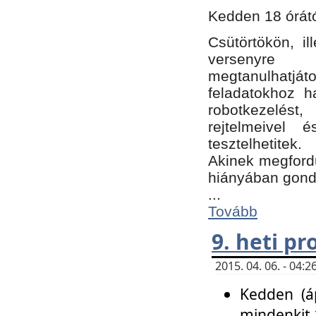
Kedden 18 órátó
Csütörtökön, i
versenyre k
megtanulhatj
feladatokhoz ha
robotkezelést
rejtelmeivel 
tesztelhetitek.
Akinek megfordu
hiányában gon
...
Tovább
9. heti p
2015. 04. 06. - 04
Kedden (áp
mindenkit 