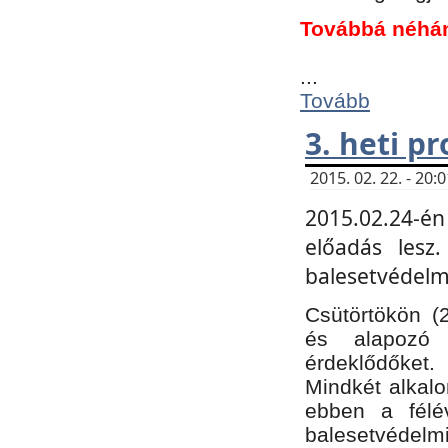
Továbbá néhá
...
Tovább
3. heti p
2015. 02. 22. - 20
2015.02.24-én
előadás lesz
balesetvédelmi
Csütörtökön (
és alapozó e
érdeklődőket.
Mindkét alkalo
ebben a félé
balesetvédelmi