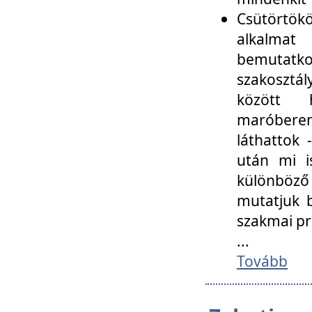
Csütörtökö
alkalmat
bemutatko
szakosztál
között
maróbere
láthattok
után mi i
különböző 
mutatjuk b
szakmai p
...
Tovább