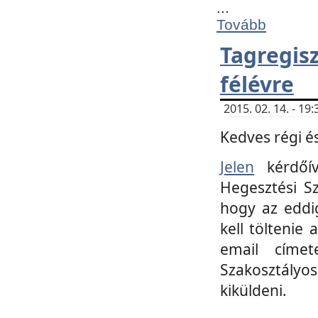
...
Tovább
Tagregi
félévre
2015. 02. 14. - 1
Kedves régi és
Jelen
kérdőív
Hegesztési Sz
hogy az eddi
kell töltenie
email címet
Szakosztályo
kiküldeni.