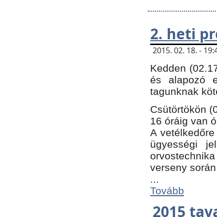
2. heti 
2015. 02. 18. - 1
Kedden (02.17
és alapozó e
tagunknak köt
Csütörtökön (0
16 óráig van ó
A vetélkedőre 
ügyességi je
orvostechnika 
verseny során
...
Tovább
2015 tav