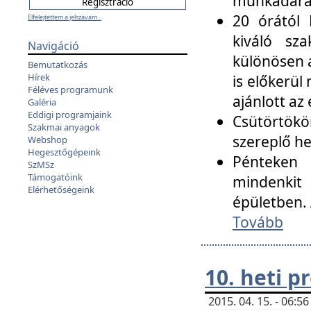
munkadarab
20 órától 
Elfelejtettem a jelszavam...
kiváló sz
Navigáció
különösen a
Bemutatkozás
Hírek
is előkerül
Féléves programunk
ajánlott az
Galéria
Eddigi programjaink
Csütörtökö
Szakmai anyagok
szereplő he
Webshop
Hegesztőgépeink
Pénteken 
SzMSz
Támogatóink
mindenkit
Elérhetőségeink
épületben. 
Tovább
10. heti 
2015. 04. 15. - 06: