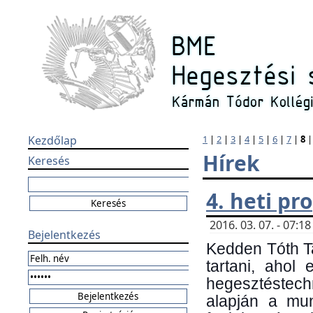
Kezdőlap
1
|
2
|
3
|
4
|
5
|
6
|
7
|
8
Hírek
Keresés
4. heti p
2016. 03. 07. - 07:
Bejelentkezés
Kedden Tóth Ta
tartani, ahol
hegesztéstechn
alapján a mun