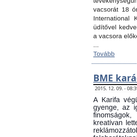
tevékenységünk
vacsorát 18 ó
International 
üdítővel kedv
a vacsora elők
...
Tovább
BME kará
2015. 12. 09. - 08
A Karifa vég
gyenge, az i
finomságok,
kreatívan let
reklámozzá