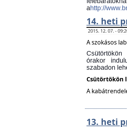
felebará
a
http://www.
14. heti
2015. 12. 07. - 09
A szokásos la
Csütörtökön
órakor indu
szabadon lehe
Csütörtökön 
A kabátrendelé
13. heti