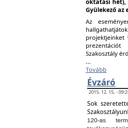
oktatási hét)
Gyülekező az 
Az eseménye
hallgathatjáto
projektjeinket
prezentációt
Szakosztály ér
...
Tovább
Évzáró
2015. 12. 15. - 09
Sok szeretett
Szakosztályun
120-as ter