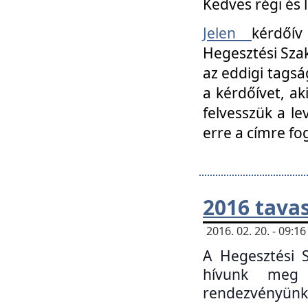
Kedves régi és 
Jelen
kérdőív
Hegesztési Szak
az eddigi tagsá
a kérdőívet, ak
felvesszük a le
erre a címre fo
2016 tavas
2016. 02. 20. - 09:
A Hegesztési S
hívunk meg 
rendezvényünk