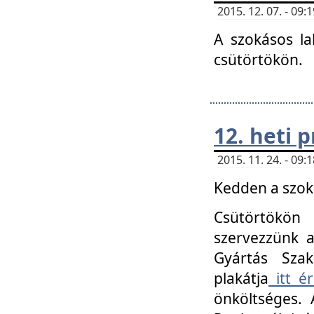
2015. 12. 07. - 09
A szokásos la
csütörtökön.
12. heti
2015. 11. 24. - 09
Kedden a szoká
Csütörtökö
szervezzünk a
Gyártás Szak
plakátja
itt ér
önköltséges. 