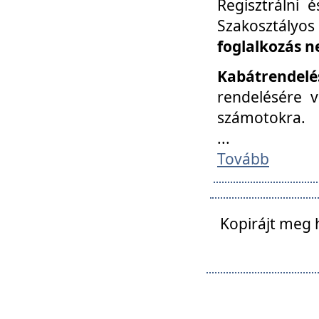
Regisztrálni 
Szakosztályos
foglalkozás n
Kabátrendelé
rendelésére v
számotokra.
...
Tovább
Kopirájt meg 