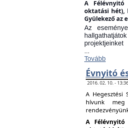
A Félévnyitó 
oktatási hét)
Gyülekező az e
Az eseményen
hallgathatjáto
projektjeinket
...
Tovább
Évnyitó é
2016. 02. 10. - 13
A Hegesztési 
hívunk meg 
rendezvényünk
A Félévnyitó