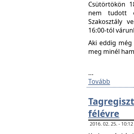
Csütörtökön 18
nem tudott e
Szakosztály v
16:00-tól váru
Aki eddig még 
meg minél ham
...
Tovább
Tagregis
félévre
2016. 02. 25. - 10: