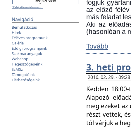
fogjuk gyártan
Elfelejtettem a jelszavam...
az előző félév
más feladat les
Navigáció
Aki az előadá
Bemutatkozás
(hasonlóan a
Hírek
Féléves programunk
...
Galéria
Tovább
Eddigi programjaink
Szakmai anyagok
Webshop
3. heti p
Hegesztőgépeink
SzMSz
Támogatóink
2016. 02. 29. - 09:
Elérhetőségeink
Kedden 18:00-t
Alapozó előad
meg ezeket az 
részt vettek, é
tól várjuk a he