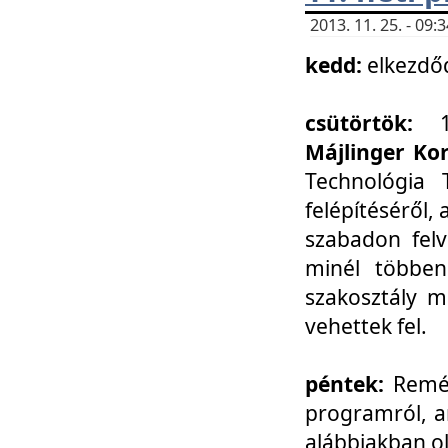
2013. 11. 25. - 09
kedd:
elkezdő
csütörtök:
Májlinger Ko
Technológia 
felépítéséről,
szabadon felv
minél többen
szakosztály m
vehettek fel.
péntek:
Remél
programról, a
alábbiakban ol