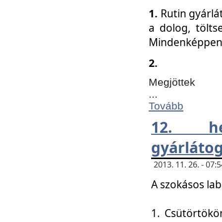
1.
Rutin gyárlá
a dolog, tölts
Mindenképpen 
2.
Megjöttek
...
Tovább
12. h
gyárlátog
2013. 11. 26. - 07
A szokásos lab
1. Csütörtökö