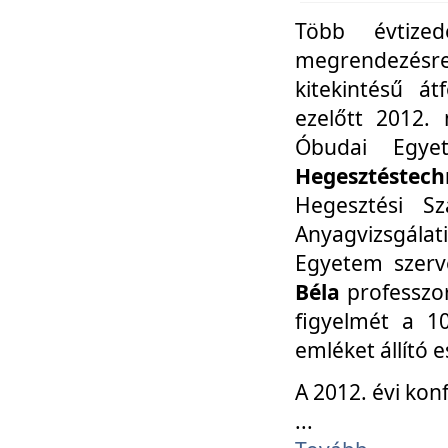
Több évtize
megrendezésr
kitekintésű á
ezelőtt 2012.
Óbudai Egy
Hegesztéstechn
Hegesztési Sz
Anyagvizsgála
Egyetem szerv
Béla
professzor
figyelmét a 10
emléket állító
A 2012. évi ko
...