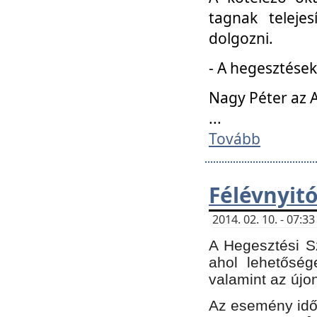
tagnak teleje
dolgozni.
- A hegesztések
Nagy Péter az A
...
Tovább
Félévnyit
2014. 02. 10. - 07:
A Hegesztési Sz
ahol lehetőség
valamint az újo
Az esemény időp