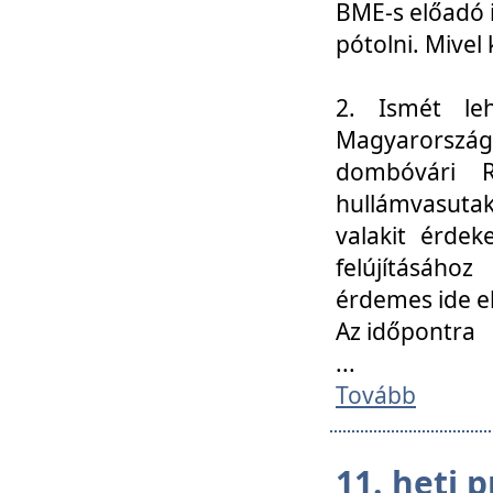
BME-s előadó i
pótolni. Mivel 
2. Ismét le
Magyarország
dombóvári R
hullámvasuta
valakit érdek
felújításáh
érdemes ide el
Az időpontra
...
Tovább
11. heti