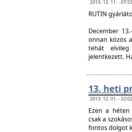
2013. 12. 11. - 07
RUTIN gyárláto
December 13.-á
onnan közös a
tehát elvile
jelentkezett. H
13. heti 
2013. 12. 01. - 22
Ezen a héten
csak a szokáso
fontos dolgot 