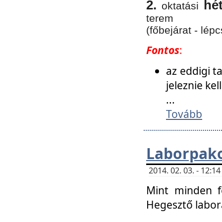
2.
hé
oktatási
terem
(főbejárat - lépc
Fontos
:
az eddigi 
jeleznie ke
...
Tovább
Laborpako
2014. 02. 03. - 12:
Mint minden f
Hegesztő labor