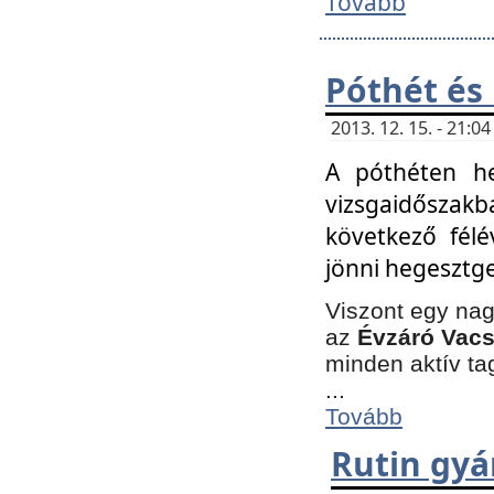
Tovább
Póthét és
2013. 12. 15. - 21:
A póthéten he
vizsgaidőszak
következő félé
jönni hegesztge
Viszont egy nag
az
Évzáró Vacs
minden aktív ta
...
Tovább
Rutin gyá