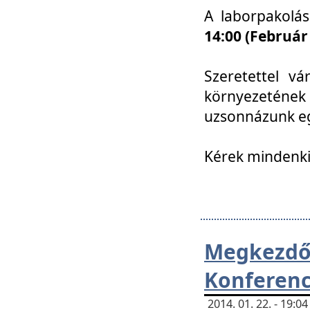
A laborpakolá
14:00 (Február
Szeretettel vá
környezetének
uzsonnázunk eg
Kérek mindenki
Megkezd
Konferenc
2014. 01. 22. - 19: