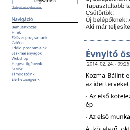
Tapasztaltabb t
Elfelejtettem a jelszavam...
Csütörtök:
Navigáció
Új belépőknek: 
Aki már teljesít
Bemutatkozás
Hírek
Féléves programunk
Galéria
Eddigi programjaink
Évnyitó ö
Szakmai anyagok
Webshop
2014. 02. 24. - 09:
Hegesztőgépeink
SzMSz
Kozma Bálint el
Támogatóink
Elérhetőségeink
az idei terveket
- Az első kötele
ép
- Az első munka
A kötelező ok