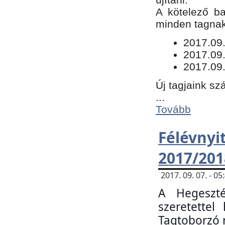
​A kötelező b
minden tagnak 
​2017.09
2017.09
2017.09.
Új tagjaink sz
...
Tovább
Félévn
2017/201
2017. 09. 07. - 
A Hegeszté
szeretette
Tagtoborzó 