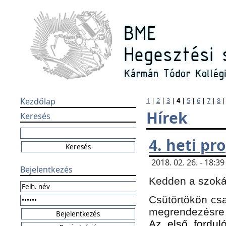
Kezdőlap
1
|
2
|
3
|
4
|
5
|
6
|
7
|
8
Hírek
Keresés
4. heti p
2018. 02. 26. - 18:
Bejelentkezés
Kedden a szokás
Csütörtökön csa
megrendezésre 
Az első forduló