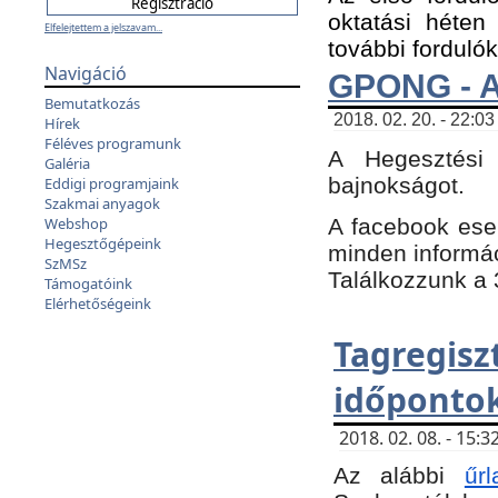
oktatási héten
Elfelejtettem a jelszavam...
további fordulók
Navigáció
GPONG - A
Bemutatkozás
2018. 02. 20. - 22:03
Hírek
Féléves programunk
A Hegesztési
Galéria
bajnokságot.
Eddigi programjaink
Szakmai anyagok
A facebook es
Webshop
Hegesztőgépeink
minden informáci
SzMSz
Találkozzunk a 3
Támogatóink
Elérhetőségeink
Tagregi
időpontok
2018. 02. 08. - 15
Az alábbi
űrl