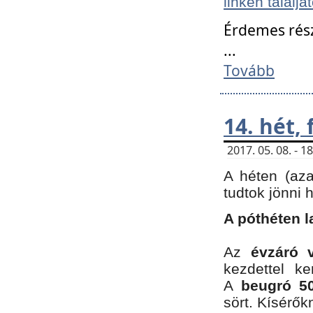
linken találjá
Érdemes rés
...
Tovább
14. hét,
2017. 05. 08. - 
A héten (az
tudtok jönni 
A póthéten l
Az
évzáró 
kezdettel k
A
beugró 50
sört. Kísérő