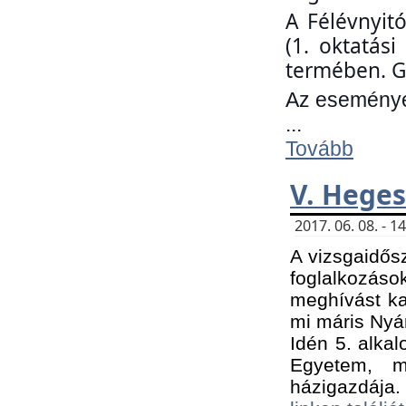
A Félévnyit
(1. oktatás
termében. G
Az eseményen
...
Tovább
V. Heges
2017. 06. 08. - 
A vizsgaidős
foglalkozás
meghívást ka
mi máris Nyár
Idén 5. alka
Egyetem, m
házigazdája.