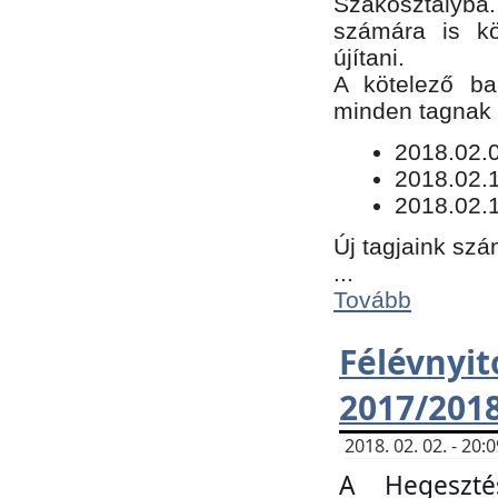
Szakosztályba.
számára is kö
újítani.
​A kötelező ba
minden tagnak m
​2018.02.
2018.02.
2018.02.1
Új tagjaink szá
...
Tovább
Félévn
2017/201
2018. 02. 02. - 20
A Hegeszté