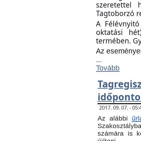
szeretettel
Tagtoborzó r
A Félévnyitó
oktatási hé
termében. Gy
Az eseményen 
...
Tovább
Tagregi
időponto
2017. 09. 07. - 0
Az alábbi
űr
Szakosztályba.
számára is k
újítani.