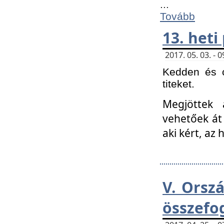
...
Tovább
13. heti
2017. 05. 03. -
Kedden és c
titeket.
Megjöttek 
vehetőek át
aki kért, az
V. Orsz
összefo