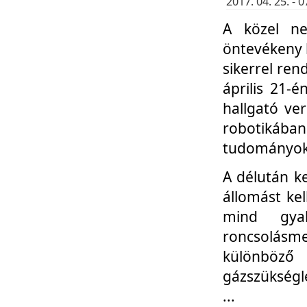
2017. 04. 25. -
A közel ne
öntevékeny k
sikerrel re
április 21-
hallgató ve
robotikáb
tudományok 
A délután k
állomást kel
mind gyak
roncsolás
különböző
gázszükségl
...