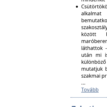
Csütörtökö
alkalmat
bemutatko
szakosztál
között
maróbere
láthattok
után mi i
különböző 
mutatjuk b
szakmai p
...
Tovább