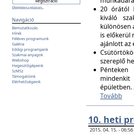
munkadarab
20 órától 
Elfelejtettem a jelszavam...
kiváló sz
Navigáció
különösen a
Bemutatkozás
Hírek
is előkerül
Féléves programunk
ajánlott az
Galéria
Eddigi programjaink
Csütörtökö
Szakmai anyagok
szereplő he
Webshop
Hegesztőgépeink
Pénteken 
SzMSz
Támogatóink
mindenkit
Elérhetőségeink
épületben. 
Tovább
10. heti 
2015. 04. 15. - 06: