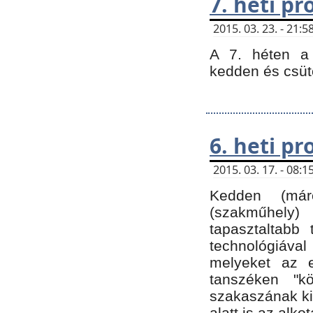
7. heti p
2015. 03. 23. - 21
A 7. héten a 
kedden és csüt
6. heti p
2015. 03. 17. - 08
Kedden (márc
(szakműhely)
tapasztaltabb 
technológiával
melyeket az e
tanszéken "k
szakaszának ki
alatt is az alko