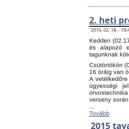
2. heti 
2015. 02. 18. - 1
Kedden (02.17
és alapozó e
tagunknak köt
Csütörtökön (0
16 óráig van ó
A vetélkedőre 
ügyességi je
orvostechnika 
verseny során
...
Tovább
2015 tav