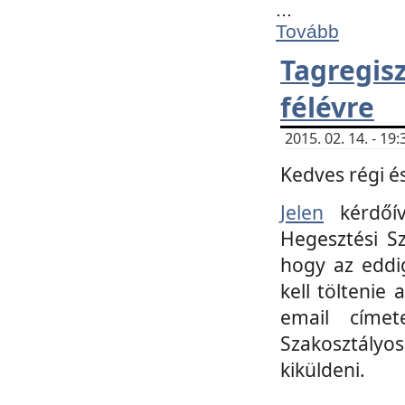
...
Tovább
Tagregi
félévre
2015. 02. 14. - 1
Kedves régi és
Jelen
kérdőív
Hegesztési Sz
hogy az eddi
kell töltenie
email címet
Szakosztályo
kiküldeni.