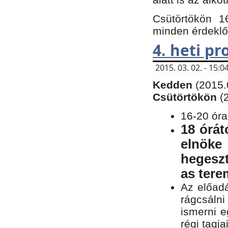
Csütörtökön 1
minden érdeklő
4. heti p
2015. 03. 02. - 15
Kedden
(2015.
Csütörtökön
(
16-20 óra
18 órát
elnöke
hegeszt
as ter
Az előad
rágcsálni
ismerni e
régi tagja