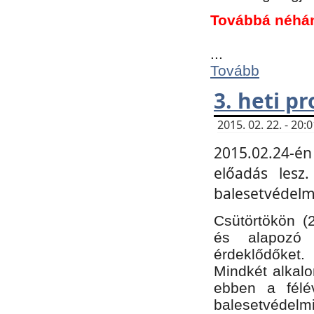
Továbbá néhá
...
Tovább
3. heti p
2015. 02. 22. - 20
2015.02.24-én
előadás lesz
balesetvédelmi
Csütörtökön (
és alapozó e
érdeklődőket.
Mindkét alkalo
ebben a félé
balesetvédelmi