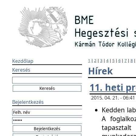
Kezdőlap
1
|
2
|
3
|
4
|
5
|
6
|
7
|
8
Hírek
Keresés
11. heti 
2015. 04. 21. - 06:
Bejelentkezés
Kedden labo
A foglalko
tapasztal