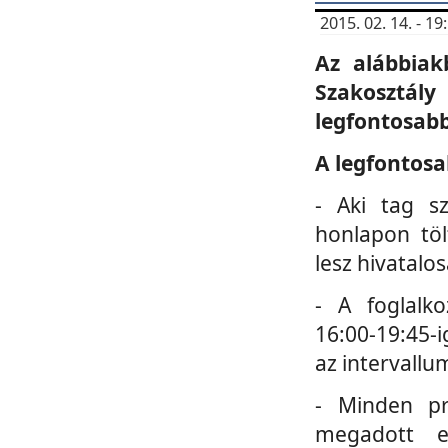
2015. 02. 14. - 
Az alábbiak
Szakosztá
legfontosabb
A legfontosa
- Aki tag s
honlapon töl
lesz hivatalo
- A foglalk
16:00-19:45-i
az intervallu
- Minden pr
megadott e