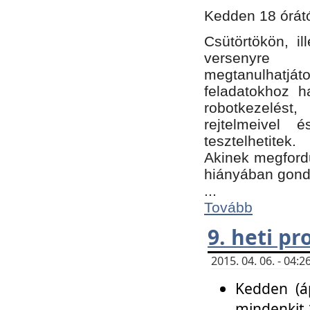
Kedden 18 órátó
Csütörtökön, i
versenyre k
megtanulhatj
feladatokhoz ha
robotkezelést
rejtelmeivel 
tesztelhetitek.
Akinek megfordu
hiányában gon
...
Tovább
9. heti p
2015. 04. 06. - 04
Kedden (áp
mindenkit 